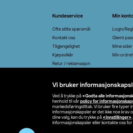
Bunntekst
Kundeservice
Min kont
Ofte stilte spørsmål
Login/Regi
Kontakt oss
Glemt pas
Tilgjengelighet
Mine sider
Kjøpsvilkår
Min ordreh
Retur / reklamasjon
EE-avfall
Cookie policy
Vi bruker informasjonskapsl
Leveringsalternativ
Ved å trykke på
«Godta alle informasjons
henhold til vår
policy for informasjonskap
markedsføringstiltak. Vi bruker fire typer
informasjonskapsler er det ikke noe krav 
dine valg, kan du trykke på
«Innstillinger»
informasjonskapsler eller kontakte oss for 
© 2026 Clas Oh