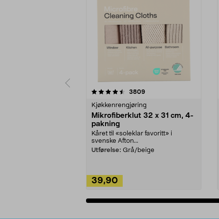
5av 5 stjerner
4.5av 5 stjerner
anmeldelser
3809
Kjøkkenrengjøring
Mikrofiberklut 32 x 31 cm, 4-
pakning
Kåret til «soleklar favoritt» i
svenske Afton...
Utførelse:
Grå/beige
39,90
Legg i handlekurv