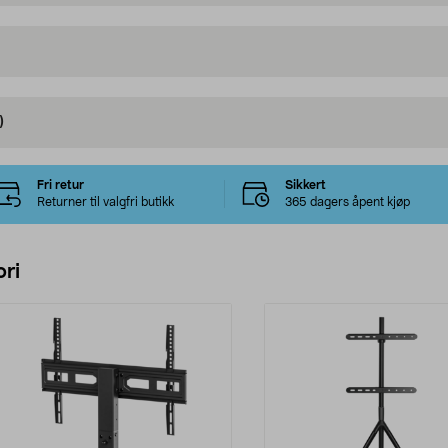
)
Fri retur
Sikkert
Returner til valgfri butikk
365 dagers åpent kjøp
ri