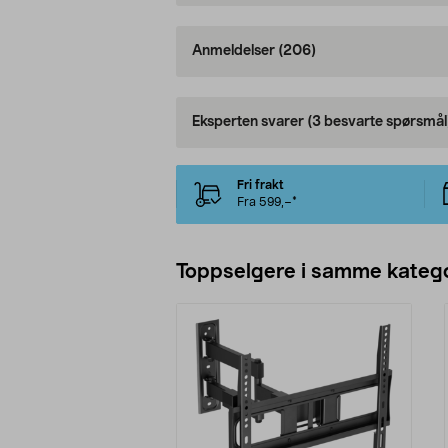
Anmeldelser
(206)
Eksperten svarer
(3 besvarte spørsmål
Fri frakt
Fra 599,–*
Toppselgere i samme katego