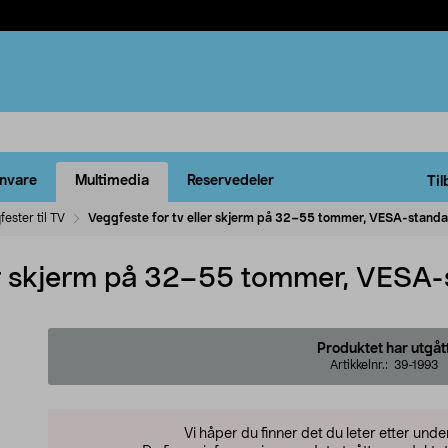
rnvare
Multimedia
Reservedeler
Til
fester til TV
Veggfeste for tv eller skjerm på 32–55 tommer, VESA-stand
ler skjerm på 32–55 tommer, VESA
Produktet har utgåt
Artikkelnr.:
39-1993
Vi håper du finner det du leter etter und