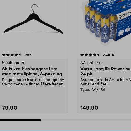
4.5av 5 stjerner
anmeldelser
4.5av 5 stjerner
anmeldels
256
24104
Kleshengere
AA-batterier
Sklisikre kleshengere i tre
Varta Longlife Power ba
med metallpinne, 8-pakning
24 pk
Elegant og skikkelig kleshenger av
Svanemerkede AA- eller A
tre og metall – finnes i flere farger.
batterier til fjer...
Kleshe...
Type:
AA/LR6
79,90
149,90
Legg i handlekurv
Legg i handlekurv