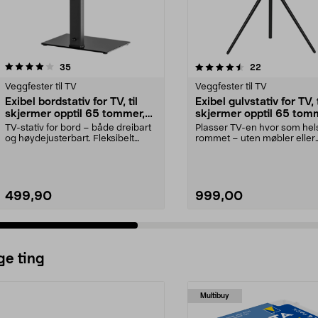
4.5 av 5 stjerner
anmeldelser
4.5 av 5 stjerner
anmeldelser
35
22
Veggfester til TV
Veggfester til TV
Exibel bordstativ for TV, til
Exibel gulvstativ for TV, t
skjermer opptil 65 tommer,
skjermer opptil 65 tom
dreibart
dreibart
TV-stativ for bord – både dreibart
Plasser TV-en hvor som hels
og høydejusterbart. Fleksibelt
rommet – uten møbler eller
bordstativ for...
veggfester. Gulvstativ...
499,90
999,00
ge ting
Multibuy