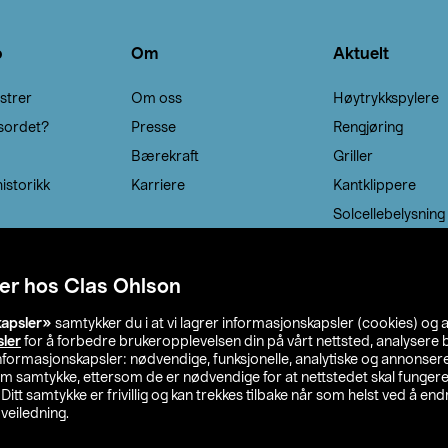
o
Om
Aktuelt
strer
Om oss
Høytrykkspylere
sordet?
Presse
Rengjøring
Bærekraft
Griller
istorikk
Karriere
Kantklippere
Solcellebelysning
er hos Clas Ohlson
kapsler»
samtykker du i at vi lagrer informasjonskapsler (cookies) og 
sler
for å forbedre brukeropplevelsen din på vårt nettsted, analysere b
 informasjonskapsler: nødvendige, funksjonelle, analytiske og annonse
om samtykke, ettersom de er nødvendige for at nettstedet skal fungere
. Ditt samtykke er frivillig og kan trekkes tilbake når som helst ved å endr
veiledning.
lson
Privacy statement
Medlemsvilkår
Kjøpsvilkår
F