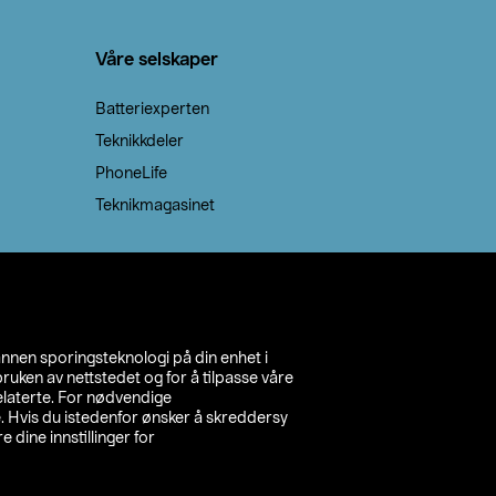
Våre selskaper
Batteriexperten
Teknikkdeler
PhoneLife
Teknikmagasinet
annen sporingsteknologi på din enhet i
ruken av nettstedet og for å tilpasse våre
relaterte. For nødvendige
. Hvis du istedenfor ønsker å skreddersy
e dine innstillinger for
inn din butikk