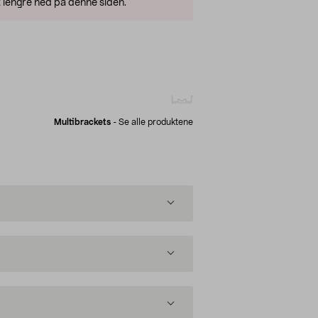
 lengre ned på denne siden.
Multibrackets
-
Se alle produktene