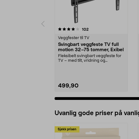
0 av 5 stjerner
4.0 av 5 stjerner
anmeldelser
102
Veggfester til TV
Svingbart veggfeste TV full
motion 32–75 tommer, Exibel
Fleksibelt svingbart veggfeste for
TV – med tilt, vridning og
uttrekkbar arm. Fl...
499,90
Uvanlig gode priser på vanli
Sjekk prisen