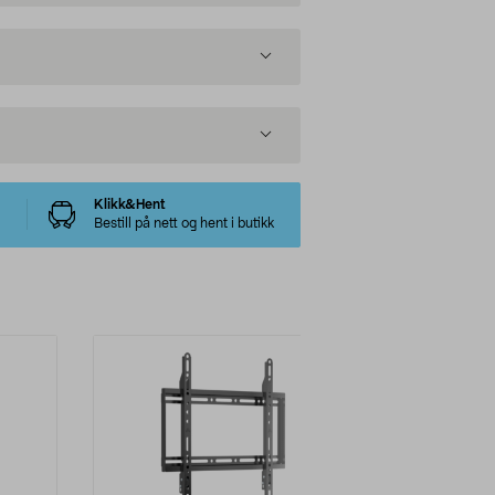
Klikk&Hent
Bestill på nett og hent i butikk