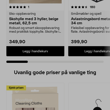
4.5 av 5 stjerner
anmeldelser
4.5 av 5 stjerner
anmeldels
1
180
Sko-oppbevaring
Småmøbler og speil
Skohylle med 3 hyller, beige
Avlastningsbord metal
metall, 62,5 cm
34 cm
Robust og smart skooppbevaring
Fleksibel oppbevaring for 
med praktisk topphylle. Skohylle i
flate. Avlastningsbord i sv
metall – 3 hyl...
metall ...
349,90
399,90
Legg i handlekurv
Legg i handlekurv
Uvanlig gode priser på vanlige ting
Sjekk prisen