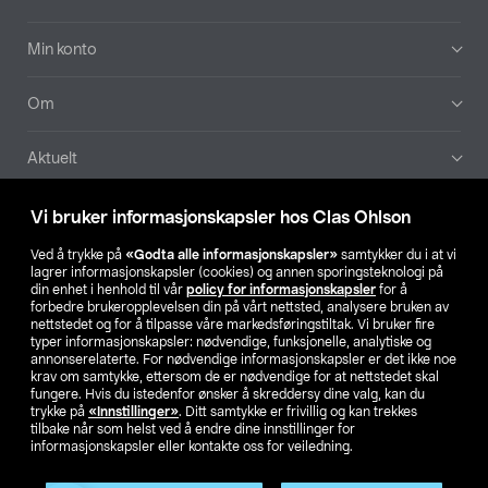
Min konto
Om
Aktuelt
Våre selskaper
Vi bruker informasjonskapsler hos Clas Ohlson
Ved å trykke på
«Godta alle informasjonskapsler»
samtykker du i at vi
Finn din butikk
lagrer informasjonskapsler (cookies) og annen sporingsteknologi på
din enhet i henhold til vår
policy for informasjonskapsler
for å
forbedre brukeropplevelsen din på vårt nettsted, analysere bruken av
SE
NO
FI
nettstedet og for å tilpasse våre markedsføringstiltak. Vi bruker fire
typer informasjonskapsler: nødvendige, funksjonelle, analytiske og
annonserelaterte. For nødvendige informasjonskapsler er det ikke noe
krav om samtykke, ettersom de er nødvendige for at nettstedet skal
fungere. Hvis du istedenfor ønsker å skreddersy dine valg, kan du
trykke på
«Innstillinger»
. Ditt samtykke er frivillig og kan trekkes
tilbake når som helst ved å endre dine innstillinger for
informasjonskapsler eller kontakte oss for veiledning.
Privacy statement
Medlemsvilkår
Kjøpsvilkår
For bedrifter
Endre til priser ekskl. moms