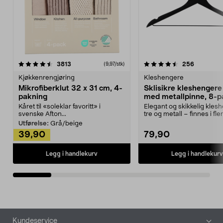
4.5av 5 stjerner
anmeldelser
4.5av 5 stjerner
anmeldels
3813
256
(9,97/stk)
Kjøkkenrengjøring
Kleshengere
Mikrofiberklut 32 x 31 cm, 4-
Sklisikre kleshengere 
pakning
med metallpinne, 8-p
Kåret til «soleklar favoritt» i
Elegant og skikkelig kles
svenske Afton...
tre og metall – finnes i fle
Kleshe...
Utførelse:
Grå/beige
39,90
79,90
Legg i handlekurv
Legg i handlekurv
Bunntekst
Kundeservice