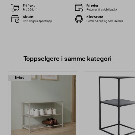
Fri frakt
Fri retur
Fra 599,–*
Returner til valgfri butikk
Sikkert
Klikk&Hent
365 dagers åpent kjøp
Bestill på nett og hent i butikk
Toppselgere i samme kategori
Nyhet