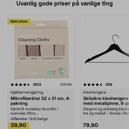
Uvanlig gode priser på vanlige ting
Sjekk prisen
4.5av 5 stjerner
anmeldelser
4.5av 5 stjerner
anmeldels
3813
256
(9,97/stk)
Kjøkkenrengjøring
Kleshengere
Mikrofiberklut 32 x 31 cm, 4-
Sklisikre kleshengere 
pakning
med metallpinne, 8-p
Kåret til «soleklar favoritt» i
Elegant og skikkelig kles
svenske Afton...
tre og metall – finnes i fle
Kleshe...
Utførelse:
Grå/beige
39,90
79,90