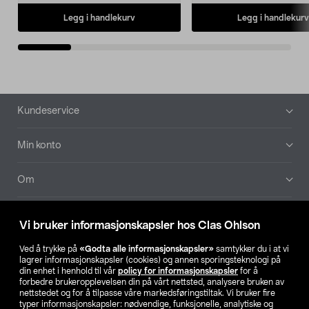
Legg i handlekurv
Legg i handlekurv
Bunntekst
Kundeservice
Min konto
Om
Aktuelt
Vi bruker informasjonskapsler hos Clas Ohlson
Våre selskaper
Ved å trykke på
«Godta alle informasjonskapsler»
samtykker du i at vi
lagrer informasjonskapsler (cookies) og annen sporingsteknologi på
din enhet i henhold til vår
policy for informasjonskapsler
for å
Finn din butikk
forbedre brukeropplevelsen din på vårt nettsted, analysere bruken av
nettstedet og for å tilpasse våre markedsføringstiltak. Vi bruker fire
typer informasjonskapsler: nødvendige, funksjonelle, analytiske og