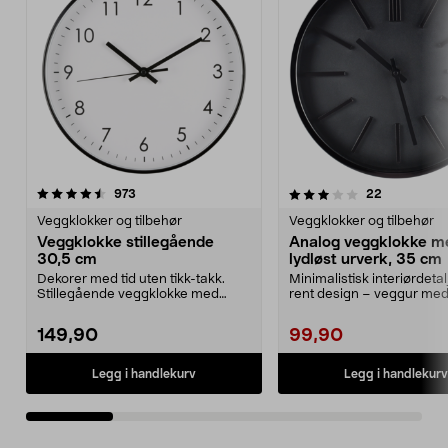
3.0 av 5 stjerner
anmeldelser
4.5 av 5 stjerner
anmeldelse
973
22
Veggklokker og tilbehør
Veggklokker og tilbehør
Veggklokke stillegående
Analog veggklokke m
30,5 cm
lydløst urverk, 35 cm
Dekorer med tid uten tikk-takk.
Minimalistisk interiørdetalj
Stillegående veggklokke med
rent design – veggur med 
sveipende visere. 30...
urverk. V...
149,90
99,90
Legg i handlekurv
Legg i handlekurv