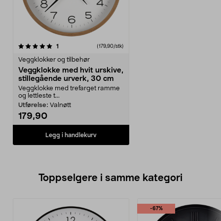
anmeldelser
1
(179,90/stk)
Veggklokker og tilbehør
Veggklokke med hvit urskive,
stillegående urverk, 30 cm
Veggklokke med trefarget ramme
og lettleste t...
Utførelse:
Valnøtt
179,90
Legg i handlekurv
Toppselgere i samme kategori
-67%