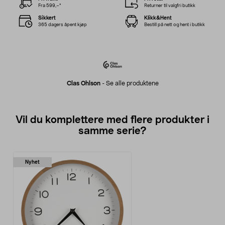
Fra 599,–*
Returner til valgfri butikk
Sikkert
Klikk&Hent
365 dagers åpent kjøp
Bestill på nett og hent i butikk
Clas Ohlson
-
Se alle produktene
Vil du komplettere med flere produkter i
samme serie?
Nyhet