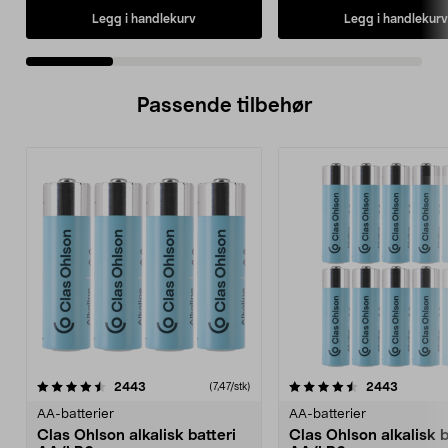
Legg i handlekurv
Legg i handlekurv
Passende tilbehør
4.5av 5 stjerner
anmeldelser
4.5av 5 stjerner
anmelde
2443
2443
(7,47/stk)
AA-batterier
AA-batterier
Clas Ohlson alkalisk batteri
Clas Ohlson alkalisk b