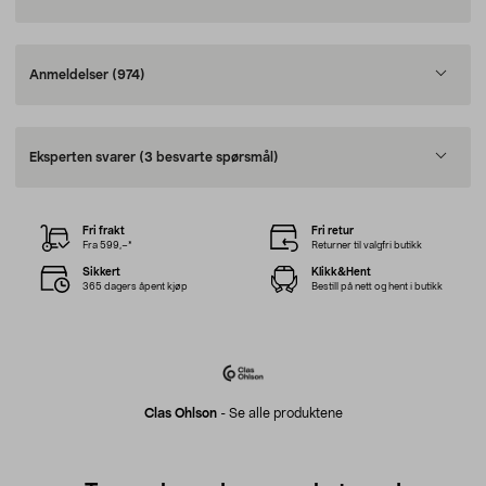
Anmeldelser
(974)
Eksperten svarer
(3 besvarte spørsmål)
Fri frakt
Fri retur
Fra 599,–*
Returner til valgfri butikk
Sikkert
Klikk&Hent
365 dagers åpent kjøp
Bestill på nett og hent i butikk
Clas Ohlson
-
Se alle produktene