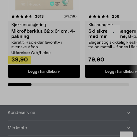
4.5av 5 stjerner
anmeldelser
4.5av 5 stjerner
anmeldels
3813
256
(9,97/stk)
Kjøkkenrengjøring
Kleshengere
Mikrofiberklut 32 x 31 cm, 4-
Sklisikre kleshengere 
-
pakning
med metallpinne, 8-p
Kåret til «soleklar favoritt» i
Elegant og skikkelig kles
svenske Afton...
tre og metall – finnes i fle
Kleshe...
Utførelse:
Grå/beige
39,90
79,90
Legg i handlekurv
Legg i handlekurv
Bunntekst
Kundeservice
Min konto