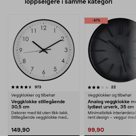
Toppselgere i samme kategori
-67%
3.0 av 5 stjerner
anmeldelser
4.5 av 5 stjerner
anmeldelse
973
22
Veggklokker og tilbehør
Veggklokker og tilbehør
Veggklokke stillegående
Analog veggklokke m
30,5 cm
lydløst urverk, 35 cm
Dekorer med tid uten tikk-takk.
Minimalistisk interiørdetalj
Stillegående veggklokke med
rent design – veggur med 
sveipende visere. 30...
urverk. V...
149,90
99,90