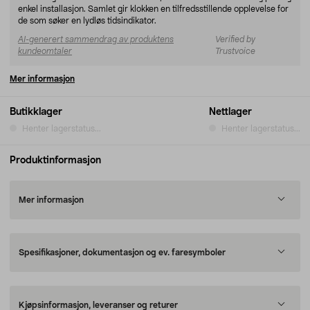
enkel installasjon. Samlet gir klokken en tilfredsstillende opplevelse for
de som søker en lydløs tidsindikator.
AI-generert sammendrag av produktens
Verified by
kundeomtaler
Trustvoice
Mer informasjon
Butikklager
Nettlager
Henter lagerstatus...
Henter lagerstatus...
Produktinformasjon
Mer informasjon
Spesifikasjoner, dokumentasjon og ev. faresymboler
Kjøpsinformasjon, leveranser og returer