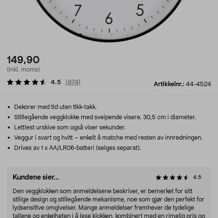
149,90
(inkl. moms)
4.5
(
974
)
Artikkelnr.:
44-4524
Dekorer med tid uten tikk-takk.
Stillegående veggklokke med sveipende visere. 30,5 cm i diameter.
Lettlest urskive som også viser sekunder.
Veggur i svart og hvitt – enkelt å matche med resten av innredningen.
Drives av 1 x AA/LR06-batteri (selges separat).
Kundene sier...
4.5
Den veggklokken som anmeldelsene beskriver, er bemerket for sitt
stilige design og stillegående mekanisme, noe som gjør den perfekt for
lydsensitive omgivelser. Mange anmeldelser fremhever de tydelige
tallene og enkelheten i å lese klokken, kombinert med en rimelig pris og