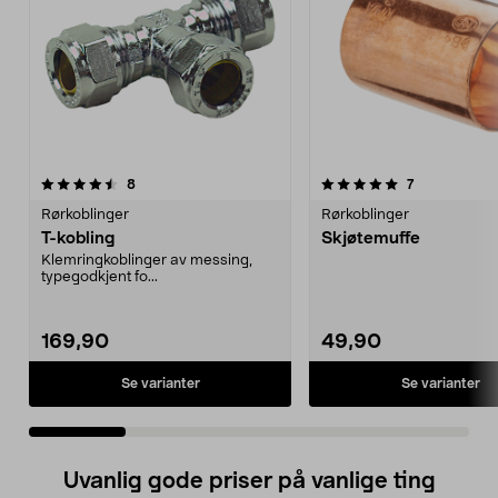
5.0 av 5 stjerner
anmeldelser
5.0 av 5 stjerner
anmeldelser
8
7
Rørkoblinger
Rørkoblinger
T-kobling
Skjøtemuffe
Klemringkoblinger av messing,
typegodkjent fo...
169,90
49,90
Se varianter
Se varianter
Uvanlig gode priser på vanlige ting