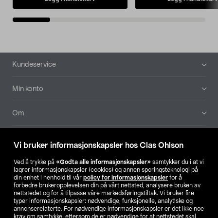
Bunntekst
Kundeservice
Min konto
Om
Aktuelt
Vi bruker informasjonskapsler hos Clas Ohlson
Våre selskaper
Ved å trykke på
«Godta alle informasjonskapsler»
samtykker du i at vi
lagrer informasjonskapsler (cookies) og annen sporingsteknologi på
din enhet i henhold til vår
policy for informasjonskapsler
for å
Finn din butikk
forbedre brukeropplevelsen din på vårt nettsted, analysere bruken av
nettstedet og for å tilpasse våre markedsføringstiltak. Vi bruker fire
typer informasjonskapsler: nødvendige, funksjonelle, analytiske og
annonserelaterte. For nødvendige informasjonskapsler er det ikke noe
SE
NO
FI
krav om samtykke, ettersom de er nødvendige for at nettstedet skal