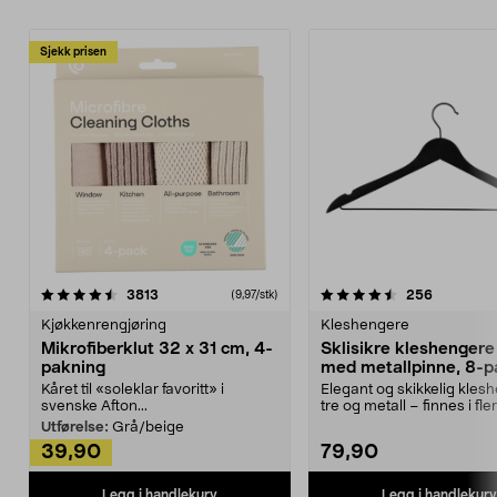
Sjekk prisen
4.5av 5 stjerner
anmeldelser
4.5av 5 stjerner
anmeldels
3813
256
(9,97/stk)
Kjøkkenrengjøring
Kleshengere
Mikrofiberklut 32 x 31 cm, 4-
Sklisikre kleshengere 
pakning
med metallpinne, 8-p
Kåret til «soleklar favoritt» i
Elegant og skikkelig kles
svenske Afton...
tre og metall – finnes i fle
Kleshe...
Utførelse:
Grå/beige
39,90
79,90
Legg i handlekurv
Legg i handlekurv