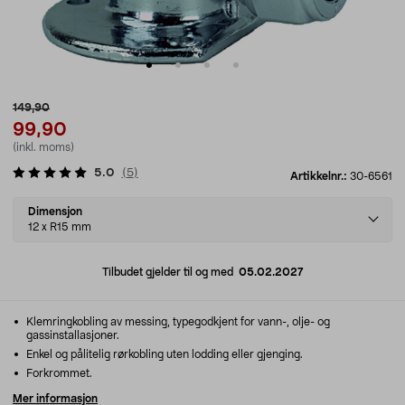
149,90
99,90
(inkl. moms)
5.0
(
5
)
Artikkelnr.:
30-6561
Select
Dimensjon
variant
12 x R15 mm
Tilbudet gjelder til og med
05.02.2027
Klemringkobling av messing, typegodkjent for vann-, olje- og
gassinstallasjoner.
Enkel og pålitelig rørkobling uten lodding eller gjenging.
Forkrommet.
Mer informasjon