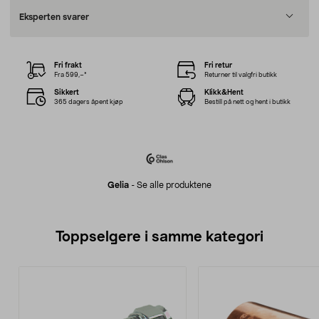
Eksperten svarer
Fri frakt
Fri retur
Fra 599,–*
Returner til valgfri butikk
Sikkert
Klikk&Hent
365 dagers åpent kjøp
Bestill på nett og hent i butikk
Gelia
-
Se alle produktene
Toppselgere i samme kategori