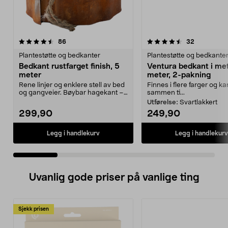
4.5 av 5 stjerner
anmeldelser
4.5 av 5 stjerner
anmeldelse
86
32
Plantestøtte og bedkanter
Plantestøtte og bedkante
Bedkant rustfarget finish, 5
Ventura bedkant i met
meter
meter, 2-pakning
Rene linjer og enklere stell av bed
Finnes i flere farger og k
og gangveier. Bøybar hagekant –
sammen ti...
lett å forme...
Utførelse:
Svartlakkert
299,90
249,90
Legg i handlekurv
Legg i handlekurv
Uvanlig gode priser på vanlige ting
Sjekk prisen