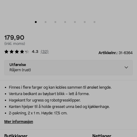
179,90
(inkl. moms)
4.3
(
32
)
Artikkelnr.:
31-6364
Select
Utførelse
variant
Råjern (rust)
Finnes i flere farger og kan kobles sammen til ønsket lengde.
Ventura bedkant av bøybart blikk – lett å forme.
Hagekant for ugress og robotgressklipper.
Kanten hjelper til å holde gresset unna bed og kjøkkenhage.
2-pakning, 2 x 1 m. Høyde: 17,5 cm.
Mer informasjon
Butikklager
Nettlager