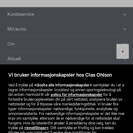
Bunntekst
Kundeservice
Min konto
Om
Product
+
quantity
Aktuelt
Våre selskaper
Vi bruker informasjonskapsler hos Clas Ohlson
Ved å trykke på
«Godta alle informasjonskapsler»
samtykker du i at vi
Finn din butikk
lagrer informasjonskapsler (cookies) og annen sporingsteknologi på
din enhet i henhold til vår
policy for informasjonskapsler
for å
forbedre brukeropplevelsen din på vårt nettsted, analysere bruken av
SE
NO
FI
nettstedet og for å tilpasse våre markedsføringstiltak. Vi bruker fire
typer informasjonskapsler: nødvendige, funksjonelle, analytiske og
annonserelaterte. For nødvendige informasjonskapsler er det ikke noe
krav om samtykke, ettersom de er nødvendige for at nettstedet skal
fungere. Hvis du istedenfor ønsker å skreddersy dine valg, kan du
trykke på
«Innstillinger»
. Ditt samtykke er frivillig og kan trekkes
tilbake når som helst ved å endre dine innstillinger for