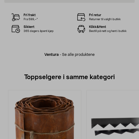
Fri frakt
Fri retur
Fra 599,–*
Returner til valgfri butikk
Sikkert
Klikk&Hent
365 dagers åpent kjøp
Bestill på nett og hent i butikk
Ventura
-
Se alle produktene
Toppselgere i samme kategori