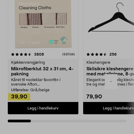
4.5av 5 stjerner
anmeldelser
4.5av 5 stjerner
anmeldels
3808
256
(9,97/stk)
Kjøkkenrengjøring
Kleshengere
Mikrofiberklut 32 x 31 cm, 4-
Sklisikre kleshengere 
pakning
med metallpinne, 8-p
Kåret til «soleklar favoritt» i
Elegant og skikkelig kles
-
svenske Afton...
tre og metall – finnes i fle
Kleshe...
Utførelse:
Grå/beige
39,90
79,90
Legg i handlekurv
Legg i handlekurv