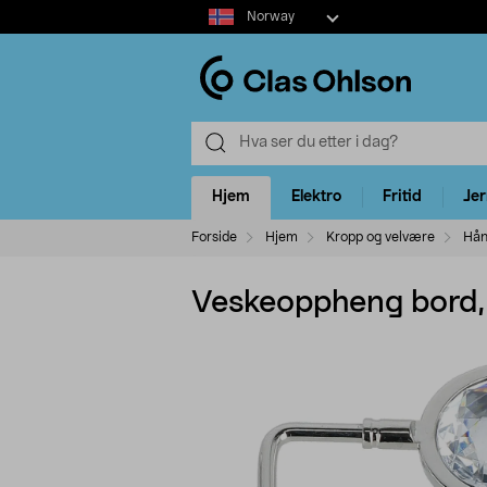
Select
Norway
market
Hjem
Elektro
Fritid
Je
Forside
Hjem
Kropp og velvære
Hån
Veskeoppheng bord, 