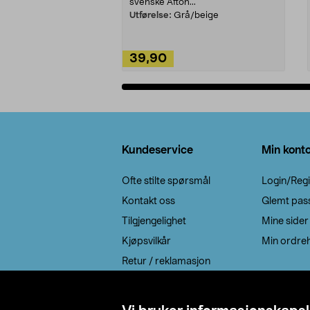
svenske Afton...
Utførelse:
Grå/beige
39,90
Legg i handlekurv
Bunntekst
Kundeservice
Min kont
Ofte stilte spørsmål
Login/Regi
Kontakt oss
Glemt pas
Tilgjengelighet
Mine sider
Kjøpsvilkår
Min ordreh
Retur / reklamasjon
EE-avfall
Cookie policy