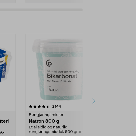
er
4.0av 5 stjerner
anmeldelser
4.5
2144
4
Rengjøringsmidler
Levende lys
tteri
Natron 800 g
Telys steari
prosent ste
Et allsidig og naturlig
rengjøringsmiddel. 800 gram
AA-
100 % stearin