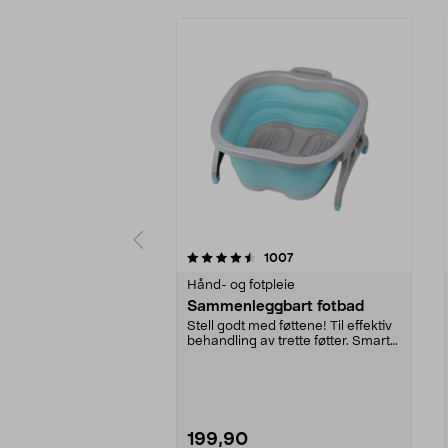
5 av 5 stjerner
4.5 av 5 stjerner
anmeldelser
1007
Hånd- og fotpleie
Sammenleggbart fotbad
Stell godt med føttene! Til effektiv
behandling av trette føtter. Smart
sammenle...
199,90