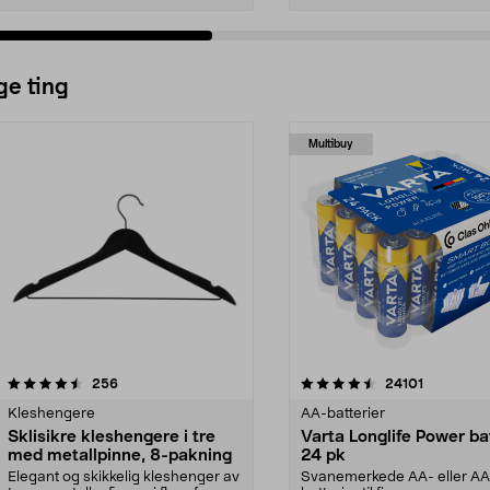
ge ting
Multibuy
4.5av 5 stjerner
anmeldelser
4.5av 5 stjerner
anmeldels
256
24101
Kleshengere
AA-batterier
Sklisikre kleshengere i tre
Varta Longlife Power ba
med metallpinne, 8-pakning
24 pk
Elegant og skikkelig kleshenger av
Svanemerkede AA- eller A