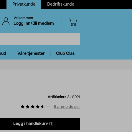
Privatkunde
Bedriftskunde
Velkommen
Logg inn/Bli medlem
bud
Våre tjenester
Club Clas
Artikkelnr.:
31-8921
9
anmeldelser
Legg i handlekurv
(1)