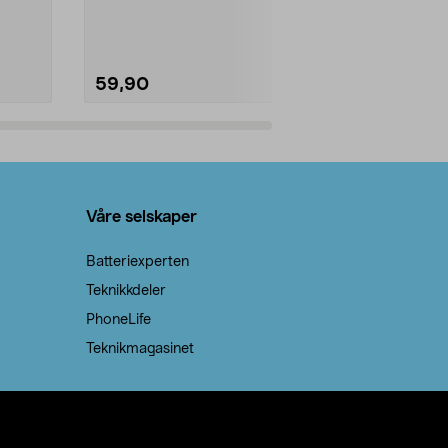
natron – til rengjøring både...
råvarer. Produ
brenner med e
59,90
69,90
Legg i handlekurv
Legg 
Våre selskaper
Batteriexperten
Teknikkdeler
PhoneLife
Teknikmagasinet