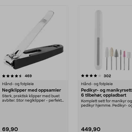
4.0 av 5 stjerner
anmeldelser
3.5 av 5 stjerner
anmeldelser
469
302
Hånd- og fotpleie
Hånd- og fotpleie
Neglklipper med oppsamler
Pedikyr- og manikyrset
6 tilbehør, oppladbart
Sterk, praktisk klipper med buet
avbiter. Stor neglklipper - perfekt
Komplett sett for manikyr og
til litt ha...
pedikyr hjemme. Pedikyr- o
manikyrsett med 6 tilbe...
69,90
449,90