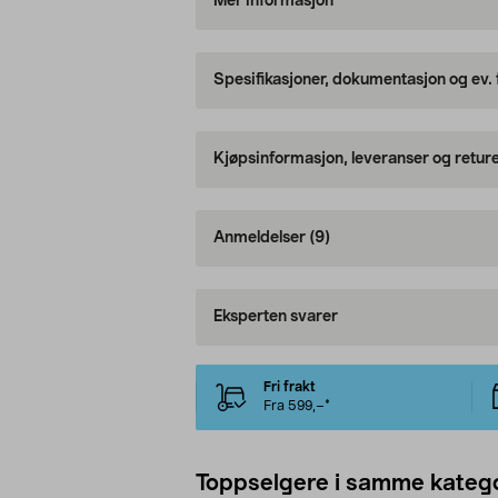
Mer informasjon
Spesifikasjoner, dokumentasjon og ev.
Kjøpsinformasjon, leveranser og retur
Anmeldelser
(9)
Eksperten svarer
Fri frakt
Fra 599,–*
Toppselgere i samme katego