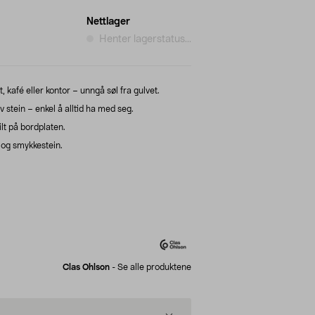
Nettlager
Henter lagerstatus...
, kafé eller kontor – unngå søl fra gulvet.
 stein – enkel å alltid ha med seg.
ilt på bordplaten.
 og smykkestein.
Clas Ohlson
-
Se alle produktene