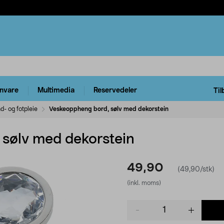
rnvare
Multimedia
Reservedeler
Til
d- og fotpleie
Veskeoppheng bord, sølv med dekorstein
sølv med dekorstein
49,90
(49,90/stk)
(inkl. moms)
Product
quantity