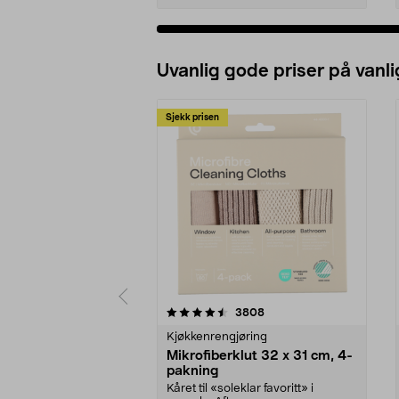
Uvanlig gode priser på vanli
Sjekk prisen
5av 5 stjerner
4.5av 5 stjerner
anmeldelser
3808
Kjøkkenrengjøring
Mikrofiberklut 32 x 31 cm, 4-
pakning
Kåret til «soleklar favoritt» i