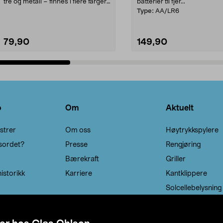
tre og metall – finnes i flere farger.
batterier til fjer...
Kleshe...
Type:
AA/LR6
79,90
149,90
Legg i handlekurv
Legg i handlekurv
o
Om
Aktuelt
strer
Om oss
Høytrykkspylere
sordet?
Presse
Rengjøring
Bærekraft
Griller
istorikk
Karriere
Kantklippere
Solcellebelysning