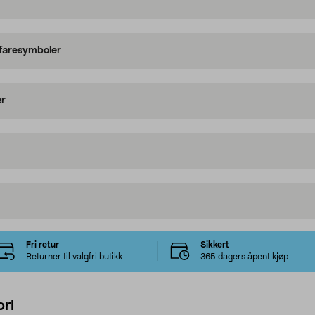
 faresymboler
er
Fri retur
Sikkert
Returner til valgfri butikk
365 dagers åpent kjøp
ri