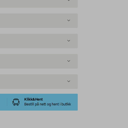
Klikk&Hent
Bestill på nett og hent i butikk