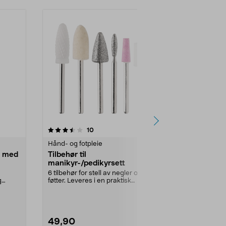
4.0 av 5 stjerner
anmeldelser
4.5
10
3
Hånd- og fotpleie
Hånd- og fotp
t med
Tilbehør til
Negletang 
manikyr-/pedikyrsett
Klipper enkelt
vinkler. Krafti
6 tilbehør for stell av negler og
både m...
g
føtter. Leveres i en praktisk
oppbevaringspose...
49,90
149,90