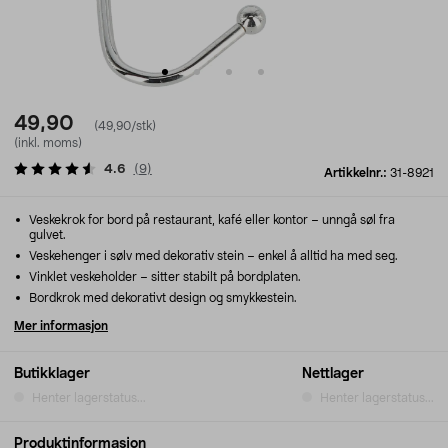
49,90
(49,90/stk)
(inkl. moms)
4.6
(
9
)
Artikkelnr.:
31-8921
Veske­krok for bord på restaurant, kafé eller kontor – unngå søl fra
gulvet.
Veskehenger i sølv med dekorativ stein – enkel å alltid ha med seg.
Vinklet veskeholder – sitter stabilt på bordplaten.
Bordkrok med dekorativt design og smykkestein.
Mer informasjon
Butikklager
Nettlager
Henter lagerstatus...
Henter lagerstatus...
Produktinformasjon