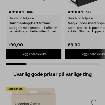
4.5 av 5 stjerner
anmeldelser
4.0 av 5 stjerner
anmeldels
1007
469
Hånd- og fotpleie
Hånd- og fotpleie
Sammenleggbart fotbad
Neglklipper med opp
Stell godt med føttene! Til effektiv
Sterk, praktisk klipper me
behandling av trette føtter. Smart
avbiter. Stor neglklipper -
sammenle...
til litt ha...
199,90
69,90
Legg i handlekurv
Legg i handlekurv
Uvanlig gode priser på vanlige ting
Sjekk prisen