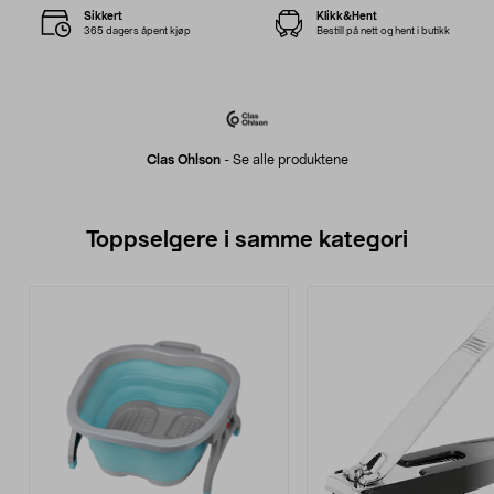
Sikkert
Klikk&Hent
365 dagers åpent kjøp
Bestill på nett og hent i butikk
Clas Ohlson
-
Se alle produktene
Toppselgere i samme kategori