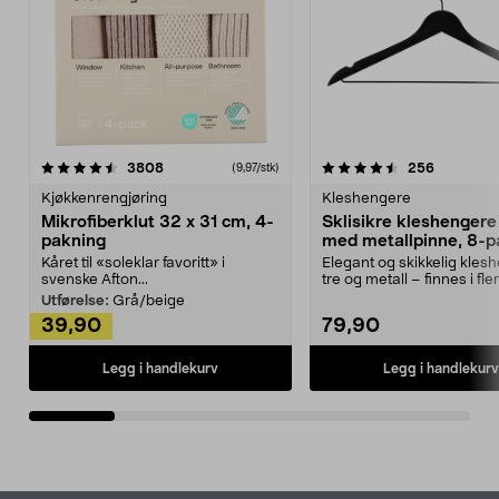
4.5av 5 stjerner
anmeldelser
4.5av 5 stjerner
anmeldels
3808
256
(9,97/stk)
Kjøkkenrengjøring
Kleshengere
Mikrofiberklut 32 x 31 cm, 4-
Sklisikre kleshengere 
pakning
med metallpinne, 8-p
Kåret til «soleklar favoritt» i
Elegant og skikkelig kles
svenske Afton...
tre og metall – finnes i fle
Kleshe...
Utførelse:
Grå/beige
39,90
79,90
Legg i handlekurv
Legg i handlekurv