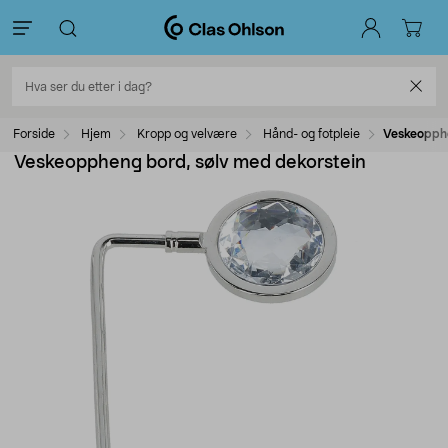
Forside
Hjem
Kropp og velvære
Hånd- og fotpleie
Veskeopphe
Veskeoppheng bord, sølv med dekorstein