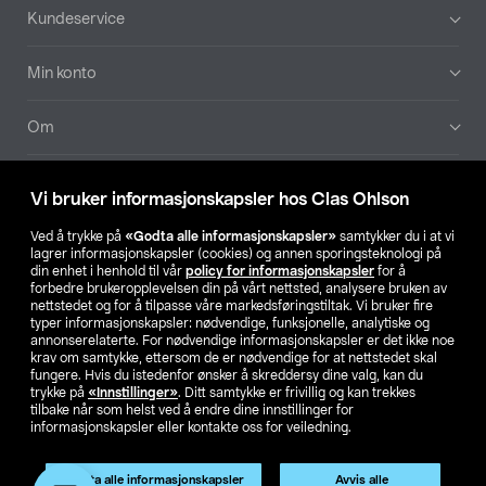
Bunntekst
Kundeservice
Min konto
Om
Aktuelt
Vi bruker informasjonskapsler hos Clas Ohlson
Våre selskaper
Ved å trykke på
«Godta alle informasjonskapsler»
samtykker du i at vi
lagrer informasjonskapsler (cookies) og annen sporingsteknologi på
din enhet i henhold til vår
policy for informasjonskapsler
for å
Finn din butikk
forbedre brukeropplevelsen din på vårt nettsted, analysere bruken av
nettstedet og for å tilpasse våre markedsføringstiltak. Vi bruker fire
typer informasjonskapsler: nødvendige, funksjonelle, analytiske og
annonserelaterte. For nødvendige informasjonskapsler er det ikke noe
SE
NO
FI
krav om samtykke, ettersom de er nødvendige for at nettstedet skal
fungere. Hvis du istedenfor ønsker å skreddersy dine valg, kan du
trykke på
«Innstillinger»
. Ditt samtykke er frivillig og kan trekkes
tilbake når som helst ved å endre dine innstillinger for
informasjonskapsler eller kontakte oss for veiledning.
Godta alle informasjonskapsler
Avvis alle
Privacy statement
Medlemsvilkår
Kjøpsvilkår
For bedrifter