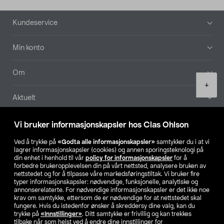
Bunntekst
Kundeservice
Min konto
Om
Product
+
quantity
Aktuelt
Våre selskaper
Vi bruker informasjonskapsler hos Clas Ohlson
Ved å trykke på
«Godta alle informasjonskapsler»
samtykker du i at vi
Finn din butikk
lagrer informasjonskapsler (cookies) og annen sporingsteknologi på
din enhet i henhold til vår
policy for informasjonskapsler
for å
forbedre brukeropplevelsen din på vårt nettsted, analysere bruken av
SE
NO
FI
nettstedet og for å tilpasse våre markedsføringstiltak. Vi bruker fire
typer informasjonskapsler: nødvendige, funksjonelle, analytiske og
annonserelaterte. For nødvendige informasjonskapsler er det ikke noe
krav om samtykke, ettersom de er nødvendige for at nettstedet skal
fungere. Hvis du istedenfor ønsker å skreddersy dine valg, kan du
trykke på
«Innstillinger»
. Ditt samtykke er frivillig og kan trekkes
tilbake når som helst ved å endre dine innstillinger for