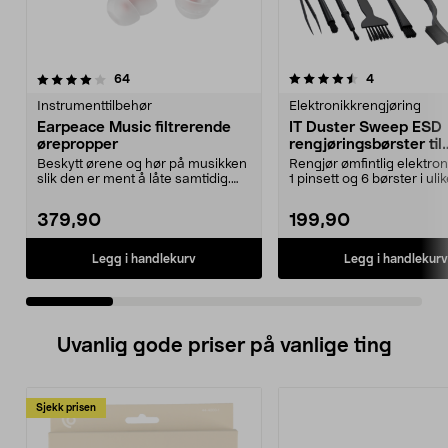
4.5 av 5 stjerner
anmeldelser
4.5 av 5 stjerner
anmeldelser
64
4
Instrumenttilbehør
Elektronikkrengjøring
Earpeace Music filtrerende
IT Duster Sweep ESD
ørepropper
rengjøringsbørster til
elektronikk
Beskytt ørene og hør på musikken
Rengjør ømfintlig elektro
slik den er ment å låte samtidig.
1 pinsett og 6 børster i uli
EarPeace Musi...
størrelser. Bør...
379,90
199,90
Legg i handlekurv
Legg i handlekurv
Uvanlig gode priser på vanlige ting
Sjekk prisen