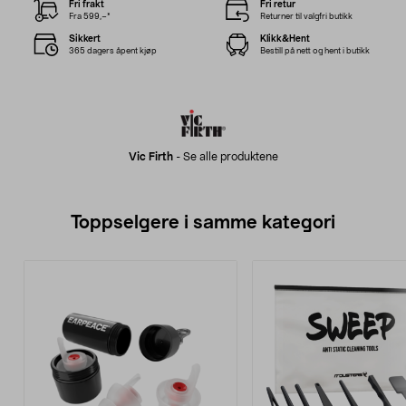
Fri frakt
Fri retur
Fra 599,–*
Returner til valgfri butikk
Sikkert
Klikk&Hent
365 dagers åpent kjøp
Bestill på nett og hent i butikk
Vic Firth
-
Se alle produktene
Toppselgere i samme kategori