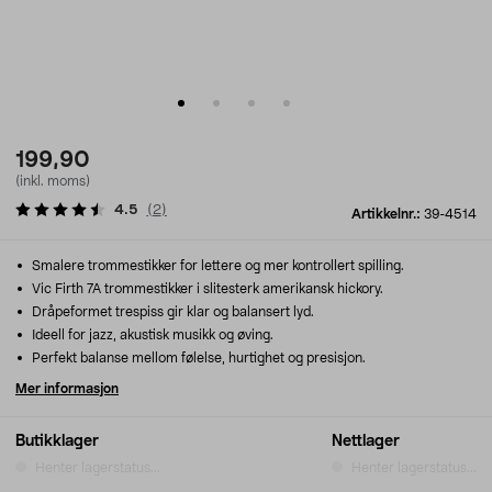
199,90
(inkl. moms)
4.5
(
2
)
Artikkelnr.:
39-4514
Smalere trommestikker for lettere og mer kontrollert spilling.
Vic Firth 7A trommestikker i slitesterk amerikansk hickory.
Dråpeformet trespiss gir klar og balansert lyd.
Ideell for jazz, akustisk musikk og øving.
Perfekt balanse mellom følelse, hurtighet og presisjon.
Mer informasjon
Butikklager
Nettlager
Henter lagerstatus...
Henter lagerstatus...