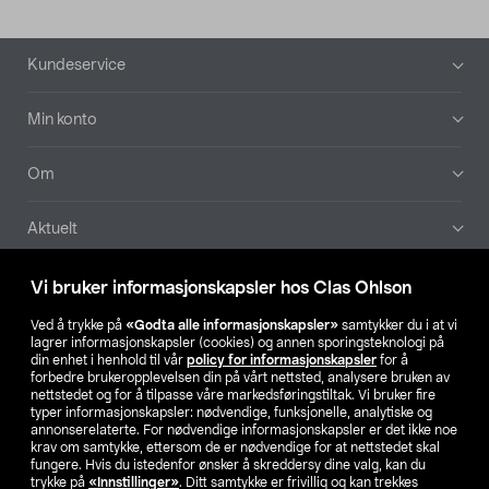
Bunntekst
Kundeservice
Min konto
Om
Aktuelt
Våre selskaper
Vi bruker informasjonskapsler hos Clas Ohlson
Ved å trykke på
«Godta alle informasjonskapsler»
samtykker du i at vi
Finn din butikk
lagrer informasjonskapsler (cookies) og annen sporingsteknologi på
din enhet i henhold til vår
policy for informasjonskapsler
for å
forbedre brukeropplevelsen din på vårt nettsted, analysere bruken av
SE
NO
FI
nettstedet og for å tilpasse våre markedsføringstiltak. Vi bruker fire
typer informasjonskapsler: nødvendige, funksjonelle, analytiske og
annonserelaterte. For nødvendige informasjonskapsler er det ikke noe
krav om samtykke, ettersom de er nødvendige for at nettstedet skal
fungere. Hvis du istedenfor ønsker å skreddersy dine valg, kan du
trykke på
«Innstillinger»
. Ditt samtykke er frivillig og kan trekkes