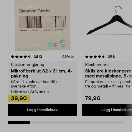
4.5av 5 stjerner
anmeldelser
4.5av 5 stjerner
anmeldels
3813
256
(9,97/stk)
Kjøkkenrengjøring
Kleshengere
Mikrofiberklut 32 x 31 cm, 4-
Sklisikre kleshengere 
pakning
med metallpinne, 8-p
Kåret til «soleklar favoritt» i
Elegant og skikkelig kles
svenske Afton...
tre og metall – finnes i fle
Kleshe...
Utførelse:
Grå/beige
39,90
79,90
Legg i handlekurv
Legg i handlekurv