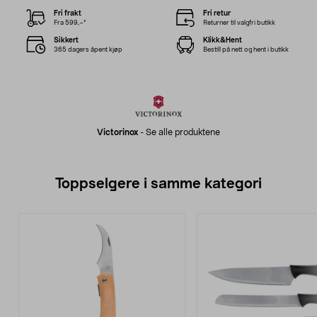
Fri frakt
Fri retur
Fra 599,–*
Returner til valgfri butikk
Sikkert
Klikk&Hent
365 dagers åpent kjøp
Bestill på nett og hent i butikk
Victorinox
-
Se alle produktene
Toppselgere i samme kategori