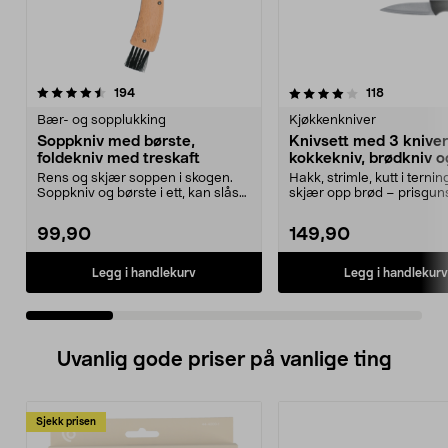
4.0 av 5 stjerner
anmeldelser
4.5 av 5 stjerner
anmeldelse
194
118
Bær- og sopplukking
Kjøkkenkniver
Soppkniv med børste,
Knivsett med 3 kniver
foldekniv med treskaft
kokkekniv, brødkniv o
skrellekniv
Rens og skjær soppen i skogen.
Hakk, strimle, kutt i terni
Soppkniv og børste i ett, kan slås
skjær opp brød – prisguns
sammen. Kniv m...
startsett til kj...
99,90
149,90
Legg i handlekurv
Legg i handlekurv
Uvanlig gode priser på vanlige ting
Sjekk prisen