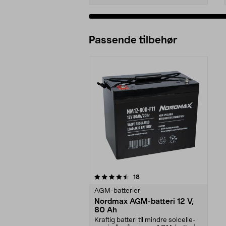
Passende tilbehør
5av 5 stjerner
anmeldelser
18
AGM-batterier
Nordmax AGM-batteri 12 V,
80 Ah
Kraftig batteri til mindre solcelle-