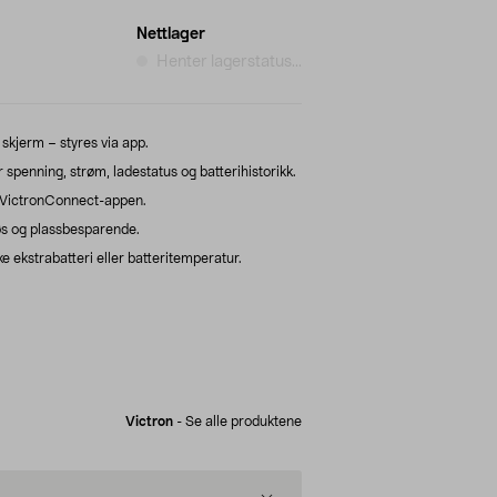
Nettlager
Henter lagerstatus...
 skjerm – styres via app.
penning, strøm, ladestatus og batterihistorikk.
ia VictronConnect-appen.
øs og plassbesparende.
 ekstrabatteri eller batteritemperatur.
Victron
-
Se alle produktene