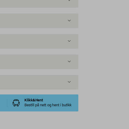
Klikk&Hent
Bestill på nett og hent i butikk