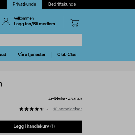
Privatkunde
Bedriftskunde
Velkommen
Logg inn/Bli medlem
bud
Våre tjenester
Club Clas
h
Artikkelnr.:
46-1343
10
anmeldelser
Legg i handlekurv
(1)