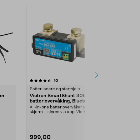
5.0 av 5 stjerner
anmeldelser
4.5
10
6
Batteriladere og starthjelp
Batteriladere 
er
Victron SmartShunt 300A
CTEK NXT 5
batteriovervåking, Bluetooth
Lader og vedl
blybatterier o
All-in-one batteriovervåker uten
.
(LiFePO₄). CT
skjerm – styres via app. Victron
SmartShunt 300...
999,00
1295,00