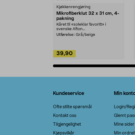
Kjøkkenrengjøring
Mikrofiberklut 32 x 31 cm, 4-
pakning
Kåret til «soleklar favoritt» i
svenske Afton...
Utførelse:
Grå/beige
39,90
Legg i handlekurv
Bunntekst
Kundeservice
Min kont
Ofte stilte spørsmål
Login/Regi
Kontakt oss
Glemt pas
Tilgjengelighet
Mine sider
Kjøpsvilkår
Min ordreh