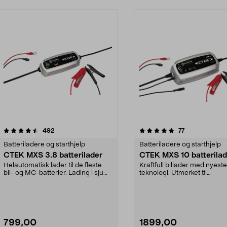
5.0 av 5 stjerner
anmeldelser
4.5 av 5 stjerner
anmeldelser
492
77
Batteriladere og starthjelp
Batteriladere og starthjelp
CTEK MXS 3.8 batterilader
CTEK MXS 10 batterilad
Helautomatisk lader til de fleste
Kraftfull billader med nyeste
bil- og MC-batterier. Lading i sju
teknologi. Utmerket til
trinn for b...
proffbrukeren, men passer ..
799,00
1899,00