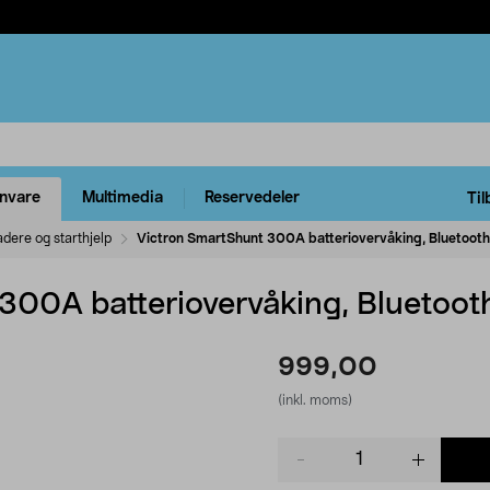
rnvare
Multimedia
Reservedeler
Til
adere og starthjelp
Victron SmartShunt 300A batteriovervåking, Bluetooth
300A batteriovervåking, Bluetoot
999,00
(inkl. moms)
Product
quantity