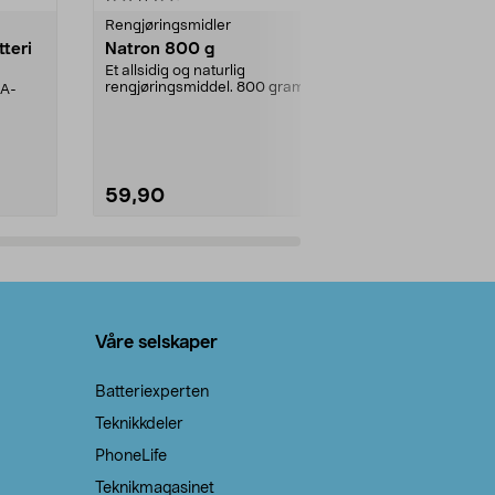
Rengjøringsmidler
Levende lys
tteri
Natron 800 g
Telys steari
prosent ste
Et allsidig og naturlig
rengjøringsmiddel. 800 gram
AA-
100 % stearin
natron – til rengjøring både...
råvarer. Produ
brenner med e
59,90
69,90
Legg i handlekurv
Legg 
Våre selskaper
Batteriexperten
Teknikkdeler
PhoneLife
Teknikmagasinet