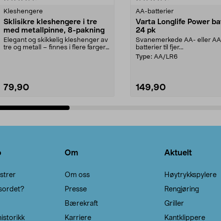
Kleshengere
AA-batterier
Sklisikre kleshengere i tre
Varta Longlife Power ba
med metallpinne, 8-pakning
24 pk
Elegant og skikkelig kleshenger av
Svanemerkede AA- eller A
tre og metall – finnes i flere farger.
batterier til fjer...
Kleshe...
Type:
AA/LR6
79,90
149,90
Legg i handlekurv
Legg i handlekurv
o
Om
Aktuelt
strer
Om oss
Høytrykkspylere
sordet?
Presse
Rengjøring
Bærekraft
Griller
istorikk
Karriere
Kantklippere