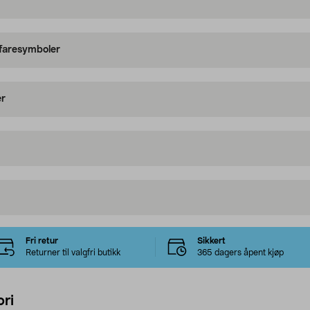
 faresymboler
er
Fri retur
Sikkert
Returner til valgfri butikk
365 dagers åpent kjøp
ri