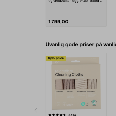
og vindkraftanlegg. AGM-batteri
konstruert ...
1 799,00
Legg i handlekurv
Uvanlig gode priser på vanli
Sjekk prisen
5av 5 stjerner
4.5av 5 stjerner
anmeldelser
3813