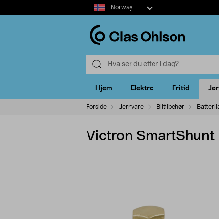
Select
Norway
market
Hjem
Elektro
Fritid
Je
Forside
Jernvare
Biltilbehør
Batteril
Victron SmartShunt 