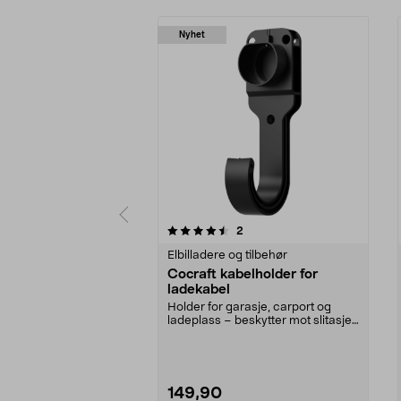
Nyhet
5 av 5 stjerner
4.5 av 5 stjerner
anmeldelser
2
Elbilladere og tilbehør
Cocraft kabelholder for
ladekabel
Holder for garasje, carport og
ladeplass – beskytter mot slitasje
og smuss. Cocr...
149,90