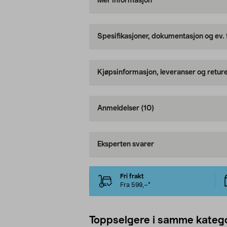
Mer informasjon
Spesifikasjoner, dokumentasjon og ev.
Kjøpsinformasjon, leveranser og retur
Anmeldelser
(10)
Eksperten svarer
Fri frakt
Fra 599,–*
Toppselgere i samme katego