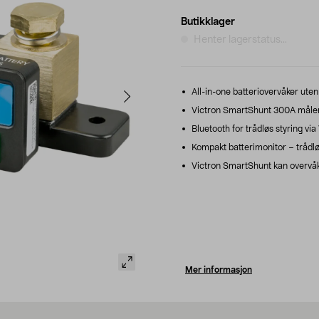
Butikklager
Henter lagerstatus...
All-in-one batteriovervåker uten
Victron SmartShunt 300A måler s
Bluetooth for trådløs styring v
Kompakt batterimonitor – trådl
Victron SmartShunt kan overvåke
Mer informasjon