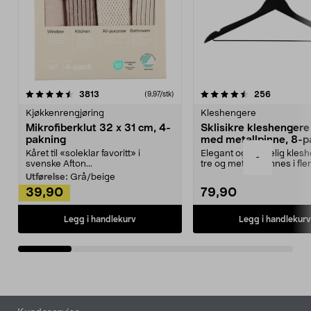
4.5av 5 stjerner
anmeldelser
4.5av 5 stjerner
anmeldels
3813
256
(9,97/stk)
Kjøkkenrengjøring
Kleshengere
Mikrofiberklut 32 x 31 cm, 4-
Sklisikre kleshengere 
pakning
med metallpinne, 8-p
Kåret til «soleklar favoritt» i
Elegant og skikkelig kles
-
svenske Afton...
tre og metall – finnes i fle
Kleshe...
Utførelse:
Grå/beige
39,90
79,90
Legg i handlekurv
Legg i handlekurv
Bunntekst