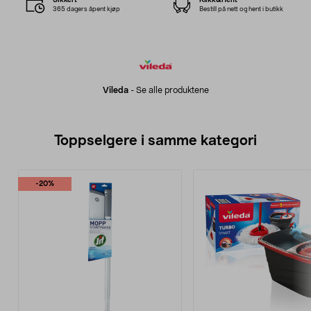
365 dagers åpent kjøp
Bestill på nett og hent i butikk
Vileda
-
Se alle produktene
Toppselgere i samme kategori
-20%