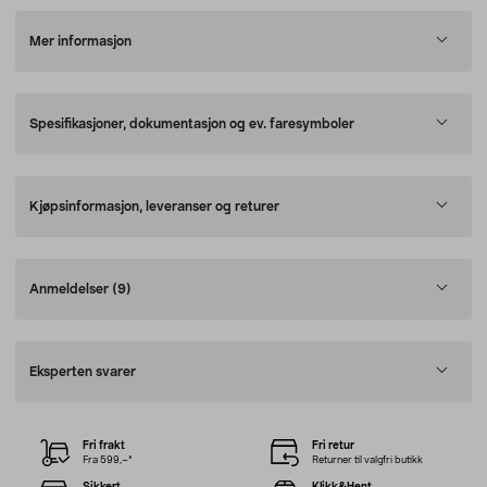
Mer informasjon
Spesifikasjoner, dokumentasjon og ev. faresymboler
Kjøpsinformasjon, leveranser og returer
Anmeldelser
(9)
Eksperten svarer
Fri frakt
Fri retur
Fra 599,–*
Returner til valgfri butikk
Sikkert
Klikk&Hent