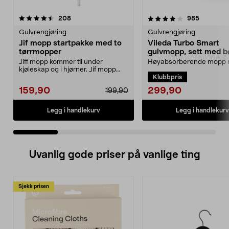
4.0 av 5 stjerner
anmeldelser
4.5 av 5 stjerner
anmeldels
208
985
Gulvrengjøring
Gulvrengjøring
Jif mopp startpakke med to
Vileda Turbo Smart
tørrmopper
gulvmopp, sett med b
utvrider
Jiff mopp kommer til under
Høyabsorberende mopp
kjøleskap og i hjørner. Jif mopp
pedalstyrt utvrider. Viled
Klubbpris
startpakke med teles...
Smart mopp med bøtte ...
299,90
159,90
199,90
Legg i handlekurv
Legg i handlekurv
Uvanlig gode priser på vanlige ting
Sjekk prisen