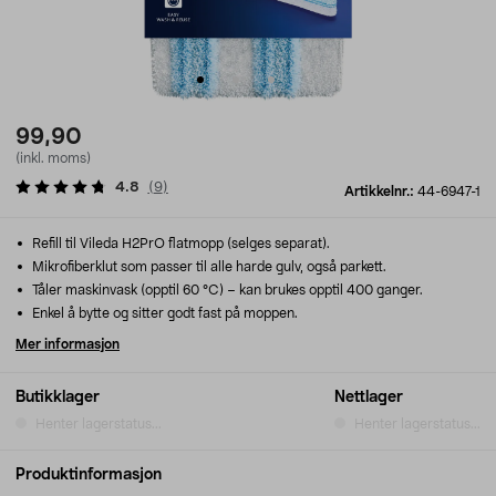
99,90
(inkl. moms)
4.8
(
9
)
Artikkelnr.:
44-6947-1
Refill til Vileda H2PrO flatmopp (selges separat).
Mikrofiberklut som passer til alle harde gulv, også parkett.
Tåler maskinvask (opptil 60 °C) – kan brukes opptil 400 ganger.
Enkel å bytte og sitter godt fast på moppen.
Mer informasjon
Butikklager
Nettlager
Henter lagerstatus...
Henter lagerstatus...
Produktinformasjon