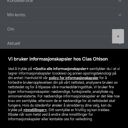
Kundeservice
Min konto
Om
Product
+
quantity
Aktuelt
Våre selskaper
Vi bruker informasjonskapsler hos Clas Ohlson
Ved å trykke på
«Godta alle informasjonskapsler»
samtykker du i at vi
Finn din butikk
lagrer informasjonskapsler (cookies) og annen sporingsteknologi på
din enhet i henhold til vår
policy for informasjonskapsler
for å
forbedre brukeropplevelsen din på vårt nettsted, analysere bruken av
SE
NO
FI
nettstedet og for å tilpasse våre markedsføringstiltak. Vi bruker fire
typer informasjonskapsler: nødvendige, funksjonelle, analytiske og
annonserelaterte. For nødvendige informasjonskapsler er det ikke noe
krav om samtykke, ettersom de er nødvendige for at nettstedet skal
fungere. Hvis du istedenfor ønsker å skreddersy dine valg, kan du
trykke på
«Innstillinger»
. Ditt samtykke er frivillig og kan trekkes
tilbake når som helst ved å endre dine innstillinger for
informasjonskapsler eller kontakte oss for veiledning.
Privacy statement
Medlemsvilkår
Kjøpsvilkår
For bedrifter