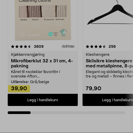
4.5av 5 stjerner
anmeldelser
4.5av 5 stjerner
anmeldels
3809
256
(9,97/stk)
Kjøkkenrengjøring
Kleshengere
Mikrofiberklut 32 x 31 cm, 4-
Sklisikre kleshengere 
pakning
med metallpinne, 8-p
Kåret til «soleklar favoritt» i
Elegant og skikkelig kles
svenske Afton...
tre og metall – finnes i fle
Kleshe...
Utførelse:
Grå/beige
39,90
79,90
Legg i handlekurv
Legg i handlekurv