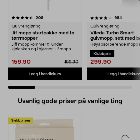
4.0 av 5 stjerner
anmeldelser
4.5 av 5 stjerner
anmeldels
208
984
Gulvrengjøring
Gulvrengjøring
Jif mopp startpakke med to
Vileda Turbo Smart
tørrmopper
gulvmopp, sett med b
utvrider
Jiff mopp kommer til under
Høyabsorberende mopp
kjøleskap og i hjørner. Jif mopp
pedalstyrt utvrider. Viled
Klubbpris
startpakke med teles...
Smart mopp med bøtte ...
299,90
159,90
199,90
Legg i handlekurv
Legg i handlekurv
Uvanlig gode priser på vanlige ting
Sjekk prisen