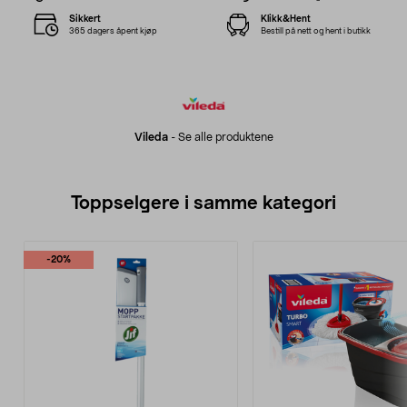
Sikkert
Klikk&Hent
365 dagers åpent kjøp
Bestill på nett og hent i butikk
Vileda
-
Se alle produktene
Toppselgere i samme kategori
-20%