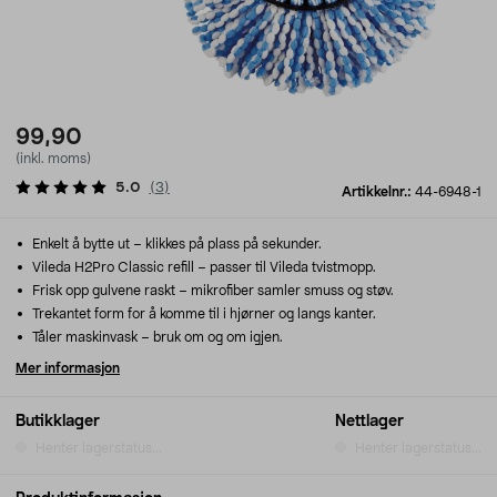
99,90
(inkl. moms)
5.0
(
3
)
Artikkelnr.:
44-6948-1
Enkelt å bytte ut – klikkes på plass på sekunder.
Vileda H2Pro Classic refill – passer til Vileda tvistmopp.
Frisk opp gulvene raskt – mikrofiber samler smuss og støv.
Trekantet form for å komme til i hjørner og langs kanter.
Tåler maskinvask – bruk om og om igjen.
Mer informasjon
Butikklager
Nettlager
Henter lagerstatus...
Henter lagerstatus...