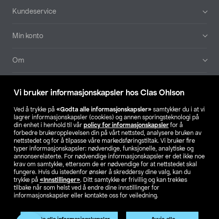
Bunntekst
Kundeservice
Min konto
Om
Aktuelt
Vi bruker informasjonskapsler hos Clas Ohlson
Våre selskaper
Ved å trykke på
«Godta alle informasjonskapsler»
samtykker du i at vi
lagrer informasjonskapsler (cookies) og annen sporingsteknologi på
din enhet i henhold til vår
policy for informasjonskapsler
for å
Finn din butikk
forbedre brukeropplevelsen din på vårt nettsted, analysere bruken av
nettstedet og for å tilpasse våre markedsføringstiltak. Vi bruker fire
typer informasjonskapsler: nødvendige, funksjonelle, analytiske og
annonserelaterte. For nødvendige informasjonskapsler er det ikke noe
SE
NO
FI
krav om samtykke, ettersom de er nødvendige for at nettstedet skal
fungere. Hvis du istedenfor ønsker å skreddersy dine valg, kan du
trykke på
«Innstillinger»
. Ditt samtykke er frivillig og kan trekkes
tilbake når som helst ved å endre dine innstillinger for
informasjonskapsler eller kontakte oss for veiledning.