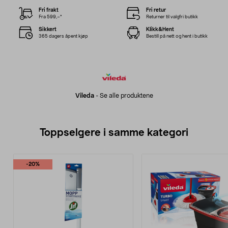
Fri frakt
Fri retur
Fra 599,–*
Returner til valgfri butikk
Sikkert
Klikk&Hent
365 dagers åpent kjøp
Bestill på nett og hent i butikk
Vileda
-
Se alle produktene
Toppselgere i samme kategori
-20%