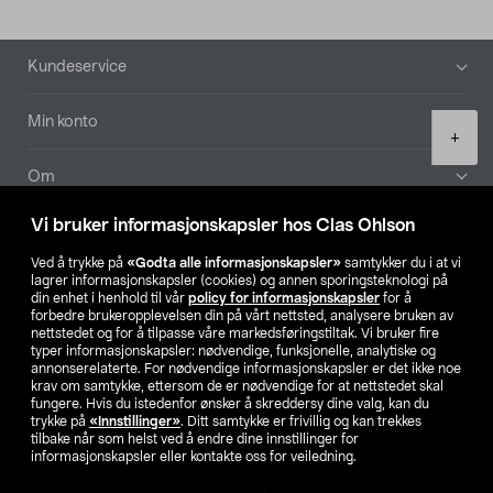
Bunntekst
Kundeservice
Min konto
Product
+
quantity
Om
Vi bruker informasjonskapsler hos Clas Ohlson
Aktuelt
Ved å trykke på
«Godta alle informasjonskapsler»
samtykker du i at vi
lagrer informasjonskapsler (cookies) og annen sporingsteknologi på
Våre selskaper
din enhet i henhold til vår
policy for informasjonskapsler
for å
forbedre brukeropplevelsen din på vårt nettsted, analysere bruken av
nettstedet og for å tilpasse våre markedsføringstiltak. Vi bruker fire
Finn din butikk
typer informasjonskapsler: nødvendige, funksjonelle, analytiske og
annonserelaterte. For nødvendige informasjonskapsler er det ikke noe
krav om samtykke, ettersom de er nødvendige for at nettstedet skal
SE
NO
FI
fungere. Hvis du istedenfor ønsker å skreddersy dine valg, kan du
trykke på
«Innstillinger»
. Ditt samtykke er frivillig og kan trekkes
tilbake når som helst ved å endre dine innstillinger for
informasjonskapsler eller kontakte oss for veiledning.