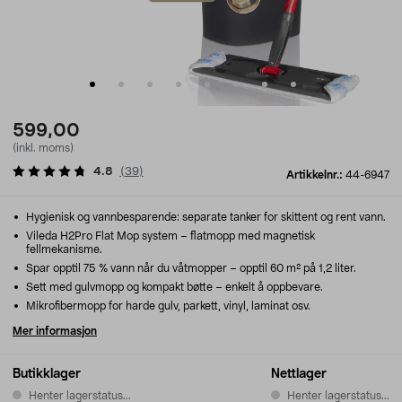
599,00
(inkl. moms)
4.8
(
39
)
Artikkelnr.:
44-6947
Hygienisk og vannbesparende: separate tanker for skittent og rent vann.
Vileda H2Pro Flat Mop system – flatmopp med magnetisk
fellmekanisme.
Spar opptil 75 % vann når du våtmopper – opptil 60 m² på 1,2 liter.
Sett med gulvmopp og kompakt bøtte – enkelt å oppbevare.
Mikrofibermopp for harde gulv, parkett, vinyl, laminat osv.
Mer informasjon
Butikklager
Nettlager
Henter lagerstatus...
Henter lagerstatus...