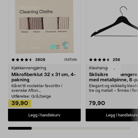
4.5av 5 stjerner
anmeldelser
4.5av 5 stjerner
anmeldels
3808
256
(9,97/stk)
Kjøkkenrengjøring
Kleshengere
-
Mikrofiberklut 32 x 31 cm, 4-
Sklisikre kleshengere 
pakning
med metallpinne, 8-p
Kåret til «soleklar favoritt» i
Elegant og skikkelig kles
svenske Afton...
tre og metall – finnes i fle
Kleshe...
Utførelse:
Grå/beige
39,90
79,90
Legg i handlekurv
Legg i handlekurv