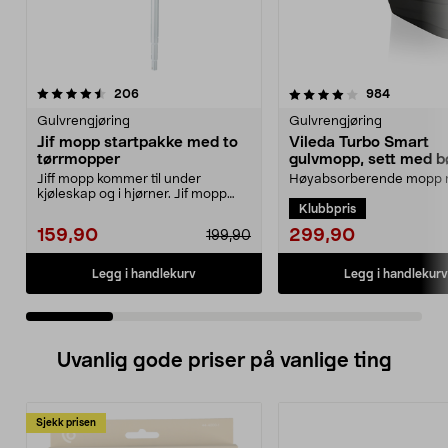
4.0 av 5 stjerner
anmeldelser
4.5 av 5 stjerner
anmeldels
206
984
Gulvrengjøring
Gulvrengjøring
Jif mopp startpakke med to
Vileda Turbo Smart
tørrmopper
gulvmopp, sett med b
utvrider
Jiff mopp kommer til under
Høyabsorberende mopp
kjøleskap og i hjørner. Jif mopp
pedalstyrt utvrider. Viled
Klubbpris
startpakke med teles...
Smart mopp med bøtte ...
299,90
159,90
199,90
Legg i handlekurv
Legg i handlekurv
Uvanlig gode priser på vanlige ting
Sjekk prisen