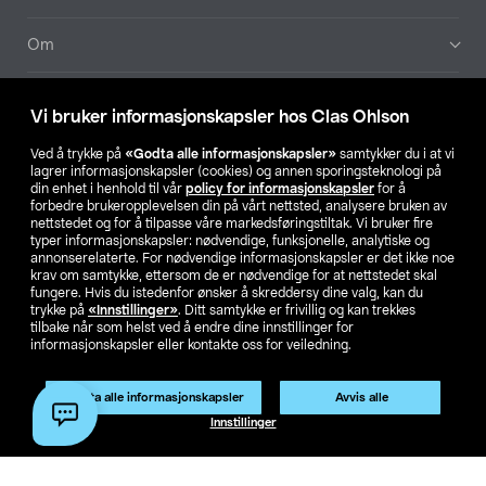
Om
Aktuelt
Vi bruker informasjonskapsler hos Clas Ohlson
Våre selskaper
Ved å trykke på
«Godta alle informasjonskapsler»
samtykker du i at vi
lagrer informasjonskapsler (cookies) og annen sporingsteknologi på
din enhet i henhold til vår
policy for informasjonskapsler
for å
Finn din butikk
forbedre brukeropplevelsen din på vårt nettsted, analysere bruken av
nettstedet og for å tilpasse våre markedsføringstiltak. Vi bruker fire
typer informasjonskapsler: nødvendige, funksjonelle, analytiske og
annonserelaterte. For nødvendige informasjonskapsler er det ikke noe
SE
NO
FI
krav om samtykke, ettersom de er nødvendige for at nettstedet skal
fungere. Hvis du istedenfor ønsker å skreddersy dine valg, kan du
trykke på
«Innstillinger»
. Ditt samtykke er frivillig og kan trekkes
tilbake når som helst ved å endre dine innstillinger for
informasjonskapsler eller kontakte oss for veiledning.
Godta alle informasjonskapsler
Avvis alle
Privacy statement
Medlemsvilkår
Kjøpsvilkår
For bedrifter
Innstillinger
Endre til priser ekskl. moms