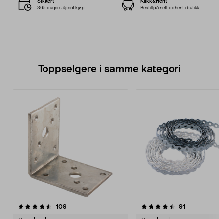
Sikkert
Klikk&Hent
365 dagers åpent kjøp
Bestill på nett og hent i butikk
Toppselgere i samme kategori
4.5 av 5 stjerner
anmeldelser
4.5 av 5 stjerner
anmeldelse
109
91