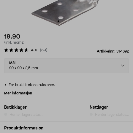
19,90
(inkl. moms)
4.6
(
89
)
Artikkelnr.:
31-1692
Select
Mål
variant
90 x 90 x 2,5 mm
For bruk i trekonstruksjoner.
Mer informasjon
Butikklager
Nettlager
Henter lagerstatus...
Henter lagerstatus...
Produktinformasjon