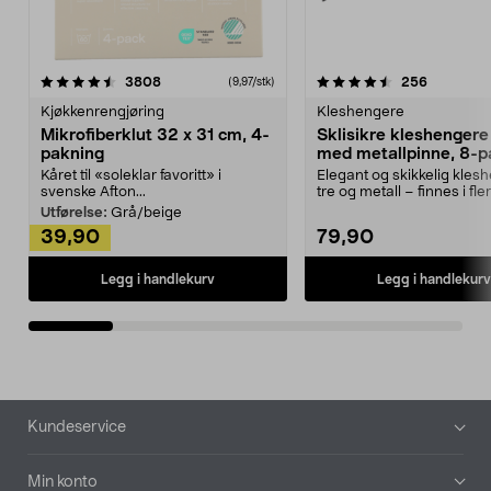
4.5av 5 stjerner
anmeldelser
4.5av 5 stjerner
anmeldels
3808
256
(9,97/stk)
Kjøkkenrengjøring
Kleshengere
Mikrofiberklut 32 x 31 cm, 4-
Sklisikre kleshengere 
pakning
med metallpinne, 8-p
Kåret til «soleklar favoritt» i
Elegant og skikkelig kles
svenske Afton...
tre og metall – finnes i fle
Kleshe...
Utførelse:
Grå/beige
39,90
79,90
Legg i handlekurv
Legg i handlekurv
Bunntekst
Kundeservice
Min konto