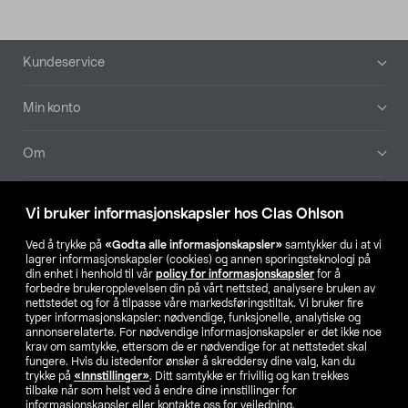
Bunntekst
Kundeservice
Min konto
Om
Aktuelt
Vi bruker informasjonskapsler hos Clas Ohlson
Våre selskaper
Ved å trykke på
«Godta alle informasjonskapsler»
samtykker du i at vi
lagrer informasjonskapsler (cookies) og annen sporingsteknologi på
din enhet i henhold til vår
policy for informasjonskapsler
for å
Finn din butikk
forbedre brukeropplevelsen din på vårt nettsted, analysere bruken av
nettstedet og for å tilpasse våre markedsføringstiltak. Vi bruker fire
typer informasjonskapsler: nødvendige, funksjonelle, analytiske og
annonserelaterte. For nødvendige informasjonskapsler er det ikke noe
SE
NO
FI
krav om samtykke, ettersom de er nødvendige for at nettstedet skal
fungere. Hvis du istedenfor ønsker å skreddersy dine valg, kan du
trykke på
«Innstillinger»
. Ditt samtykke er frivillig og kan trekkes
tilbake når som helst ved å endre dine innstillinger for
informasjonskapsler eller kontakte oss for veiledning.