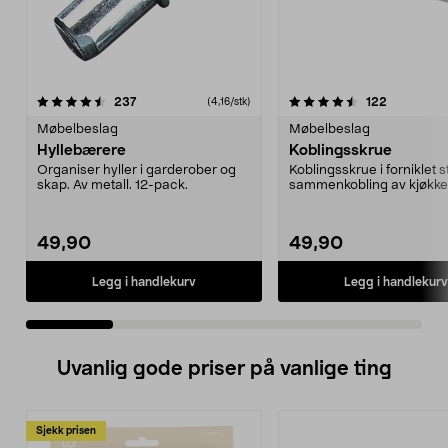
4.5 av 5 stjerner
anmeldelser
4.5 av 5 stjerner
anmeldels
237
122
(4,16/stk)
Møbelbeslag
Møbelbeslag
Hyllebærere
Koblingsskrue
Organiser hyller i garderober og
Koblingsskrue i forniklet s
skap. Av metall. 12-pack.
sammenkobling av kjøkke
garderobeskap ...
49,90
49,90
Legg i handlekurv
Legg i handlekurv
Uvanlig gode priser på vanlige ting
Sjekk prisen