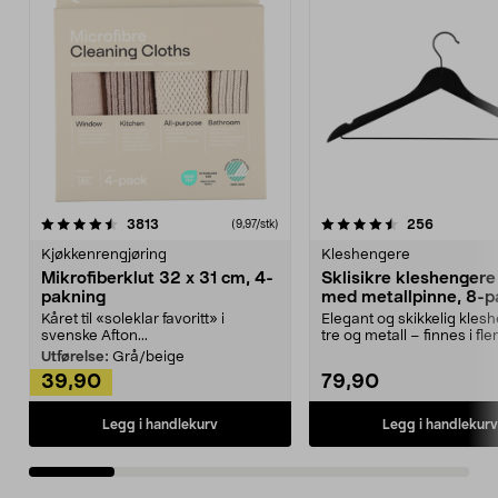
4.5av 5 stjerner
anmeldelser
4.5av 5 stjerner
anmeldels
3813
256
(9,97/stk)
Kjøkkenrengjøring
Kleshengere
Mikrofiberklut 32 x 31 cm, 4-
Sklisikre kleshengere 
pakning
med metallpinne, 8-p
Kåret til «soleklar favoritt» i
Elegant og skikkelig kles
svenske Afton...
tre og metall – finnes i fle
Kleshe...
Utførelse:
Grå/beige
39,90
79,90
Legg i handlekurv
Legg i handlekurv