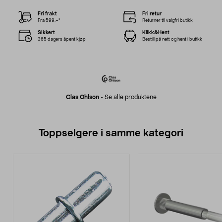
Fri frakt
Fri retur
Fra 599,–*
Returner til valgfri butikk
Sikkert
Klikk&Hent
365 dagers åpent kjøp
Bestill på nett og hent i butikk
Clas Ohlson
-
Se alle produktene
Toppselgere i samme kategori