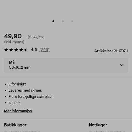
49,90
(12,47/stk)
(inkl. moms)
4.5
(
296
)
Artikkelnr.:
21-1797-1
Select
Mål
variant
50x16x2 mm
Elforsinket.
Leveres med skruer.
Flere forskjellige størrelser.
4-pack.
Mer informasjon
Butikklager
Nettlager