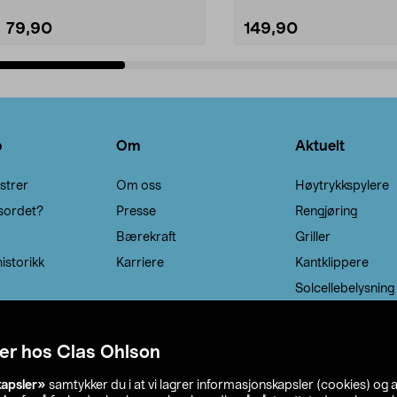
79,90
149,90
Legg i handlekurv
Legg i handlekurv
o
Om
Aktuelt
strer
Om oss
Høytrykkspylere
sordet?
Presse
Rengjøring
Bærekraft
Griller
istorikk
Karriere
Kantklippere
Solcellebelysning
er hos Clas Ohlson
kapsler»
samtykker du i at vi lagrer informasjonskapsler (cookies) og 