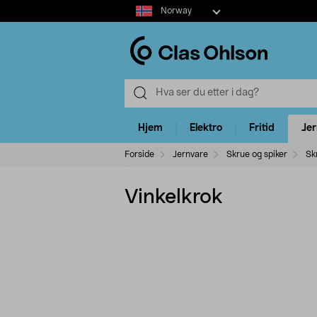
Select
Norway
market
Hjem
Elektro
Fritid
Je
Forside
Jernvare
Skrue og spiker
Sk
Vinkelkrok