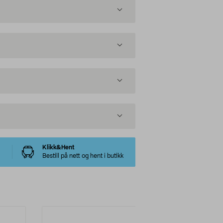
Klikk&Hent
Bestill på nett og hent i butikk