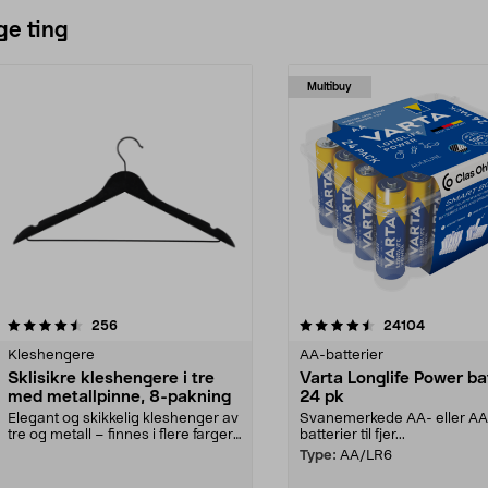
ge ting
Multibuy
4.5av 5 stjerner
anmeldelser
4.5av 5 stjerner
anmeldels
256
24104
Kleshengere
AA-batterier
Sklisikre kleshengere i tre
Varta Longlife Power ba
med metallpinne, 8-pakning
24 pk
Elegant og skikkelig kleshenger av
Svanemerkede AA- eller A
tre og metall – finnes i flere farger.
batterier til fjer...
Kleshe...
Type:
AA/LR6