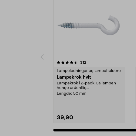
5 av 5 stjerner
4.5 av 5 stjerner
anmeldelser
312
Lampeledninger og lampeholdere
Lampekrok hvit
Lampekrok i 2-pack. La lampen
henge ordentlig...
Lengde:
50 mm
39,90