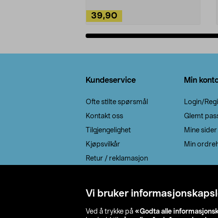
39,90
Legg i handlekurv
Bunntekst
Kundeservice
Min kont
Ofte stilte spørsmål
Login/Regi
Kontakt oss
Glemt pas
Tilgjengelighet
Mine sider
Kjøpsvilkår
Min ordreh
Retur / reklamasjon
EE-avfall
Cookie policy
Vi bruker informasjonskapsl
Leveringsalternativ
Ved å trykke på
«Godta alle informasjons