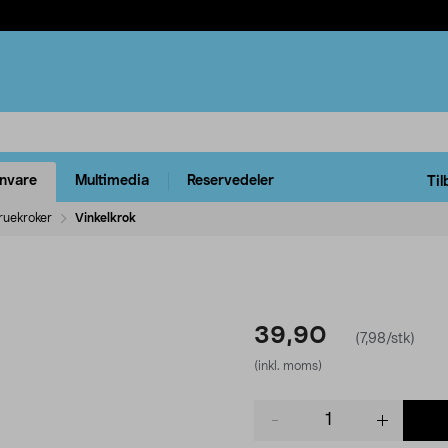
rnvare
Multimedia
Reservedeler
Til
ruekroker
Vinkelkrok
39,90
(7,98/stk)
(inkl. moms)
Product
quantity