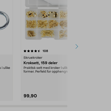
4.5 av 5 stjerner
anmeldelser
4.5
108
7
Skruekroker
Skruekroker
Kroksett, 159 deler
Trapeskrok
120 mm, 2-
 i ulike
Praktisk sett med kroker i ulike
former. Perfekt for opphengning
Krok for opph
av bilder m.m.
redskaper. Ik
eller lignende. 
99,90
99,90