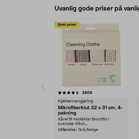
Uvanlig gode priser på vanli
Sjekk prisen
5av 5 stjerner
4.5av 5 stjerner
anmeldelser
3809
Kjøkkenrengjøring
Mikrofiberklut 32 x 31 cm, 4-
pakning
Kåret til «soleklar favoritt» i
svenske Afton...
Utførelse:
Grå/beige