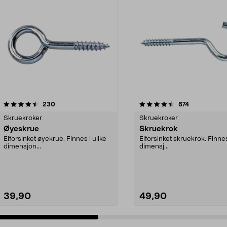
4.5 av 5 stjerner
anmeldelser
4.5 av 5 stjerner
anmeldelser
230
874
Skruekroker
Skruekroker
Øyeskrue
Skruekrok
Elforsinket øyekrue. Finnes i ulike
Elforsinket skruekrok. Finnes
dimensjon...
dimensj...
39,90
49,90