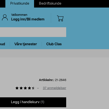
Privatkunde
Bedriftskunde
Velkommen
Logg inn/Bli medlem
bud
Våre tjenester
Club Clas
Artikkelnr.:
21-2646
37
anmeldelser
Legg i handlekurv
(1)