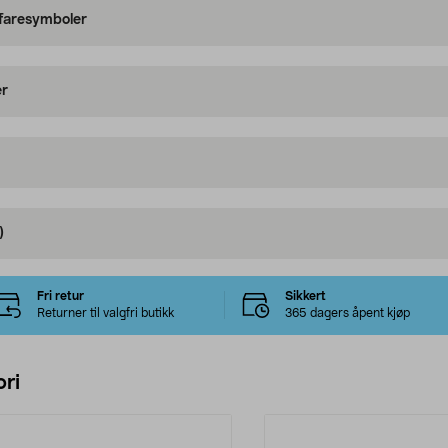
 faresymboler
er
)
Fri retur
Sikkert
Returner til valgfri butikk
365 dagers åpent kjøp
ri