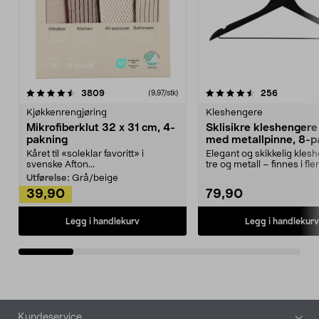
4.5av 5 stjerner
anmeldelser
4.5av 5 stjerner
anmeldels
3809
256
(9,97/stk)
Kjøkkenrengjøring
Kleshengere
Mikrofiberklut 32 x 31 cm, 4-
Sklisikre kleshengere 
pakning
med metallpinne, 8-p
Kåret til «soleklar favoritt» i
Elegant og skikkelig kles
svenske Afton...
tre og metall – finnes i fle
Kleshe...
Utførelse:
Grå/beige
39,90
79,90
Legg i handlekurv
Legg i handlekurv
Bunntekst
Kundeservice