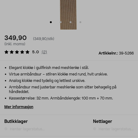
349,90
(349,90/stk)
(inkl. moms)
5.0
(
2
)
Artikkelnr.:
39-5266
Elegant klokke i gullfinish med meshlenke i stål.
Virtue armbåndsur – stilren klokke med rund, hvit urskive.
Analog klokke med tydelig og lettlest urskive.
Armbåndsur med justerbar meshlenke som sitter behagelig på
håndleddet.
Kassestørrelse: 32 mm. Armbåndslengde: 100 mm + 70 mm.
Mer informasjon
Butikklager
Nettlager
Henter lagerstatus...
Henter lagerstatus...