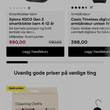
4.5 av 5 stjerner
anmeldelser
17
anmeldelser
0
0.0 av 5 stjerner
Smartklokker barn
Armbåndsur
Xplora XGO3 Gen 2
Casio Timeless digital
smartklokke barn 4-12 år
armbåndsur unisex W
1VQES
Se barnets posisjon og hold
Casio-klokke med retrod
kontakt via den i...
vanntett digitalur for båd
og dame. Lett a...
Utførelse:
Svart panter
990,00
398,00
1790,00
Legg i handlekurv
Legg i handlekurv
Uvanlig gode priser på vanlige ting
Sjekk prisen