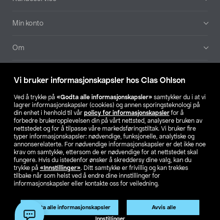
Min konto
Om
Aktuelt
Vi bruker informasjonskapsler hos Clas Ohlson
Våre selskaper
Ved å trykke på
«Godta alle informasjonskapsler»
samtykker du i at vi
lagrer informasjonskapsler (cookies) og annen sporingsteknologi på
din enhet i henhold til vår
policy for informasjonskapsler
for å
Finn din butikk
forbedre brukeropplevelsen din på vårt nettsted, analysere bruken av
nettstedet og for å tilpasse våre markedsføringstiltak. Vi bruker fire
typer informasjonskapsler: nødvendige, funksjonelle, analytiske og
annonserelaterte. For nødvendige informasjonskapsler er det ikke noe
SE
NO
FI
krav om samtykke, ettersom de er nødvendige for at nettstedet skal
fungere. Hvis du istedenfor ønsker å skreddersy dine valg, kan du
trykke på
«Innstillinger»
. Ditt samtykke er frivillig og kan trekkes
tilbake når som helst ved å endre dine innstillinger for
informasjonskapsler eller kontakte oss for veiledning.
Godta alle informasjonskapsler
Avvis alle
Privacy statement
Medlemsvilkår
Kjøpsvilkår
For bedrifter
Innstillinger