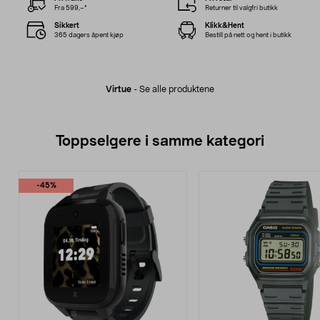
Fra 599,–*
Returner til valgfri butikk
Sikkert
Klikk&Hent
365 dagers åpent kjøp
Bestill på nett og hent i butikk
Virtue
-
Se alle produktene
Toppselgere i samme kategori
-45%