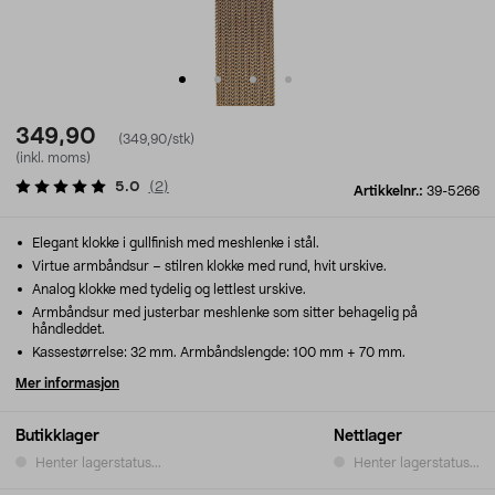
349,90
(349,90/stk)
(inkl. moms)
5.0
(
2
)
Artikkelnr.:
39-5266
Elegant klokke i gullfinish med meshlenke i stål.
Virtue armbåndsur – stilren klokke med rund, hvit urskive.
Analog klokke med tydelig og lettlest urskive.
Armbåndsur med justerbar meshlenke som sitter behagelig på
håndleddet.
Kassestørrelse: 32 mm. Armbåndslengde: 100 mm + 70 mm.
Mer informasjon
Butikklager
Nettlager
Henter lagerstatus...
Henter lagerstatus...