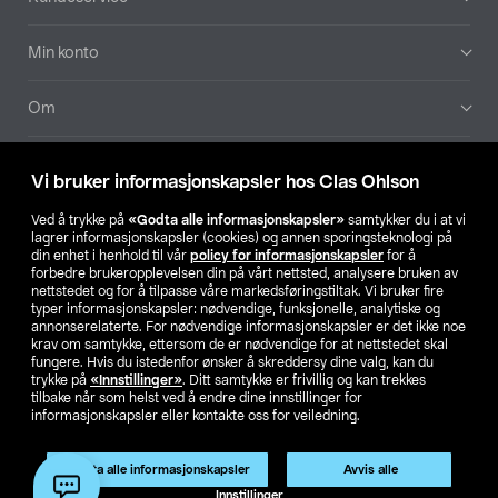
Min konto
Om
Aktuelt
Vi bruker informasjonskapsler hos Clas Ohlson
Våre selskaper
Ved å trykke på
«Godta alle informasjonskapsler»
samtykker du i at vi
lagrer informasjonskapsler (cookies) og annen sporingsteknologi på
din enhet i henhold til vår
policy for informasjonskapsler
for å
Finn din butikk
forbedre brukeropplevelsen din på vårt nettsted, analysere bruken av
nettstedet og for å tilpasse våre markedsføringstiltak. Vi bruker fire
typer informasjonskapsler: nødvendige, funksjonelle, analytiske og
annonserelaterte. For nødvendige informasjonskapsler er det ikke noe
SE
NO
FI
krav om samtykke, ettersom de er nødvendige for at nettstedet skal
fungere. Hvis du istedenfor ønsker å skreddersy dine valg, kan du
trykke på
«Innstillinger»
. Ditt samtykke er frivillig og kan trekkes
tilbake når som helst ved å endre dine innstillinger for
informasjonskapsler eller kontakte oss for veiledning.
Godta alle informasjonskapsler
Avvis alle
Privacy statement
Medlemsvilkår
Kjøpsvilkår
For bedrifter
Innstillinger