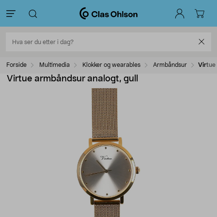
Forside
Multimedia
Klokker og wearables
Armbåndsur
Virtue
Virtue armbåndsur analogt, gull