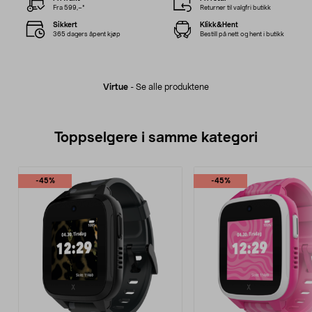
Fra 599,–*
Returner til valgfri butikk
Sikkert
Klikk&Hent
365 dagers åpent kjøp
Bestill på nett og hent i butikk
Virtue
-
Se alle produktene
Toppselgere i samme kategori
-45%
-45%