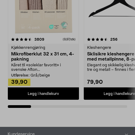
4.5av 5 stjerner
anmeldelser
4.5av 5 stjerner
anmeldels
3809
256
(9,97/stk)
Kjøkkenrengjøring
Kleshengere
Mikrofiberklut 32 x 31 cm, 4-
Sklisikre kleshengere 
pakning
med metallpinne, 8-p
Kåret til «soleklar favoritt» i
Elegant og skikkelig kles
svenske Afton...
tre og metall – finnes i fle
Kleshe...
Utførelse:
Grå/beige
39,90
79,90
Legg i handlekurv
Legg i handlekurv
Bunntekst
Kundeservice