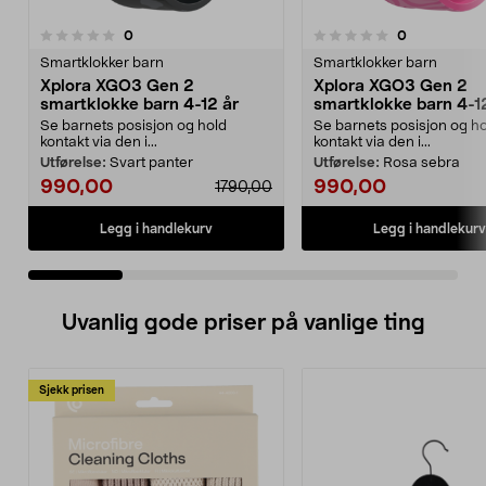
4.5 av 5 stjerner
anmeldelser
anmeldelser
0
0
0.0 av 5 stjerner
Smartklokker barn
Smartklokker barn
Xplora XGO3 Gen 2
Xplora XGO3 Gen 2
smartklokke barn 4-12 år
smartklokke barn 4-1
Se barnets posisjon og hold
Se barnets posisjon og h
kontakt via den i...
kontakt via den i...
Utførelse:
Svart panter
Utførelse:
Rosa sebra
990,00
990,00
1790,00
Legg i handlekurv
Legg i handlekurv
Uvanlig gode priser på vanlige ting
Sjekk prisen