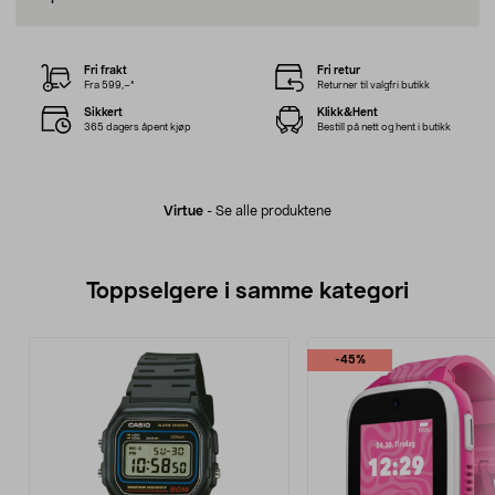
Fri frakt
Fri retur
Fra 599,–*
Returner til valgfri butikk
Sikkert
Klikk&Hent
365 dagers åpent kjøp
Bestill på nett og hent i butikk
Virtue
-
Se alle produktene
Toppselgere i samme kategori
-45%