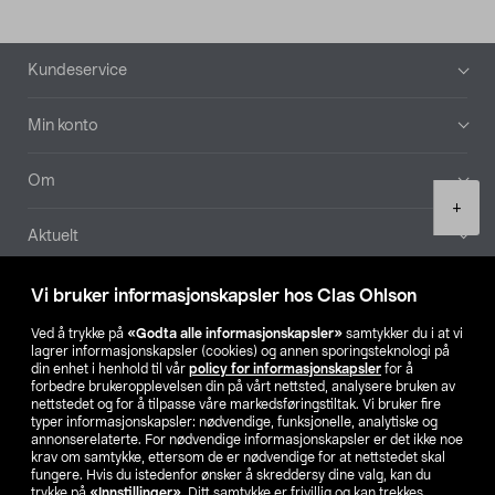
Bunntekst
Kundeservice
Min konto
Om
Product
+
quantity
Aktuelt
Våre selskaper
Vi bruker informasjonskapsler hos Clas Ohlson
Ved å trykke på
«Godta alle informasjonskapsler»
samtykker du i at vi
Finn din butikk
lagrer informasjonskapsler (cookies) og annen sporingsteknologi på
din enhet i henhold til vår
policy for informasjonskapsler
for å
forbedre brukeropplevelsen din på vårt nettsted, analysere bruken av
SE
NO
FI
nettstedet og for å tilpasse våre markedsføringstiltak. Vi bruker fire
typer informasjonskapsler: nødvendige, funksjonelle, analytiske og
annonserelaterte. For nødvendige informasjonskapsler er det ikke noe
krav om samtykke, ettersom de er nødvendige for at nettstedet skal
fungere. Hvis du istedenfor ønsker å skreddersy dine valg, kan du
trykke på
«Innstillinger»
. Ditt samtykke er frivillig og kan trekkes