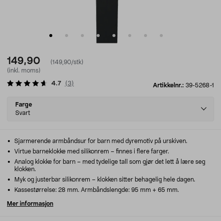
149,90
(149,90/stk)
(inkl. moms)
4.7
(
3
)
Artikkelnr.:
39-5268-1
Select
Farge
variant
Svart
Sjarmerende armbåndsur for barn med dyremotiv på urskiven.
Virtue barneklokke med silikonrem – finnes i flere farger.
Analog klokke for barn – med tydelige tall som gjør det lett å lære seg
klokken.
Myk og justerbar silikonrem – klokken sitter behagelig hele dagen.
Kassestørrelse: 28 mm. Armbåndslengde: 95 mm + 65 mm.
Mer informasjon