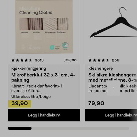
4.5av 5 stjerner
anmeldelser
4.5av 5 stjerner
anmeldels
3813
256
(9,97/stk)
Kjøkkenrengjøring
Kleshengere
Mikrofiberklut 32 x 31 cm, 4-
Sklisikre kleshengere 
pakning
med metallpinne, 8-p
Kåret til «soleklar favoritt» i
Elegant og skikkelig kles
-
svenske Afton...
tre og metall – finnes i fle
Kleshe...
Utførelse:
Grå/beige
39,90
79,90
Legg i handlekurv
Legg i handlekurv