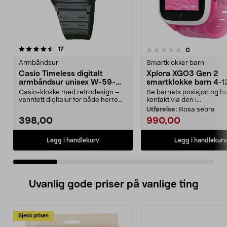
anmeldelser
17
anmeldelser
0
0.0 av 5 stjerner
0.0 av 5 stjerner
Armbåndsur
Smartklokker barn
Casio Timeless digitalt
Xplora XGO3 Gen 2
armbåndsur unisex W-59-
smartklokke barn 4-1
1VQES
Casio-klokke med retrodesign –
Se barnets posisjon og h
vanntett digitalur for både herre
kontakt via den i...
og dame. Lett a...
Utførelse:
Rosa sebra
398,00
990,00
Legg i handlekurv
Legg i handlekurv
Uvanlig gode priser på vanlige ting
Sjekk prisen