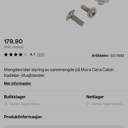
179,90
(inkl. moms)
4.1
(
20
)
Artikkelnr.:
50-7493
Mengdevrider styring av vannmengde på Mora Cera Cabin
badekar-/dusjblander.
Mer informasjon
Butikklager
Nettlager
Henter lagerstatus...
Henter lagerstatus...
Produktinformasjon