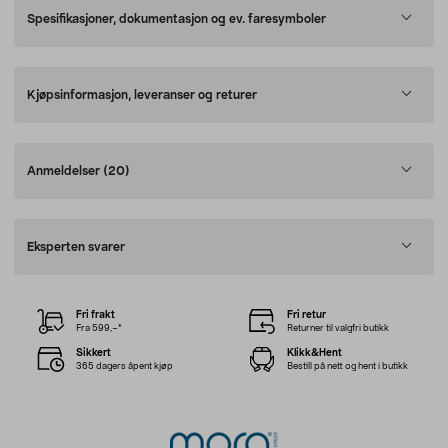
Spesifikasjoner, dokumentasjon og ev. faresymboler
Kjøpsinformasjon, leveranser og returer
Anmeldelser
(20)
Eksperten svarer
Fri frakt
Fri retur
Fra 599,–*
Returner til valgfri butikk
Sikkert
Klikk&Hent
365 dagers åpent kjøp
Bestill på nett og hent i butikk