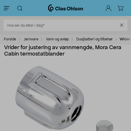
Forside
Jernvare
Vann og avløp
Dusjbatteri og tilbehør
Vrider
Vrider for justering av vannmengde, Mora Cera
Cabin termostatblander