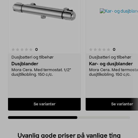
anmeldelser
anmeldelser
0
0
0.0 av 5 stjerner
0.0 av 5 stjerner
Dusjbatteri og tilbehør
Dusjbatteri og tilbehør
Dusjblander
Kar- og dusjblander
Mora Cera. Med termostat. 1/2"
Mora Cera. Med termostat
dusjtilkobling. 150 c/c.
dusjtilkobling. 150 c/c.
Se varianter
Se varianter
Uvanlig gode priser på vanlige ting