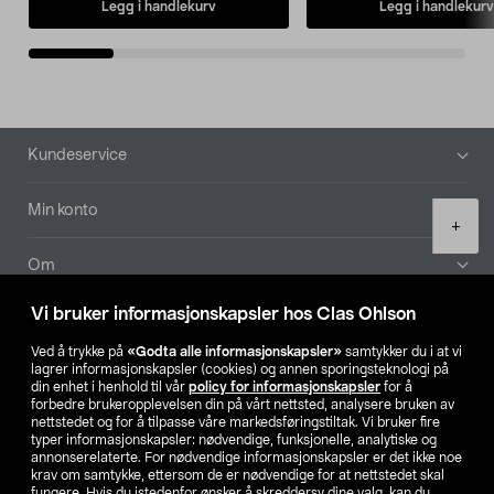
Legg i handlekurv
Legg i handlekurv
Bunntekst
Kundeservice
Min konto
Product
+
quantity
Om
Vi bruker informasjonskapsler hos Clas Ohlson
Aktuelt
Ved å trykke på
«Godta alle informasjonskapsler»
samtykker du i at vi
lagrer informasjonskapsler (cookies) og annen sporingsteknologi på
Våre selskaper
din enhet i henhold til vår
policy for informasjonskapsler
for å
forbedre brukeropplevelsen din på vårt nettsted, analysere bruken av
nettstedet og for å tilpasse våre markedsføringstiltak. Vi bruker fire
Finn din butikk
typer informasjonskapsler: nødvendige, funksjonelle, analytiske og
annonserelaterte. For nødvendige informasjonskapsler er det ikke noe
krav om samtykke, ettersom de er nødvendige for at nettstedet skal
SE
NO
FI
fungere. Hvis du istedenfor ønsker å skreddersy dine valg, kan du