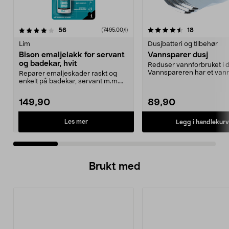
4.5 av 5 stjerner
anmeldelser
4.5 av 5 stjerner
anmeldelse
56
18
(7495,00/l)
Lim
Dusjbatteri og tilbehør
Bison emaljelakk for servant
Vannsparer dusj
og badekar, hvit
Reduser vannforbruket i d
Vannspareren har et van
Reparer emaljeskader raskt og
på kun 10 liter ...
enkelt på badekar, servant m.m.
Bison emaljefiks –...
149,90
89,90
Les mer
Legg i handlekurv
Brukt med