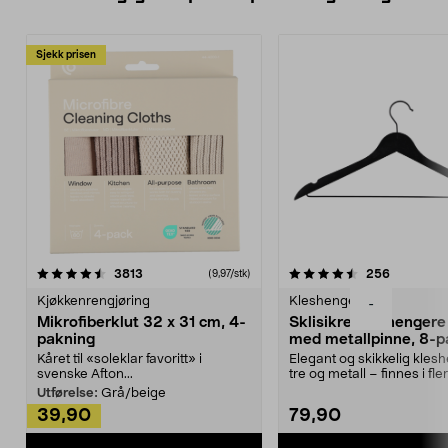
Sjekk prisen
4.5av 5 stjerner
anmeldelser
4.5av 5 stjerner
anmeldels
3813
256
(9,97/stk)
Kjøkkenrengjøring
Kleshengere
-
Mikrofiberklut 32 x 31 cm, 4-
Sklisikre kleshengere 
pakning
med metallpinne, 8-p
Kåret til «soleklar favoritt» i
Elegant og skikkelig kles
svenske Afton...
tre og metall – finnes i fle
Kleshe...
Utførelse:
Grå/beige
39,90
79,90