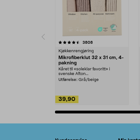
5av 5 stjerner
4.5av 5 stjerner
anmeldelser
3808
Kjøkkenrengjøring
Mikrofiberklut 32 x 31 cm, 4-
pakning
Kåret til «soleklar favoritt» i
svenske Afton...
Utførelse:
Grå/beige
39,90
Legg i handlekurv
Bunntekst