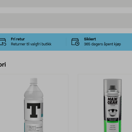
Fri retur
Sikkert
Returner til valgfri butikk
365 dagers åpent kjøp
ri