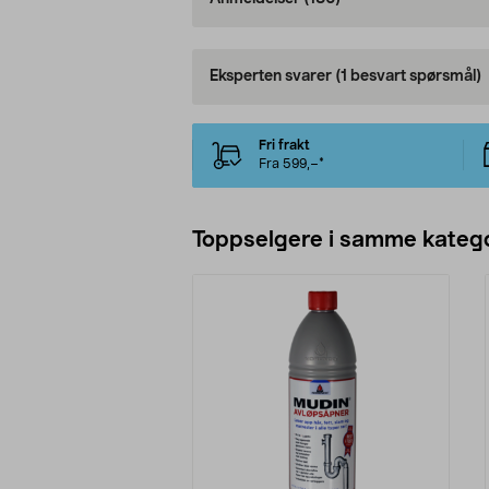
Eksperten svarer
(1 besvart spørsmål)
Fri frakt
Fra 599,–*
Toppselgere i samme katego