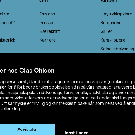
o
Om
Aktuelt
strer
Om oss
Høytrykkspylere
sordet?
Presse
Rengjøring
Bærekraft
Griller
istorikk
Karriere
Kantklippere
Solcellebelysning
er hos Clas Ohlson
kapsler»
samtykker du i at vi lagrer informasjonskapsler (cookies) og 
sler
for å forbedre brukeropplevelsen din på vårt nettsted, analysere b
 informasjonskapsler: nødvendige, funksjonelle, analytiske og annonse
om samtykke, ettersom de er nødvendige for at nettstedet skal fungere
. Ditt samtykke er frivillig og kan trekkes tilbake når som helst ved å endr
veiledning.
lson
Privacy statement
Medlemsvilkår
Kjøpsvilkår
F
Endre til priser ekskl. moms
Avvis alle
Innstillinger