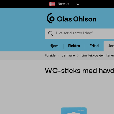
Select
Norway
market
Hjem
Elektro
Fritid
Je
Forside
Jernvare
Lim, teip og kjemikalie
WC-sticks med havd