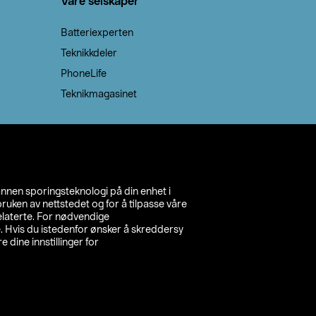
Våre selskaper
Batteriexperten
Teknikkdeler
PhoneLife
Teknikmagasinet
annen sporingsteknologi på din enhet i
ruken av nettstedet og for å tilpasse våre
relaterte. For nødvendige
. Hvis du istedenfor ønsker å skreddersy
e dine innstillinger for
inn din butikk