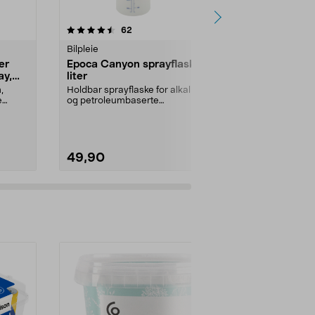
4.5 av 5 stjerner
anmeldelser
4.5
62
3
Bilpleie
Rengjøringskj
er
Epoca Canyon sprayflaske, 1
Kemetyl røds
ay,
liter
rengjøring
,
Holdbar sprayflaske for alkaliske
Tilbehør til s
e
og petroleumbaserte
T-röd: brensel
bilpleieprodukter. Epoca C...
frostbeskyttels
49,90
79,90