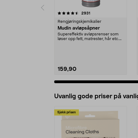
5 av 5 stjerner
4.5 av 5 stjerner
anmeldelser
2931
Rengjøringskjemikalier
Mudin avløpsåpner
Supereffektiv avløpsrenser som
løser opp fett, matrester, hår etc.
Mudin avløpså...
159,90
Uvanlig gode priser på vanli
Sjekk prisen