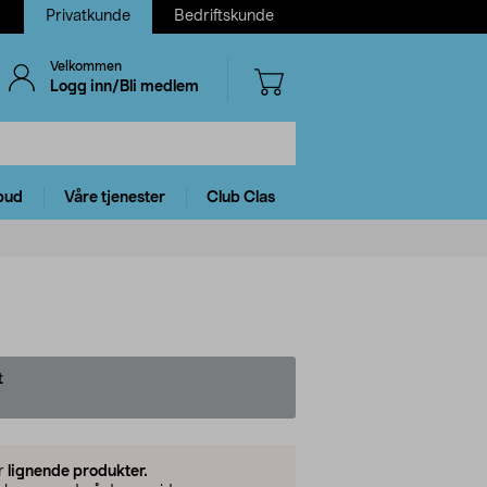
Privatkunde
Bedriftskunde
Velkommen
Logg inn/Bli medlem
bud
Våre tjenester
Club Clas
t
er
lignende produkter.