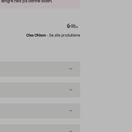
 lengre ned på denne siden.
Clas Ohlson
-
Se alle produktene