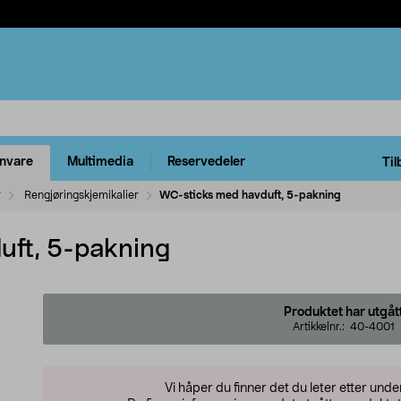
rnvare
Multimedia
Reservedeler
Til
r
Rengjøringskjemikalier
WC-sticks med havduft, 5-pakning
uft, 5-pakning
Produktet har utgåt
Artikkelnr.:
40-4001
Vi håper du finner det du leter etter und