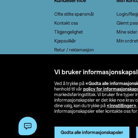
Kundeservice
Min kont
Ofte stilte spørsmål
Login/Regi
Kontakt oss
Glemt pas
Tilgjengelighet
Mine sider
Kjøpsvilkår
Min ordreh
Retur / reklamasjon
EE-avfall
Cookie policy
Vi bruker informasjonskapsl
Leveringsalternativ
Ved å trykke på
«Godta alle informasjons
henhold til vår
policy for informasjonskap
markedsføringstiltak. Vi bruker fire typer
informasjonskapsler er det ikke noe krav 
dine valg, kan du trykke på
«Innstillinger»
informasjonskapsler eller kontakte oss for 
© 2026 Clas Oh
Godta alle informasjonskapsler