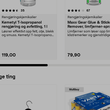
3.5 av 5 stjerner
anmeldelser
4.5 av 5 stjerner
anmeldelser
35
67
Rengjøringskjemikalier
Rengjøringskjemikalier
Kemetyl T-Isopropanol
Maxx Gear Glue & Stick
rengjøring og avfetting, 1 l
Remover, limfjerner-spr
200 ml
Løsner effektivt opp fett, olje, blekk
Limfjerner som løser opp lim
og smuss. Kemetyl T-Isopropanol
klistremerker og gjenstridig
– dunster...
flekker. Maxx Gear l...
119,00
79,90
ge ting
Multibuy