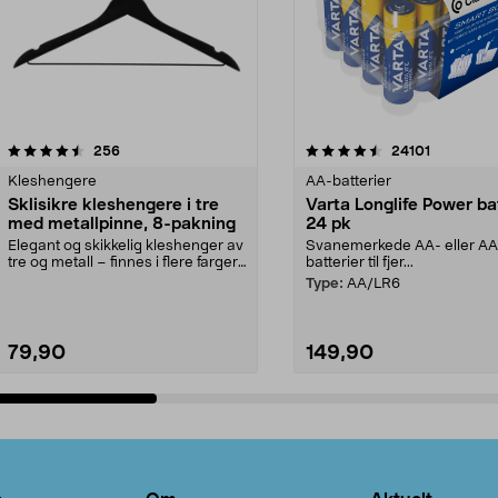
4.5av 5 stjerner
anmeldelser
4.5av 5 stjerner
anmeldels
256
24101
Kleshengere
AA-batterier
Sklisikre kleshengere i tre
Varta Longlife Power ba
med metallpinne, 8-pakning
24 pk
Elegant og skikkelig kleshenger av
Svanemerkede AA- eller A
tre og metall – finnes i flere farger.
batterier til fjer...
Kleshe...
Type:
AA/LR6
79,90
149,90
Legg i handlekurv
Legg i handlekurv