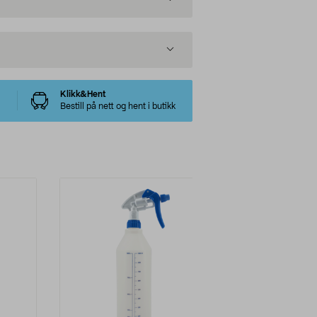
Klikk&Hent
Bestill på nett og hent i butikk