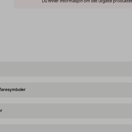
Du finner informasjon om det utgåtte produktet
 faresymboler
er