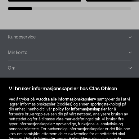
Bunntekst
Kundeservice
Min konto
Om
Aktuelt
Vi bruker informasjonskapsler hos Clas Ohlson
Våre selskaper
Ved å trykke på
«Godta alle informasjonskapsler»
samtykker du i at vi
lagrer informasjonskapsler (cookies) og annen sporingsteknologi på
din enhet i henhold til vår
policy for informasjonskapsler
for å
Finn din butikk
forbedre brukeropplevelsen din på vårt nettsted, analysere bruken av
nettstedet og for å tilpasse våre markedsføringstiltak. Vi bruker fire
typer informasjonskapsler: nødvendige, funksjonelle, analytiske og
annonserelaterte. For nødvendige informasjonskapsler er det ikke noe
SE
NO
FI
krav om samtykke, ettersom de er nødvendige for at nettstedet skal