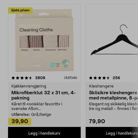
Sjekk prisen
4.5av 5 stjerner
anmeldelser
4.5av 5 stjerner
anmeldels
3808
256
(9,97/stk)
Kjøkkenrengjøring
Kleshengere
Mikrofiberklut 32 x 31 cm, 4-
Sklisikre kleshengere 
pakning
med metallpinne, 8-p
Kåret til «soleklar favoritt» i
Elegant og skikkelig kles
svenske Afton...
tre og metall – finnes i fle
Kleshe...
Utførelse:
Grå/beige
39,90
79,90
Legg i handlekurv
Legg i handlekurv