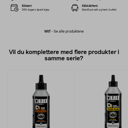
Sikkert
Klikk&Hent
365 dagers åpent kjøp
Bestill på nett og hent i butikk
Wtf
-
Se alle produktene
Vil du komplettere med flere produkter i
samme serie?