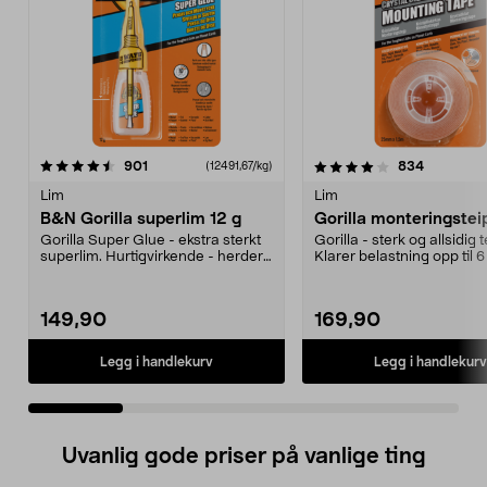
4.0 av 5 stjerner
anmeldelser
4.5 av 5 stjerner
anmeldels
901
834
(12491,67/kg)
Lim
Lim
B&N Gorilla superlim 12 g
Gorilla monteringstei
Gorilla Super Glue - ekstra sterkt
Gorilla - sterk og allsidig t
superlim. Hurtigvirkende - herder
Klarer belastning opp til 
på 10-45 se...
vedheft og...
149,90
169,90
Legg i handlekurv
Legg i handlekurv
Uvanlig gode priser på vanlige ting