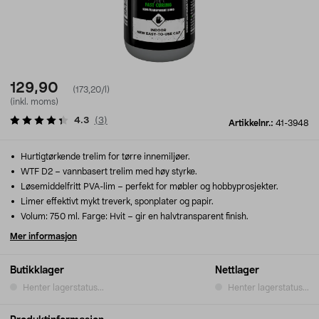
129,90
(173,20/l)
(inkl. moms)
4.3
(
3
)
Artikkelnr.:
41-3948
Hurtigtørkende trelim for tørre innemiljøer.
WTF D2 – vannbasert trelim med høy styrke.
Løsemiddelfritt PVA-lim – perfekt for møbler og hobbyprosjekter.
Limer effektivt mykt treverk, sponplater og papir.
Volum: 750 ml. Farge: Hvit – gir en halvtransparent finish.
Mer informasjon
Butikklager
Nettlager
Henter lagerstatus...
Henter lagerstatus...