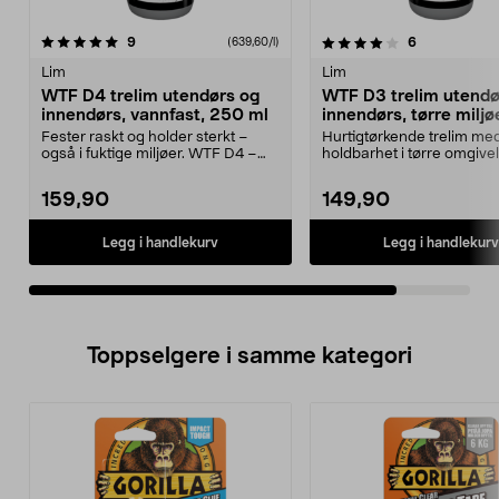
4.0av 5 stjerner
anmeldelser
anmeldelser
9
6
(639,60/l)
Lim
Lim
WTF D4 trelim utendørs og
WTF D3 trelim utendø
innendørs, vannfast, 250 ml
innendørs, tørre miljø
ml
Fester raskt og holder sterkt –
Hurtigtørkende trelim med
også i fuktige miljøer. WTF D4 –
holdbarhet i tørre omgive
supersterkt, hu...
D3 – vannbest...
159,90
149,90
Legg i handlekurv
Legg i handlekurv
Toppselgere i samme kategori