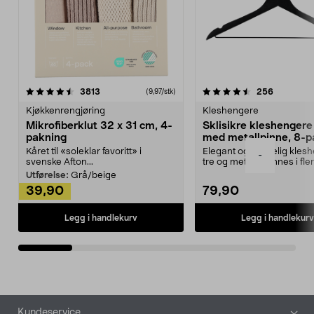
4.5av 5 stjerner
anmeldelser
4.5av 5 stjerner
anmeldels
3813
256
(9,97/stk)
Kjøkkenrengjøring
Kleshengere
Mikrofiberklut 32 x 31 cm, 4-
Sklisikre kleshengere 
pakning
med metallpinne, 8-p
Kåret til «soleklar favoritt» i
Elegant og skikkelig kles
-
svenske Afton...
tre og metall – finnes i fle
Kleshe...
Utførelse:
Grå/beige
39,90
79,90
Legg i handlekurv
Legg i handlekurv
Bunntekst
Kundeservice