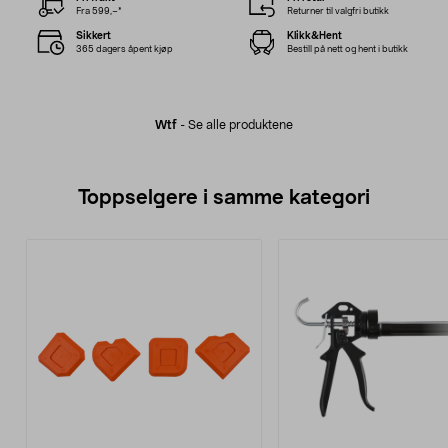
Fra 599,–*
Returner til valgfri butikk
Sikkert
Klikk&Hent
365 dagers åpent kjøp
Bestill på nett og hent i butikk
Wtf
-
Se alle produktene
Toppselgere i samme kategori