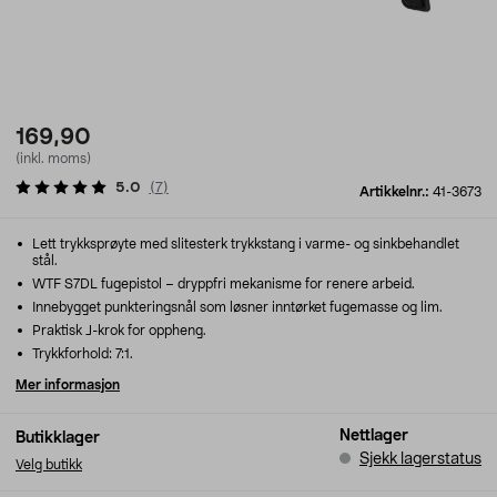
169,90
(inkl. moms)
5.0
(
7
)
Artikkelnr.:
41-3673
Lett trykksprøyte med slitesterk trykkstang i varme- og sinkbehandlet
stål.
WTF S7DL fugepistol – dryppfri mekanisme for renere arbeid.
Innebygget punkteringsnål som løsner inntørket fugemasse og lim.
Praktisk J-krok for oppheng.
Trykkforhold: 7:1.
Mer informasjon
Nettlager
Butikklager
Sjekk lagerstatus
Velg butikk