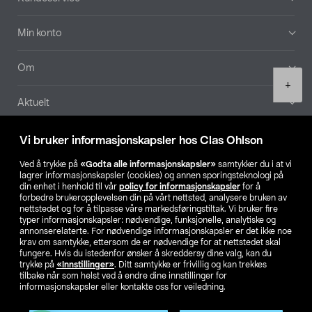
Min konto
Om
Product
+
quantity
Aktuelt
Våre selskaper
Vi bruker informasjonskapsler hos Clas Ohlson
Ved å trykke på
«Godta alle informasjonskapsler»
samtykker du i at vi
Finn din butikk
lagrer informasjonskapsler (cookies) og annen sporingsteknologi på
din enhet i henhold til vår
policy for informasjonskapsler
for å
forbedre brukeropplevelsen din på vårt nettsted, analysere bruken av
SE
NO
FI
nettstedet og for å tilpasse våre markedsføringstiltak. Vi bruker fire
typer informasjonskapsler: nødvendige, funksjonelle, analytiske og
annonserelaterte. For nødvendige informasjonskapsler er det ikke noe
krav om samtykke, ettersom de er nødvendige for at nettstedet skal
fungere. Hvis du istedenfor ønsker å skreddersy dine valg, kan du
trykke på
«Innstillinger»
. Ditt samtykke er frivillig og kan trekkes
tilbake når som helst ved å endre dine innstillinger for
informasjonskapsler eller kontakte oss for veiledning.
Privacy statement
Medlemsvilkår
Kjøpsvilkår
For bedrifter