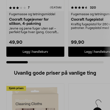
4.5 av 5 stjerner
anmeldelser
4.5 av 5 stjerner
anmeldel
7
320
(12,47/stk)
Fugemasse og tetningsmiddel
Fugemasse og tetningsm
Cocraft fugejevner for
Cocraft fugepistol
silikon, 4-pakning
Kraftig fugepistol for 280
patroner. Fugepistol med 
Jevne og pene fuger uten søl –
mating – for enk...
perfekt fuge hver gang. Cocraft
fugeutjevner for ...
49,90
99,90
Legg i handlekurv
Legg i handlekurv
Uvanlig gode priser på vanlige ting
Sjekk prisen