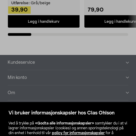
Kleshe...
Utførelse:
Grå/beige
39,90
79,90
Legg i handlekurv
Legg i handlekurv
Bunntekst
Kundeservice
Min konto
Om
Aktuelt
Vi bruker informasjonskapsler hos Clas Ohlson
Våre selskaper
Ved å trykke på
«Godta alle informasjonskapsler»
samtykker du i at vi
lagrer informasjonskapsler (cookies) og annen sporingsteknologi på
din enhet i henhold til vår
policy for informasjonskapsler
for å