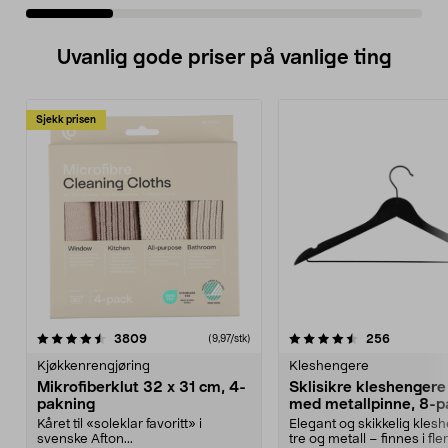
Uvanlig gode priser på vanlige ting
Sjekk prisen
4.5av 5 stjerner
anmeldelser
4.5av 5 stjerner
anmeldels
3809
256
(9,97/stk)
Kjøkkenrengjøring
Kleshengere
Mikrofiberklut 32 x 31 cm, 4-
Sklisikre kleshengere 
pakning
med metallpinne, 8-p
Kåret til «soleklar favoritt» i
Elegant og skikkelig kles
svenske Afton...
tre og metall – finnes i fle