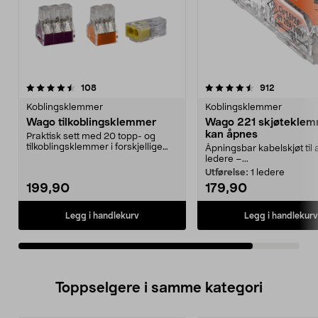
4.5av 5 stjerner
anmeldelser
anmeldels
108
912
Koblingsklemmer
Koblingsklemmer
Wago tilkoblingsklemmer
Wago 221 skjøtekle
kan åpnes
Praktisk sett med 20 topp- og
tilkoblingsklemmer i forskjellige
Åpningsbar kabelskjøt til a
størrelser.
ledere –...
Utførelse:
1 ledere
199,90
179,90
Legg i handlekurv
Legg i handlekurv
Toppselgere i samme kategori