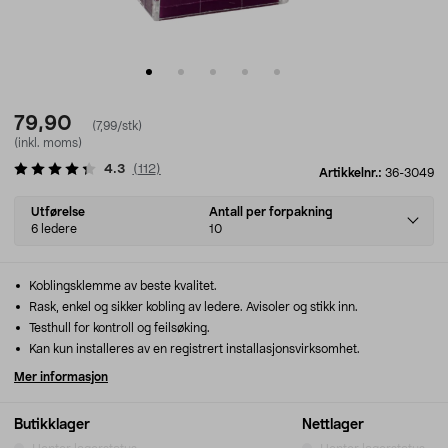
79,90
(7,99/stk)
(inkl. moms)
4.3
(
112
)
Artikkelnr.:
36-3049
Select
Utførelse
Antall per forpakning
variant
6 ledere
10
Koblingsklemme av beste kvalitet.
Rask, enkel og sikker kobling av ledere. Avisoler og stikk inn.
Testhull for kontroll og feilsøking.
Kan kun installeres av en registrert installasjonsvirksomhet.
Mer informasjon
Butikklager
Nettlager