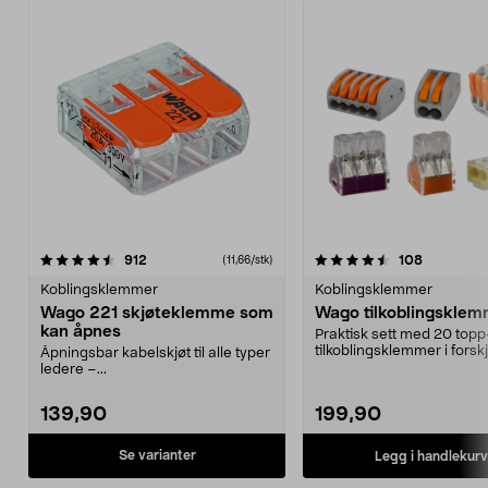
4.5 av 5 stjerner
anmeldelser
4.5 av 5 stjerner
anmeldels
912
108
(11,66/stk)
Koblingsklemmer
Koblingsklemmer
Wago 221 skjøteklemme som
Wago tilkoblingskle
kan åpnes
Praktisk sett med 20 topp
tilkoblingsklemmer i forskj
Åpningsbar kabelskjøt til alle typer
størrelser.
ledere –...
139,90
199,90
Se varianter
Legg i handlekurv