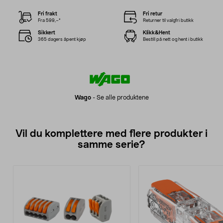
Fri frakt
Fri retur
Fra 599,–*
Returner til valgfri butikk
Sikkert
Klikk&Hent
365 dagers åpent kjøp
Bestill på nett og hent i butikk
Wago
-
Se alle produktene
Vil du komplettere med flere produkter i
samme serie?