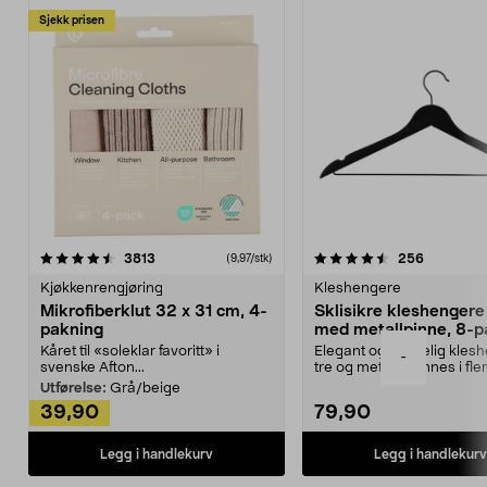
Sjekk prisen
4.5av 5 stjerner
anmeldelser
4.5av 5 stjerner
anmeldels
3813
256
(9,97/stk)
Kjøkkenrengjøring
Kleshengere
Mikrofiberklut 32 x 31 cm, 4-
Sklisikre kleshengere 
pakning
med metallpinne, 8-p
Kåret til «soleklar favoritt» i
Elegant og skikkelig kles
-
svenske Afton...
tre og metall – finnes i fle
Kleshe...
Utførelse:
Grå/beige
39,90
79,90
Legg i handlekurv
Legg i handlekurv