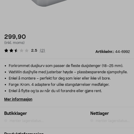
299,90
(inkl. moms)
2.5
(
2
)
Artikkelnr.:
44-6992
Forkrommet dusjkurv som passer de fleste dusjstenger (18–25 mm).
WatWin dusjhylle med justerbar høyde – plassbesparende sjampohylle.
Enkel å montere – perfekt for deg som leier eller ikke vil bore.
Farge: Krom. 4 adaptere for ulike stangstørrelser medfølger.
Enkel å flytte og ta av når du vil forandre eller gjøre rent.
Mer informasjon
Butikklager
Nettlager
Henter lagerstatus...
Henter lagerstatus...