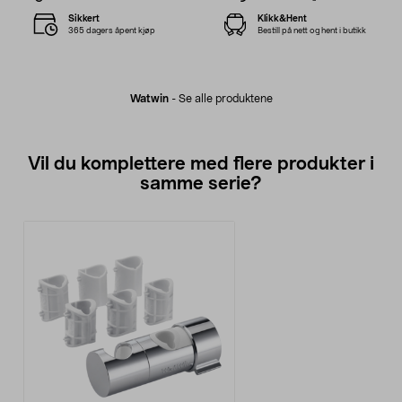
Sikkert
Klikk&Hent
365 dagers åpent kjøp
Bestill på nett og hent i butikk
Watwin
-
Se alle produktene
Vil du komplettere med flere produkter i
samme serie?