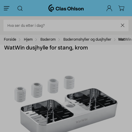
Forside
Hjem
Baderom
Baderomshyller og dusjhyller
WatWin 
WatWin dusjhylle for stang, krom