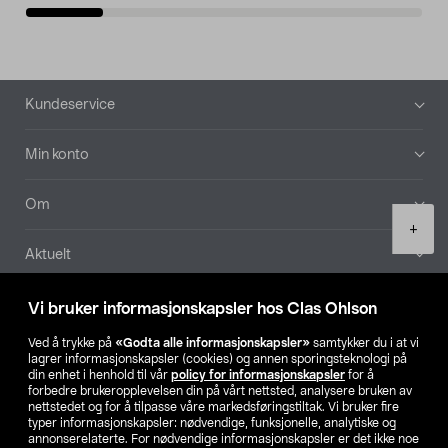
Bunntekst
Kundeservice
Min konto
Om
Product
+
quantity
Aktuelt
Våre selskaper
Vi bruker informasjonskapsler hos Clas Ohlson
Ved å trykke på
«Godta alle informasjonskapsler»
samtykker du i at vi
Finn din butikk
lagrer informasjonskapsler (cookies) og annen sporingsteknologi på
din enhet i henhold til vår
policy for informasjonskapsler
for å
forbedre brukeropplevelsen din på vårt nettsted, analysere bruken av
SE
NO
FI
nettstedet og for å tilpasse våre markedsføringstiltak. Vi bruker fire
typer informasjonskapsler: nødvendige, funksjonelle, analytiske og
annonserelaterte. For nødvendige informasjonskapsler er det ikke noe