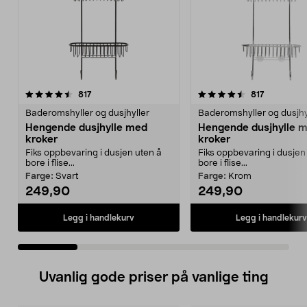
4.5 av 5 stjerner
anmeldelser
4.0 av 5 stjerner
anmeldels
817
817
Baderomshyller og dusjhyller
Baderomshyller og dusjhy
Hengende dusjhylle med
Hengende dusjhylle 
kroker
kroker
Fiks oppbevaring i dusjen uten å
Fiks oppbevaring i dusjen
bore i flise...
bore i flise...
Farge:
Svart
Farge:
Krom
249,90
249,90
Legg i handlekurv
Legg i handlekurv
Uvanlig gode priser på vanlige ting