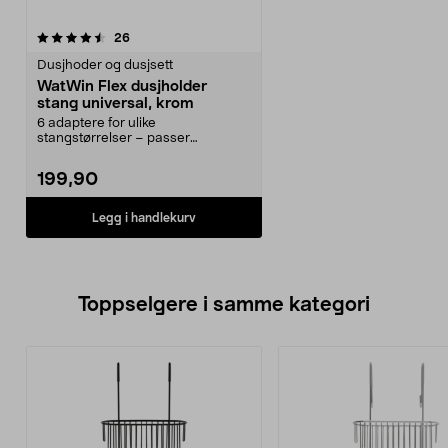
anmeldelser
26
Dusjhoder og dusjsett
WatWin Flex dusjholder
stang universal, krom
6 adaptere for ulike
stangstørrelser – passer
dusjstang med diameter 18–25
mm. W...
199,90
Legg i handlekurv
Toppselgere i samme kategori