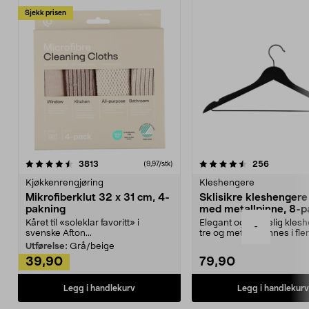
Sjekk prisen
4.5av 5 stjerner
anmeldelser
4.5av 5 stjerner
anmeldels
3813
256
(9,97/stk)
Kjøkkenrengjøring
Kleshengere
Mikrofiberklut 32 x 31 cm, 4-
Sklisikre kleshengere 
pakning
med metallpinne, 8-p
Kåret til «soleklar favoritt» i
Elegant og skikkelig kles
-
svenske Afton...
tre og metall – finnes i fle
Kleshe...
Utførelse:
Grå/beige
39,90
79,90
Legg i handlekurv
Legg i handlekurv