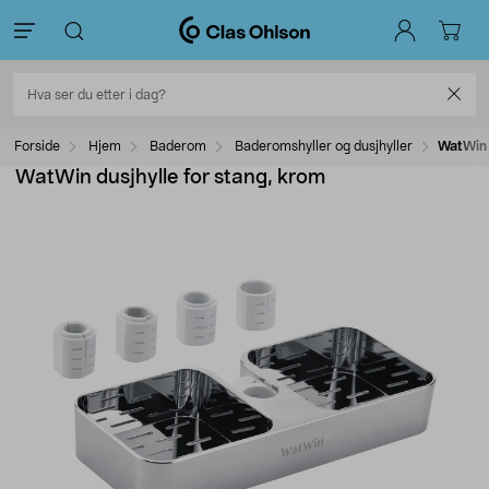
Forside
Hjem
Baderom
Baderomshyller og dusjhyller
WatWin 
WatWin dusjhylle for stang, krom