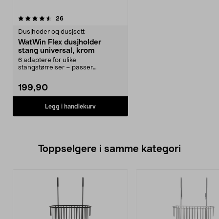
anmeldelser
26
Dusjhoder og dusjsett
WatWin Flex dusjholder
stang universal, krom
6 adaptere for ulike
stangstørrelser – passer
dusjstang med diameter 18–25
mm. W...
199,90
Legg i handlekurv
Toppselgere i samme kategori