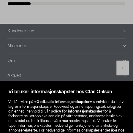
Bunntekst
Kundeservice
Min konto
Om
Product
+
quantity
Aktuelt
Våre selskaper
Vi bruker informasjonskapsler hos Clas Ohlson
Ved å trykke på
«Godta alle informasjonskapsler»
samtykker du i at vi
Finn din butikk
lagrer informasjonskapsler (cookies) og annen sporingsteknologi på
din enhet i henhold til vår
policy for informasjonskapsler
for å
forbedre brukeropplevelsen din på vårt nettsted, analysere bruken av
SE
NO
FI
nettstedet og for å tilpasse våre markedsføringstiltak. Vi bruker fire
typer informasjonskapsler: nødvendige, funksjonelle, analytiske og
annonserelaterte. For nødvendige informasjonskapsler er det ikke noe