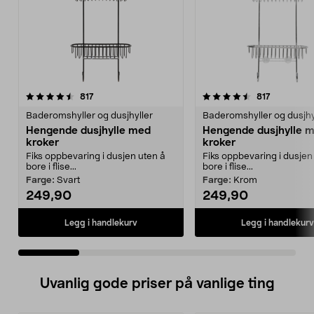
4.5 av 5 stjerner
anmeldelser
4.0 av 5 stjerner
anmeldels
817
817
Baderomshyller og dusjhyller
Baderomshyller og dusjhy
Hengende dusjhylle med
Hengende dusjhylle 
kroker
kroker
Fiks oppbevaring i dusjen uten å
Fiks oppbevaring i dusjen
bore i flise...
bore i flise...
Farge:
Svart
Farge:
Krom
249,90
249,90
Legg i handlekurv
Legg i handlekurv
Uvanlig gode priser på vanlige ting