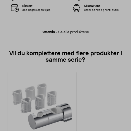
Sikkert
Klikk&Hent
365 dagers åpent kjøp
Bestill på nett og hent i butikk
Watwin
-
Se alle produktene
Vil du komplettere med flere produkter i
samme serie?