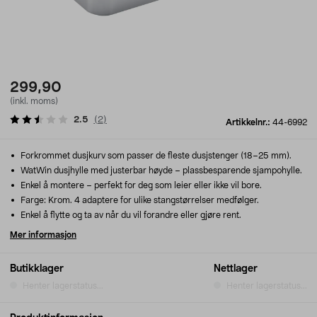
299,90
(inkl. moms)
2.5
(
2
)
Artikkelnr.:
44-6992
Forkrommet dusjkurv som passer de fleste dusjstenger (18–25 mm).
WatWin dusjhylle med justerbar høyde – plassbesparende sjampohylle.
Enkel å montere – perfekt for deg som leier eller ikke vil bore.
Farge: Krom. 4 adaptere for ulike stangstørrelser medfølger.
Enkel å flytte og ta av når du vil forandre eller gjøre rent.
Mer informasjon
Butikklager
Nettlager
Henter lagerstatus...
Henter lagerstatus...