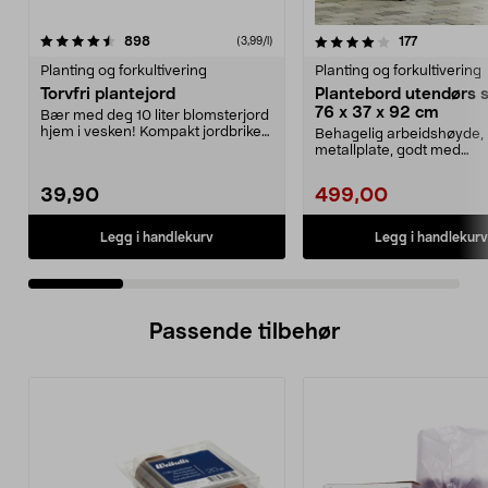
4.0 av 5 stjerner
anmeldelser
4.5 av 5 stjerner
anmeldelse
898
177
(3,99/l)
Planting og forkultivering
Planting og forkultivering
Torvfri plantejord
Plantebord utendørs s
76 x 37 x 92 cm
Bær med deg 10 liter blomsterjord
hjem i vesken! Kompakt jordbrikett,
Behagelig arbeidshøyde, l
ikke stort...
metallplate, godt med
oppbevaringsplass med hy
39,90
499,00
Legg i handlekurv
Legg i handlekurv
Passende tilbehør