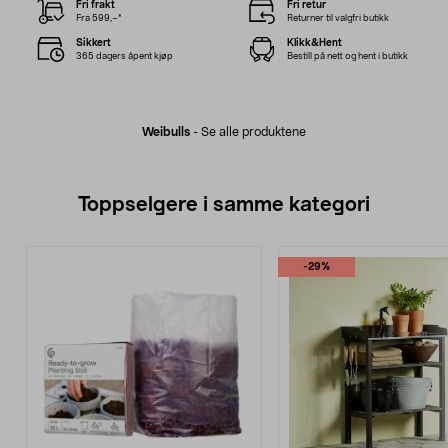
Fri frakt
Fri retur
Fra 599,–*
Returner til valgfri butikk
Sikkert
Klikk&Hent
365 dagers åpent kjøp
Bestill på nett og hent i butikk
Weibulls
-
Se alle produktene
Toppselgere i samme kategori
-29%