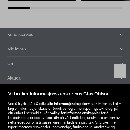
Bunntekst
Kundeservice
Min konto
Om
Product
+
quantity
Aktuelt
Våre selskaper
Vi bruker informasjonskapsler hos Clas Ohlson
Ved å trykke på
«Godta alle informasjonskapsler»
samtykker du i at vi
Finn din butikk
lagrer informasjonskapsler (cookies) og annen sporingsteknologi på
din enhet i henhold til vår
policy for informasjonskapsler
for å
forbedre brukeropplevelsen din på vårt nettsted, analysere bruken av
SE
NO
FI
nettstedet og for å tilpasse våre markedsføringstiltak. Vi bruker fire
typer informasjonskapsler: nødvendige, funksjonelle, analytiske og