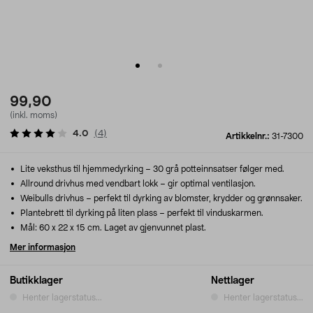
99,90
(inkl. moms)
4.0
(
4
)
Artikkelnr.:
31-7300
Lite veksthus til hjemmedyrking – 30 grå potteinnsatser følger med.
Allround drivhus med vendbart lokk – gir optimal ventilasjon.
Weibulls drivhus – perfekt til dyrking av blomster, krydder og grønnsaker.
Plantebrett til dyrking på liten plass – perfekt til vinduskarmen.
Mål: 60 x 22 x 15 cm. Laget av gjenvunnet plast.
Mer informasjon
Butikklager
Nettlager
Henter lagerstatus...
Henter lagerstatus...