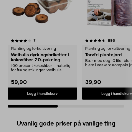
4.5av 5 stjerner
anmeldelser
anmeldels
7
898
0.0 av 5 stjerner
Planting og forkultivering
Planting og forkultivering
Weibulls dyrkingsbriketter i
Torvfri plantejord
kokosfiber, 20-pakning
Bær med deg 10 liter blo
hjem i vesken! Kompakt jor
100 prosent kokosfiber – naturlig
ikke stort...
for frø og stiklinger. Weibulls
dyrkingsbriket...
59,90
39,90
Legg i handlekurv
Legg i handlekurv
Uvanlig gode priser på vanlige ting