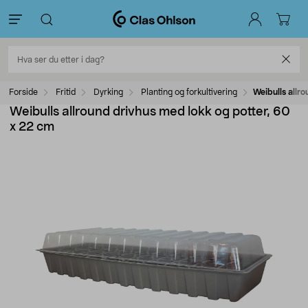
Forside
Fritid
Dyrking
Planting og forkultivering
Weibulls allr
Weibulls allround drivhus med lokk og potter, 60
x 22 cm