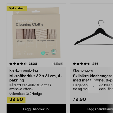
Sjekk prisen
4.5av 5 stjerner
anmeldelser
4.5av 5 stjerner
anmeldels
3808
256
(9,97/stk)
Kjøkkenrengjøring
Kleshengere
Mikrofiberklut 32 x 31 cm, 4-
Sklisikre kleshengere 
pakning
med metallpinne, 8-p
Kåret til «soleklar favoritt» i
Elegant og skikkelig kles
-
svenske Afton...
tre og metall – finnes i fle
Kleshe...
Utførelse:
Grå/beige
39,90
79,90
Legg i handlekurv
Legg i handlekurv