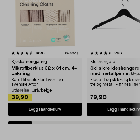
4.5av 5 stjerner
anmeldelser
4.5av 5 stjerner
anmeldels
3813
256
(9,97/stk)
Kjøkkenrengjøring
Kleshengere
Mikrofiberklut 32 x 31 cm, 4-
Sklisikre kleshengere 
pakning
med metallpinne, 8-p
Kåret til «soleklar favoritt» i
Elegant og skikkelig kles
svenske Afton...
tre og metall – finnes i fle
Kleshe...
Utførelse:
Grå/beige
39,90
79,90
Legg i handlekurv
Legg i handlekurv