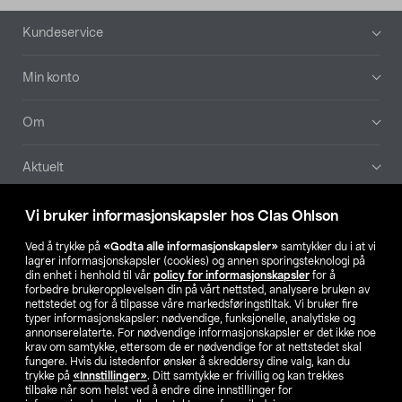
Bunntekst
Kundeservice
Min konto
Om
Aktuelt
Våre selskaper
Vi bruker informasjonskapsler hos Clas Ohlson
Ved å trykke på
«Godta alle informasjonskapsler»
samtykker du i at vi
Finn din butikk
lagrer informasjonskapsler (cookies) og annen sporingsteknologi på
din enhet i henhold til vår
policy for informasjonskapsler
for å
forbedre brukeropplevelsen din på vårt nettsted, analysere bruken av
SE
NO
FI
nettstedet og for å tilpasse våre markedsføringstiltak. Vi bruker fire
typer informasjonskapsler: nødvendige, funksjonelle, analytiske og
annonserelaterte. For nødvendige informasjonskapsler er det ikke noe
krav om samtykke, ettersom de er nødvendige for at nettstedet skal
fungere. Hvis du istedenfor ønsker å skreddersy dine valg, kan du
trykke på
«Innstillinger»
. Ditt samtykke er frivillig og kan trekkes
tilbake når som helst ved å endre dine innstillinger for