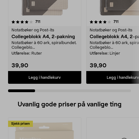
4.0 av 5 stjerner
anmeldelser
4.5 av 5 stjerner
anmeldelse
711
711
Notatbøker og Post-its
Notatbøker og Post-its
Collegeblokk A4, 2-pakning
Collegeblokk A4, 2-p
Notatbøker à 60 ark, spiralbundet.
Notatbøker à 60 ark, spir
Collegeblo...
Collegeblo...
Utførelse:
Ruter
Utførelse:
Linjer
39,90
39,90
Legg i handlekurv
Legg i handlekurv
Uvanlig gode priser på vanlige ting
Sjekk prisen