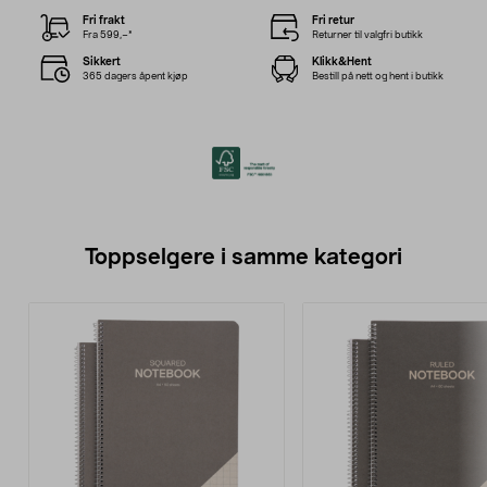
Fri frakt
Fri retur
Fra 599,–*
Returner til valgfri butikk
Sikkert
Klikk&Hent
365 dagers åpent kjøp
Bestill på nett og hent i butikk
Toppselgere i samme kategori