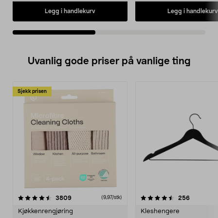
Legg i handlekurv
Legg i handlekurv
Uvanlig gode priser på vanlige ting
Sjekk prisen
4.5av 5 stjerner
anmeldelser
4.5av 5 stjerner
anmeldels
3809
256
(9,97/stk)
Kjøkkenrengjøring
Kleshengere