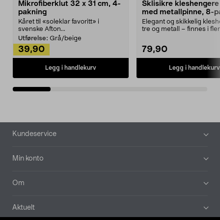
Mikrofiberklut 32 x 31 cm, 4-
Sklisikre kleshengere 
pakning
med metallpinne, 8-p
Kåret til «soleklar favoritt» i
Elegant og skikkelig kles
svenske Afton...
tre og metall – finnes i fle
Kleshe...
Utførelse:
Grå/beige
39,90
79,90
Legg i handlekurv
Legg i handlekurv
Bunntekst
Kundeservice
Min konto
Om
Aktuelt