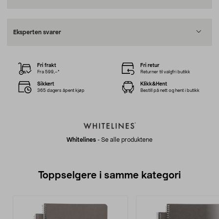
Eksperten svarer
Fri frakt
Fri retur
Fra 599,–*
Returner til valgfri butikk
Sikkert
Klikk&Hent
365 dagers åpent kjøp
Bestill på nett og hent i butikk
Whitelines
-
Se alle produktene
Toppselgere i samme kategori