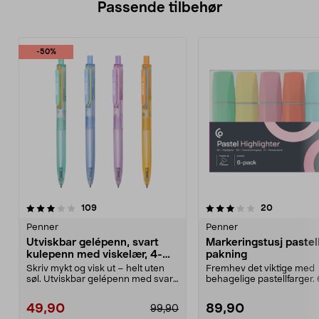
Passende tilbehør
-50%
3.5av 5 stjerner
anmeldelser
4.5av 5 stjerner
anmeldelse
109
20
Penner
Penner
Utviskbar gelépenn, svart
Markeringstusj pastell
kulepenn med viskelær, 4-
pakning
pakning
Skriv mykt og visk ut – helt uten
Fremhev det viktige med
søl. Utviskbar gelépenn med svart
behagelige pastellfarger. 
blekk – perf...
harmoniske nyanser som gj
49,90
89,90
99,90