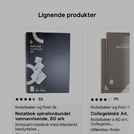
Lignende produkter
4.0av 5 stjerner
anmeldelser
anmeldel
33
711
Notatbøker og Post-its
Notatbøker og Post-its
Notatbok spiralinnbundet
Collegeblokk A4, 2
vannavvisende, 80 ark
Notatbøker à 60 ark, sp
Collegeblo...
Kompakt notatbok med slitesterkt
beskyttelse ...
Utførelse:
Ruter