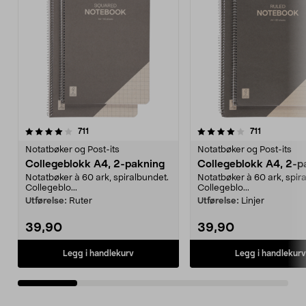
4.0 av 5 stjerner
anmeldelser
4.5 av 5 stjerner
anmeldelse
711
711
Notatbøker og Post-its
Notatbøker og Post-its
Collegeblokk A4, 2-pakning
Collegeblokk A4, 2-p
Notatbøker à 60 ark, spiralbundet.
Notatbøker à 60 ark, spir
Collegeblo...
Collegeblo...
Utførelse:
Ruter
Utførelse:
Linjer
39,90
39,90
Legg i handlekurv
Legg i handlekurv