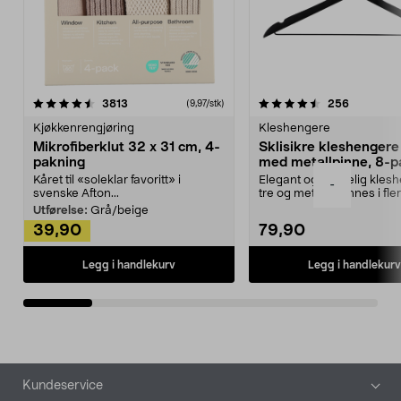
4.5av 5 stjerner
anmeldelser
4.5av 5 stjerner
anmeldels
3813
256
(9,97/stk)
Kjøkkenrengjøring
Kleshengere
Mikrofiberklut 32 x 31 cm, 4-
Sklisikre kleshengere 
pakning
med metallpinne, 8-p
Kåret til «soleklar favoritt» i
Elegant og skikkelig kles
-
svenske Afton...
tre og metall – finnes i fle
Kleshe...
Utførelse:
Grå/beige
39,90
79,90
Legg i handlekurv
Legg i handlekurv
Bunntekst
Kundeservice