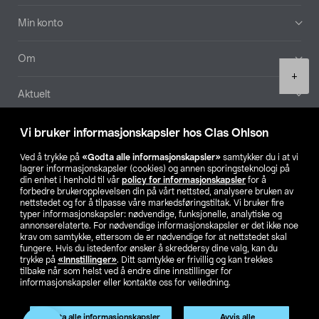
Min konto
Om
Product
+
quantity
Aktuelt
Våre selskaper
Vi bruker informasjonskapsler hos Clas Ohlson
Ved å trykke på
«Godta alle informasjonskapsler»
samtykker du i at vi
Finn din butikk
lagrer informasjonskapsler (cookies) og annen sporingsteknologi på
din enhet i henhold til vår
policy for informasjonskapsler
for å
forbedre brukeropplevelsen din på vårt nettsted, analysere bruken av
SE
NO
FI
nettstedet og for å tilpasse våre markedsføringstiltak. Vi bruker fire
typer informasjonskapsler: nødvendige, funksjonelle, analytiske og
annonserelaterte. For nødvendige informasjonskapsler er det ikke noe
krav om samtykke, ettersom de er nødvendige for at nettstedet skal
fungere. Hvis du istedenfor ønsker å skreddersy dine valg, kan du
trykke på
«Innstillinger»
. Ditt samtykke er frivillig og kan trekkes
tilbake når som helst ved å endre dine innstillinger for
informasjonskapsler eller kontakte oss for veiledning.
Privacy statement
Medlemsvilkår
Kjøpsvilkår
For bedrifter
Endre til priser ekskl. moms
Godta alle informasjonskapsler
Avvis alle