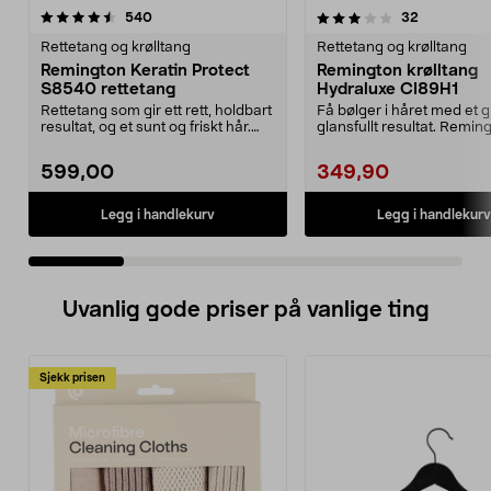
3.0 av 5 stjerner
anmeldelser
4.5 av 5 stjerner
anmeldelse
540
32
Rettetang og krølltang
Rettetang og krølltang
Remington Keratin Protect
Remington krølltang
S8540 rettetang
Hydraluxe CI89H1
Rettetang som gir ett rett, holdbart
Få bølger i håret med et g
resultat, og et sunt og friskt hår.
glansfullt resultat. Remin
Velg te...
Hydraluxe, CI89...
599,00
349,90
Legg i handlekurv
Legg i handlekurv
Uvanlig gode priser på vanlige ting
Sjekk prisen