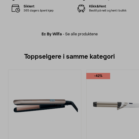
Sikkert
Klikk&Hent
365 dagers åpent kjøp
Bestill på nett og hent i butikk
Ec By Wilfa
-
Se alle produktene
Toppselgere i samme kategori
-42%