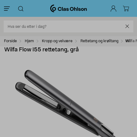
Forside
Hjem
Kropp og velvære
Rettetang og krølltang
Wilfa 
Wilfa Flow I55 rettetang, grå