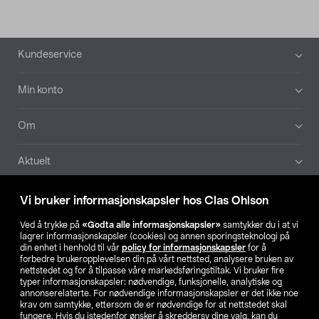
Bunntekst
Kundeservice
Min konto
Om
Aktuelt
Våre selskaper
Vi bruker informasjonskapsler hos Clas Ohlson
Ved å trykke på
«Godta alle informasjonskapsler»
samtykker du i at vi
Finn din butikk
lagrer informasjonskapsler (cookies) og annen sporingsteknologi på
din enhet i henhold til vår
policy for informasjonskapsler
for å
forbedre brukeropplevelsen din på vårt nettsted, analysere bruken av
SE
NO
FI
nettstedet og for å tilpasse våre markedsføringstiltak. Vi bruker fire
typer informasjonskapsler: nødvendige, funksjonelle, analytiske og
annonserelaterte. For nødvendige informasjonskapsler er det ikke noe
krav om samtykke, ettersom de er nødvendige for at nettstedet skal
fungere. Hvis du istedenfor ønsker å skreddersy dine valg, kan du