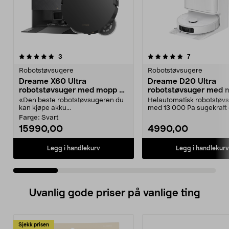
5.0 av 5 stjerner
anmeldelser
5.0 av 5 stjerner
anmeldelser
3
7
Robotstøvsugere
Robotstøvsugere
Dreame X60 Ultra
Dreame D20 Ultra
robotstøvsuger med mopp og
robotstøvsuger med 
selvtømming
hvit
«Den beste robotstøvsugeren du
Helautomatisk robotstøv
kan kjøpe akku...
med 13 000 Pa sugekraft
automatisk mopping. Drea
Farge:
Svart
15990,00
4990,00
Legg i handlekurv
Legg i handlekurv
Uvanlig gode priser på vanlige ting
Sjekk prisen