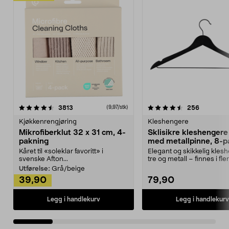
4.5av 5 stjerner
anmeldelser
4.5av 5 stjerner
anmeldels
3813
256
(9,97/stk)
Kjøkkenrengjøring
Kleshengere
Mikrofiberklut 32 x 31 cm, 4-
Sklisikre kleshengere 
pakning
med metallpinne, 8-p
Kåret til «soleklar favoritt» i
Elegant og skikkelig kles
svenske Afton...
tre og metall – finnes i fle
Kleshe...
Utførelse:
Grå/beige
39,90
79,90
Legg i handlekurv
Legg i handlekurv