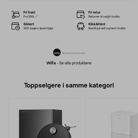
Fri frakt
Fri retur
Fra 599,–*
Returner til valgfri butikk
Sikkert
Klikk&Hent
365 dagers åpent kjøp
Bestill på nett og hent i butikk
Wilfa
-
Se alle produktene
Toppselgere i samme kategori