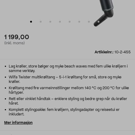
1 199,00
(inkl. moms)
Artikkelnr.:
10-2-455
Lag krøller, store bølger og myke beach waves med fem ulike krølljern i
samme verktøy.
Wilfa Twister multikrølltang – 5-i-1 krølltang for små, store og myke
krøller.
Krølltang med fire varmeinnstillinger mellom 140 °C og 200 °C for ulike
hårtyper.
Rett eller vinklet håndtak – enklere styling og bedre grep når du krøller
håret.
Komplett stylingpakke: fem krølljern, stylingadapter og reiseetui er
inkludert.
Mer informasjon