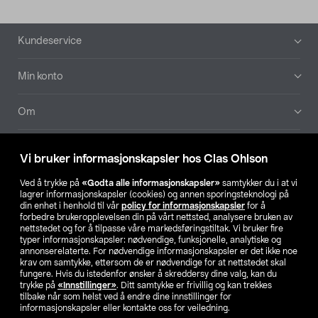
Bunntekst
Kundeservice
Min konto
Om
Aktuelt
Vi bruker informasjonskapsler hos Clas Ohlson
Våre selskaper
Ved å trykke på
«Godta alle informasjonskapsler»
samtykker du i at vi
lagrer informasjonskapsler (cookies) og annen sporingsteknologi på
din enhet i henhold til vår
policy for informasjonskapsler
for å
Finn din butikk
forbedre brukeropplevelsen din på vårt nettsted, analysere bruken av
nettstedet og for å tilpasse våre markedsføringstiltak. Vi bruker fire
typer informasjonskapsler: nødvendige, funksjonelle, analytiske og
annonserelaterte. For nødvendige informasjonskapsler er det ikke noe
SE
NO
FI
krav om samtykke, ettersom de er nødvendige for at nettstedet skal
fungere. Hvis du istedenfor ønsker å skreddersy dine valg, kan du
trykke på
«Innstillinger»
. Ditt samtykke er frivillig og kan trekkes
tilbake når som helst ved å endre dine innstillinger for
informasjonskapsler eller kontakte oss for veiledning.