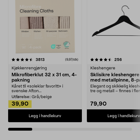
4.5av 5 stjerner
anmeldelser
4.5av 5 stjerner
anmeldels
3813
256
(9,97/stk)
Kjøkkenrengjøring
Kleshengere
Mikrofiberklut 32 x 31 cm, 4-
Sklisikre kleshengere 
pakning
med metallpinne, 8-p
Kåret til «soleklar favoritt» i
Elegant og skikkelig kles
svenske Afton...
tre og metall – finnes i fle
Kleshe...
Utførelse:
Grå/beige
39,90
79,90
Legg i handlekurv
Legg i handlekurv