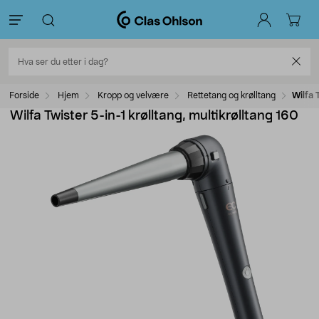
Forside
Hjem
Kropp og velvære
Rettetang og krølltang
Wilfa 
Wilfa Twister 5-in-1 krølltang, multikrølltang 160