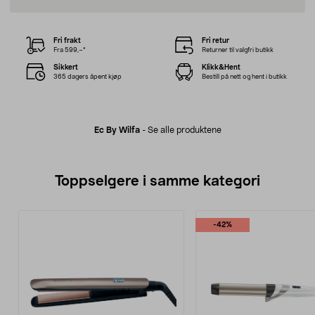
Fri frakt
Fri retur
Fra 599,–*
Returner til valgfri butikk
Sikkert
Klikk&Hent
365 dagers åpent kjøp
Bestill på nett og hent i butikk
Ec By Wilfa
-
Se alle produktene
Toppselgere i samme kategori
-42%