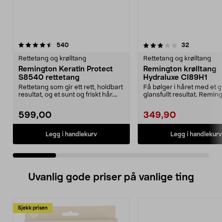
3.0 av 5 stjerner
anmeldelser
4.5 av 5 stjerner
anmeldelse
540
32
Rettetang og krølltang
Rettetang og krølltang
Remington Keratin Protect
Remington krølltang
S8540 rettetang
Hydraluxe CI89H1
Rettetang som gir ett rett, holdbart
Få bølger i håret med et g
resultat, og et sunt og friskt hår.
glansfullt resultat. Remin
Velg te...
Hydraluxe, CI89...
599,00
349,90
Legg i handlekurv
Legg i handlekurv
Uvanlig gode priser på vanlige ting
Sjekk prisen