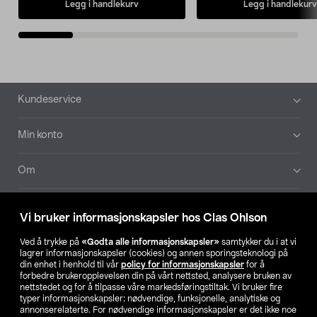
Legg i handlekurv
Legg i handlekurv
Bunntekst
Kundeservice
Min konto
Om
Aktuelt
Vi bruker informasjonskapsler hos Clas Ohlson
Våre selskaper
Ved å trykke på
«Godta alle informasjonskapsler»
samtykker du i at vi
lagrer informasjonskapsler (cookies) og annen sporingsteknologi på
din enhet i henhold til vår
policy for informasjonskapsler
for å
Finn din butikk
forbedre brukeropplevelsen din på vårt nettsted, analysere bruken av
nettstedet og for å tilpasse våre markedsføringstiltak. Vi bruker fire
typer informasjonskapsler: nødvendige, funksjonelle, analytiske og
annonserelaterte. For nødvendige informasjonskapsler er det ikke noe
SE
NO
FI