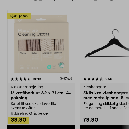
Sjekk prisen
4.5av 5 stjerner
anmeldelser
4.5av 5 stjerner
anmeldels
3813
256
(9,97/stk)
Kjøkkenrengjøring
Kleshengere
Mikrofiberklut 32 x 31 cm, 4-
Sklisikre kleshengere 
pakning
med metallpinne, 8-p
Kåret til «soleklar favoritt» i
Elegant og skikkelig kles
svenske Afton...
tre og metall – finnes i fle
Kleshe...
Utførelse:
Grå/beige
39,90
79,90