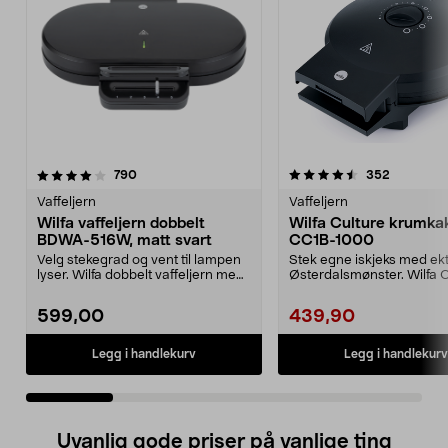
4.5 av 5 stjerner
anmeldelser
4.0 av 5 stjerner
anmeldels
790
352
Vaffeljern
Vaffeljern
Wilfa vaffeljern dobbelt
Wilfa Culture krumka
BDWA-516W, matt svart
CC1B-1000
Velg stekegrad og vent til lampen
Stek egne iskjeks med ek
lyser. Wilfa dobbelt vaffeljern med
Østerdalsmønster. Wilfa C
justerbar ...
krumkakejern CC1B-100..
599,00
439,90
Legg i handlekurv
Legg i handlekurv
Uvanlig gode priser på vanlige ting