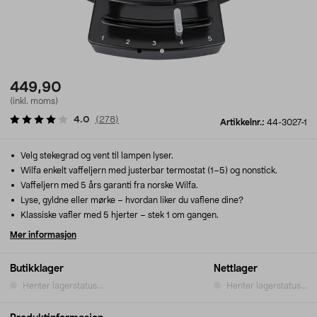
449,90
(inkl. moms)
4.0
(
278
)
Artikkelnr.:
44-3027-1
Velg stekegrad og vent til lampen lyser.
Wilfa enkelt vaffeljern med justerbar termostat (1–5) og nonstick.
Vaffeljern med 5 års garanti fra norske Wilfa.
Lyse, gyldne eller mørke – hvordan liker du vaflene dine?
Klassiske vafler med 5 hjerter – stek 1 om gangen.
Mer informasjon
Butikklager
Nettlager
Henter lagerstatus...
Henter lagerstatus...