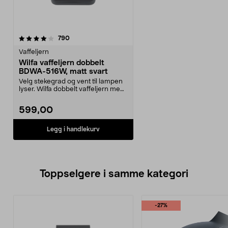
anmeldelser
790
Vaffeljern
Wilfa vaffeljern dobbelt
BDWA-516W, matt svart
Velg stekegrad og vent til lampen
lyser. Wilfa dobbelt vaffeljern med
justerbar ...
599,00
Legg i handlekurv
Toppselgere i samme kategori
-27%