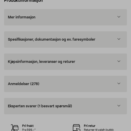
Produktinformasjon
Mer informasjon
Spesifikasjoner, dokumentasjon og ev. faresymboler
Kjøpsinformasjon, leveranser og returer
Anmeldelser
(278)
Eksperten svarer
(1 besvart spørsmål)
Fri frakt
Fri retur
Fra 599,–*
Returner til valgfri butikk