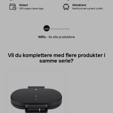
Sikkert
Klikk&Hent
365 dagers åpent kjøp
Bestill på nett og hent i butikk
Wilfa
-
Se alle produktene
Vil du komplettere med flere produkter i
samme serie?