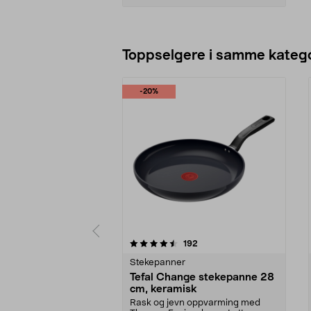
Legg i handlekurv
Toppselgere i samme katego
-20%
5 av 5 stjerner
4.5 av 5 stjerner
anmeldelser
192
Stekepanner
Tefal Change stekepanne 28
cm, keramisk
Rask og jevn oppvarming med