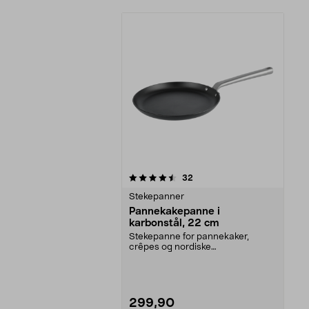
5av 5 stjerner
anmeldelser
32
Stekepanner
Pannekakepanne i
karbonstål, 22 cm
Stekepanne for pannekaker,
crêpes og nordiske
frokostklassikere.
Pannekakepanne ...
299,90