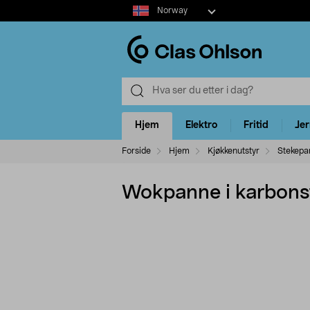
Select
Norway
market
Hjem
Elektro
Fritid
Je
Forside
Hjem
Kjøkkenutstyr
Stekepa
Wokpanne i karbonst