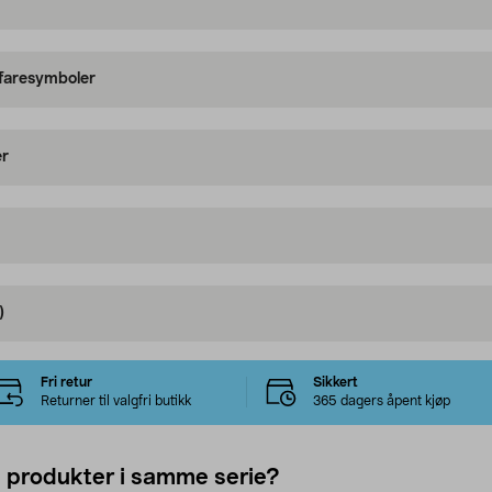
 faresymboler
er
)
Fri retur
Sikkert
Returner til valgfri butikk
365 dagers åpent kjøp
e produkter i samme serie?