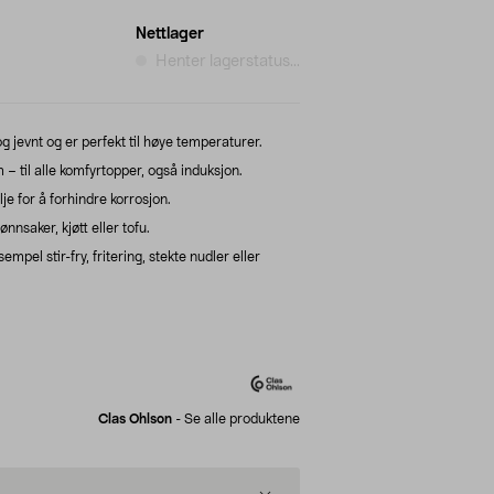
Nettlager
Henter lagerstatus...
 jevnt og er perfekt til høye temperaturer.
 til alle komfyrtopper, også induksjon.
e for å forhindre korrosjon.
nsaker, kjøtt eller tofu.
mpel stir-fry, fritering, stekte nudler eller
Clas Ohlson
-
Se alle produktene