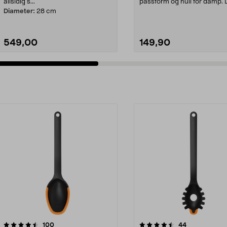
allsidig s...
passform og hull for damp. L
stekepanne, kasse...
Diameter:
28 cm
549,00
149,90
4.5av 5 stjerner
anmeldelser
4.5av 5 stjerner
anmeldelser
100
44