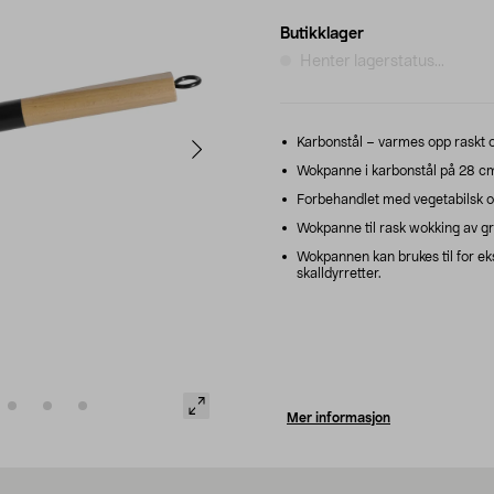
Butikklager
Henter lagerstatus...
Karbonstål – varmes opp raskt og
Wokpanne i karbonstål på 28 cm –
Forbehandlet med vegetabilsk olj
Wokpanne til rask wokking av grøn
Wokpannen kan brukes til for ekse
skalldyrretter.
Mer informasjon