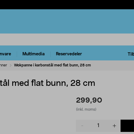
rnvare
Multimedia
Reservedeler
Til
nner
Wokpanne i karbonstål med flat bunn, 28 cm
ål med flat bunn, 28 cm
299,90
(inkl. moms)
Product
quantity