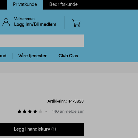
Privatkunde
Bedriftskunde
Velkommen
Logg inn/Bli medlem
bud
Våre tjenester
Club Clas
Artikkelnr.:
44-5828
140
anmeldelser
Legg i handlekurv
(1)