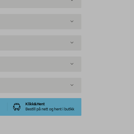
Klikk&Hent
Bestill på nett og hent i butikk