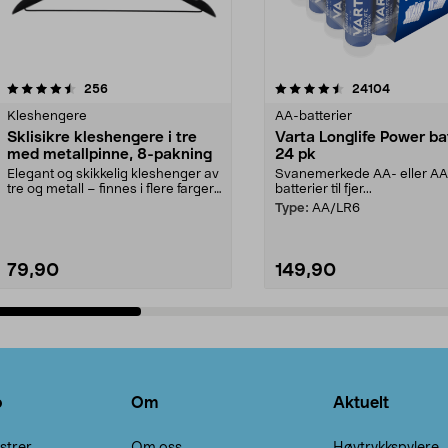
4.5av 5 stjerner
anmeldelser
4.5av 5 stjerner
anmeldels
256
24104
Kleshengere
AA-batterier
Sklisikre kleshengere i tre
Varta Longlife Power ba
med metallpinne, 8-pakning
24 pk
Elegant og skikkelig kleshenger av
Svanemerkede AA- eller A
tre og metall – finnes i flere farger.
batterier til fjer...
Kleshe...
Type:
AA/LR6
79,90
149,90
Legg i handlekurv
Legg i handlekurv
o
Om
Aktuelt
strer
Om oss
Høytrykkspylere