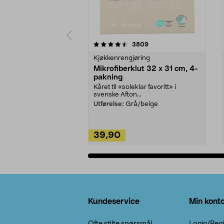
5av 5 stjerner
4.5av 5 stjerner
anmeldelser
3809
Kjøkkenrengjøring
Mikrofiberklut 32 x 31 cm, 4-
pakning
Kåret til «soleklar favoritt» i
svenske Afton...
Utførelse:
Grå/beige
39,90
Legg i handlekurv
Bunntekst
Kundeservice
Min kont
Ofte stilte spørsmål
Login/Regi