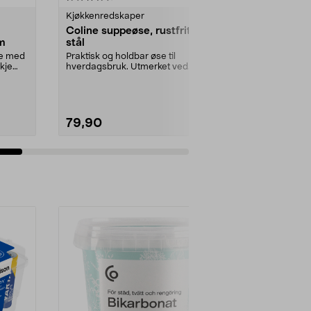
Kjøkkenredskaper
Kjøkkenredsk
Coline suppeøse, rustfritt
Fiskar Func
cm
stål
stekepinset
se med
Praktisk og holdbar øse til
Solid, skånsom
kje
hverdagsbruk. Utmerket ved
fryer, stekepa
servering av sauser, gryt...
klype me...
79,90
149,90
Legg i handlekurv
Legg 