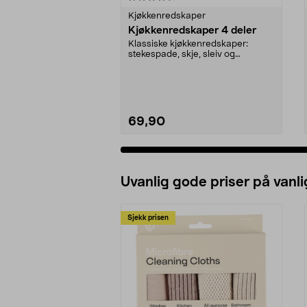
Kjøkkenredskaper
Kjøkkenredskaper 4 deler
Klassiske kjøkkenredskaper:
stekespade, skje, sleiv og
stekepinsett. Skånsomme m...
69,90
Legg i handlekurv
Uvanlig gode priser på vanli
Sjekk prisen