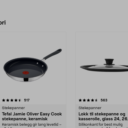
ri
4.5 av 5 stjerner
anmeldelser
4.5 av 5 stjerner
anmeldelser
517
563
Stekepanner
Stekepanner
Tefal Jamie Oliver Easy Cook
Lokk til stekepanne og
stekepanne, keramisk
kasserolle, glass 24, 26
cm
Keramisk belegg gir lang levetid –
Silikonkant for best mulig