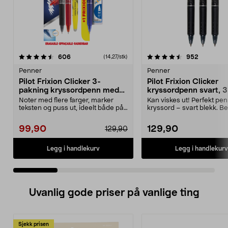
4.5 av 5 stjerner
anmeldelser
3.5 av 5 stjerner
anmeldels
606
952
(14,27/stk)
Penner
Penner
Pilot Frixion Clicker 3-
Pilot Frixion Clicker
pakning kryssordpenn med
kryssordpenn svart, 3
refill og markeringstusj
pakning
Noter med flere farger, marker
Kan viskes ut! Perfekt penn
teksten og puss ut, ideelt både på
kryssord – svart blekk. B
jobben og skol...
gummigrep og ...
99,90
129,90
129,90
Legg i handlekurv
Legg i handlekurv
Uvanlig gode priser på vanlige ting
Sjekk prisen