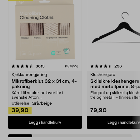
4.5av 5 stjerner
anmeldelser
4.5av 5 stjerner
anmeldels
3813
256
(9,97/stk)
Kjøkkenrengjøring
Kleshengere
Mikrofiberklut 32 x 31 cm, 4-
Sklisikre kleshengere 
pakning
med metallpinne, 8-p
Kåret til «soleklar favoritt» i
Elegant og skikkelig kles
svenske Afton...
tre og metall – finnes i fle
Kleshe...
Utførelse:
Grå/beige
39,90
79,90
Legg i handlekurv
Legg i handlekurv