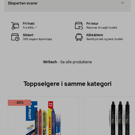
Eksperten svarer
Fri frakt
Fri retur
Fra 599,–*
Returner til valgfri butikk
Sikkert
Klikk&Hent
365 dagers åpent kjøp
Bestill på nett og hent i butikk
Writech
-
Se alle produktene
Toppselgere i samme kategori
-23%