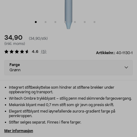
34,90
(34,90/stk)
(inkl. moms)
4.6
(
5
)
Artikkelnr.:
40-1130-1
Select
Farge
variant
Grønn
Integrert stiftbeskyttelse som hindrer at stiftene brekker under
oppbevaring og transport.
Writech Ombre trykkblyant – stilig penn med skimrende fargeovergang.
Mekanisk blyant med 0,7 mm stift som gir jevn og presis skrift.
Elegant stiftblyant med iøynefallende aurora-gradient farge på
pennkroppen.
Stifter selges separat. Finnes i flere farger.
Mer informasjon