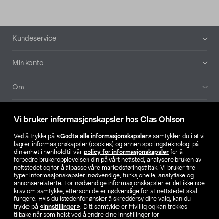
Bunntekst
Kundeservice
Min konto
Om
Aktuelt
Vi bruker informasjonskapsler hos Clas Ohlson
Våre selskaper
Ved å trykke på
«Godta alle informasjonskapsler»
samtykker du i at vi
lagrer informasjonskapsler (cookies) og annen sporingsteknologi på
din enhet i henhold til vår
policy for informasjonskapsler
for å
Finn din butikk
forbedre brukeropplevelsen din på vårt nettsted, analysere bruken av
nettstedet og for å tilpasse våre markedsføringstiltak. Vi bruker fire
typer informasjonskapsler: nødvendige, funksjonelle, analytiske og
annonserelaterte. For nødvendige informasjonskapsler er det ikke noe
SE
NO
FI
krav om samtykke, ettersom de er nødvendige for at nettstedet skal
fungere. Hvis du istedenfor ønsker å skreddersy dine valg, kan du
trykke på
«Innstillinger»
. Ditt samtykke er frivillig og kan trekkes
tilbake når som helst ved å endre dine innstillinger for