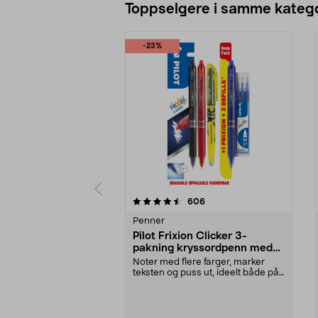
Toppselgere i samme katego
-23%
5 av 5 stjerner
4.5 av 5 stjerner
anmeldelser
606
Penner
Pilot Frixion Clicker 3-
pakning kryssordpenn med
refill og markeringstusj
Noter med flere farger, marker
teksten og puss ut, ideelt både på
jobben og skol...