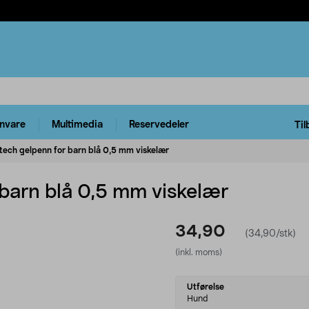
rnvare
Multimedia
Reservedeler
Til
tech gelpenn for barn blå 0,5 mm viskelær
 barn blå 0,5 mm viskelær
34,90
(34,90/stk)
(inkl. moms)
Select
Utførelse
variant
Hund