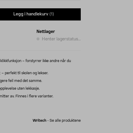
Legg i handlekurv
(1)
Nettlager
Henter lagerstatus...
likkfunksjon – forstyrrer ikke andre når du
– perfekt til skolen og lekser.
igere feil med det samme.
pplevelse uten lekkasje.
tter av. Finnes i flere varianter.
Writech
-
Se alle produktene