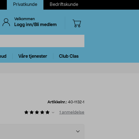
Privatkunde
Bedriftskunde
Velkommen
Logg inn/Bli medlem
bud
Våre tjenester
Club Clas
Artikkelnr.:
40-1132-1
1
anmeldelse