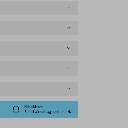
Klikk&Hent
Bestill på nett og hent i butikk