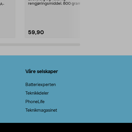
rengjøringsmiddel. 800 gram
AA-
100 % stearin
natron – til rengjøring både...
råvarer. Produ
brenner med e
59,90
69,90
Legg i handlekurv
Legg 
Våre selskaper
Batteriexperten
Teknikkdeler
PhoneLife
Teknikmagasinet