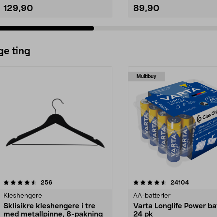
129,90
89,90
ge ting
Multibuy
4.5av 5 stjerner
anmeldelser
4.5av 5 stjerner
anmeldels
256
24104
Kleshengere
AA-batterier
Sklisikre kleshengere i tre
Varta Longlife Power ba
med metallpinne, 8-pakning
24 pk