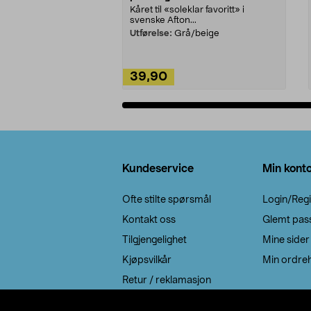
Kåret til «soleklar favoritt» i
svenske Afton...
Utførelse:
Grå/beige
39,90
Legg i handlekurv
Bunntekst
Kundeservice
Min kont
Ofte stilte spørsmål
Login/Regi
Kontakt oss
Glemt pas
Tilgjengelighet
Mine sider
Kjøpsvilkår
Min ordreh
Retur / reklamasjon
EE-avfall