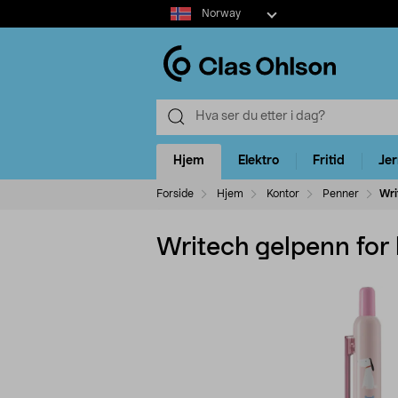
Select
Norway
market
Hjem
Elektro
Fritid
Je
Forside
Hjem
Kontor
Penner
Wri
Writech gelpenn for