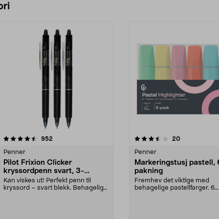
ri
3.5 av 5 stjerner
anmeldelser
4.5 av 5 stjerner
anmeldelser
952
20
Penner
Penner
Pilot Frixion Clicker
Markeringstusj pastell, 
kryssordpenn svart, 3-
pakning
pakning
Kan viskes ut! Perfekt penn til
Fremhev det viktige med
kryssord – svart blekk. Behagelig,
behagelige pastellfarger. 6
gummigrep og ...
harmoniske nyanser som gjør