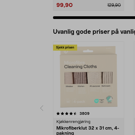
99,90
129,90
Uvanlig gode priser på vanli
Sjekk prisen
5av 5 stjerner
4.5av 5 stjerner
anmeldelser
3809
Kjøkkenrengjøring
Mikrofiberklut 32 x 31 cm, 4-
pakning