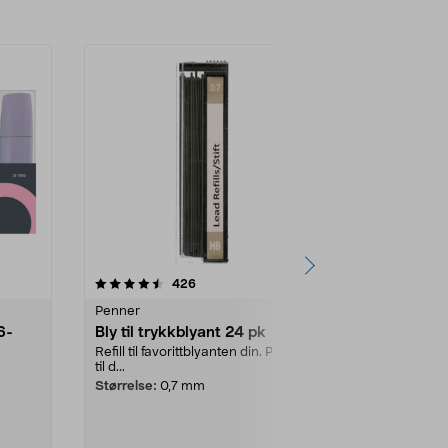
4.0 av 5 stjerner
anmeldelser
3.5
426
6
Penner
Penner
6-
Bly til trykkblyant 24 pk
Gelpenn sv
storpaknin
Refill til favorittblyanten din. Passer
til d...
Myk og presis
mm ST-spiss
Størrelse:
0,7 mm
 ...
storpakning m