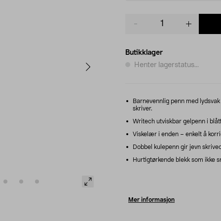
Product
quantity
Butikklager
Henter lagerstatus...
Barnevennlig penn med lydsvak k
skriver.
Writech utviskbar gelpenn i blått 
Viskelær i enden – enkelt å korr
Dobbel kulepenn gir jevn skriveo
Hurtigtørkende blekk som ikke smi
Mer informasjon