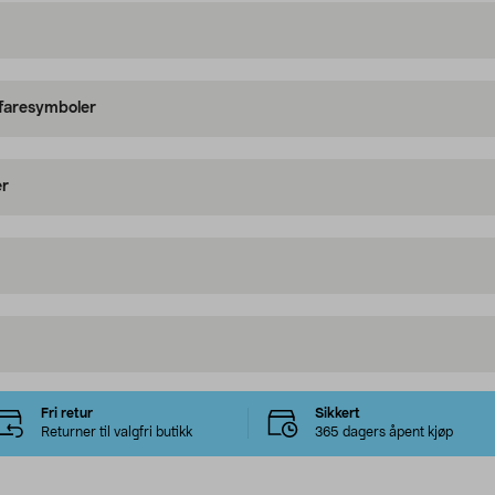
 faresymboler
er
Fri retur
Sikkert
Returner til valgfri butikk
365 dagers åpent kjøp