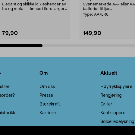
Elegant og skikkelig kleshenger av
Svanemerkede AA- eller A
tre og metall – finnes i flere farger.
batterier til fjer...
Kleshe...
Type:
AA/LR6
79,90
149,90
Legg i handlekurv
Legg i handlekurv
o
Om
Aktuelt
strer
Om oss
Høytrykkspylere
sordet?
Presse
Rengjøring
Bærekraft
Griller
istorikk
Karriere
Kantklippere
Solcellebelysning