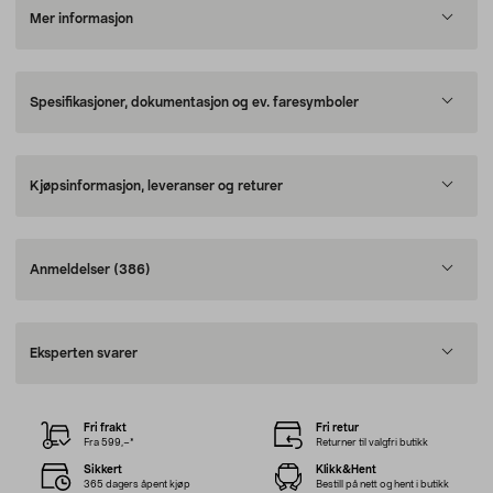
Mer informasjon
Spesifikasjoner, dokumentasjon og ev. faresymboler
Kjøpsinformasjon, leveranser og returer
Anmeldelser
(386)
Eksperten svarer
Fri frakt
Fri retur
Fra 599,–*
Returner til valgfri butikk
Sikkert
Klikk&Hent
365 dagers åpent kjøp
Bestill på nett og hent i butikk