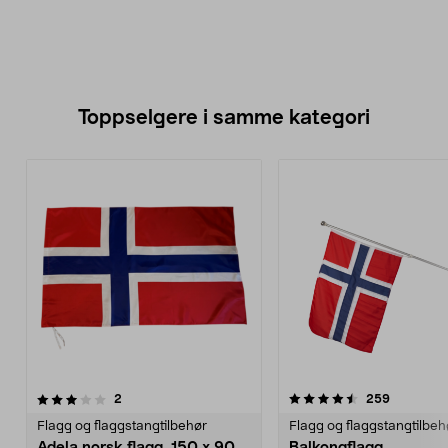
Toppselgere i samme kategori
4.5 av 5 stjerner
anmeldelser
4.5 av 5 stjerner
anmeldels
2
259
Flagg og flaggstangtilbehør
Flagg og flaggstangtilbeh
Adela norsk flagg, 150 x 90
Balkongflagg