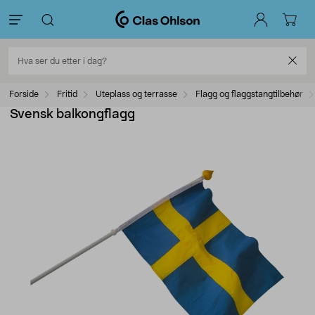
Forside
Fritid
Uteplass og terrasse
Flagg og flaggstangtilbehør
Svensk balkongflagg