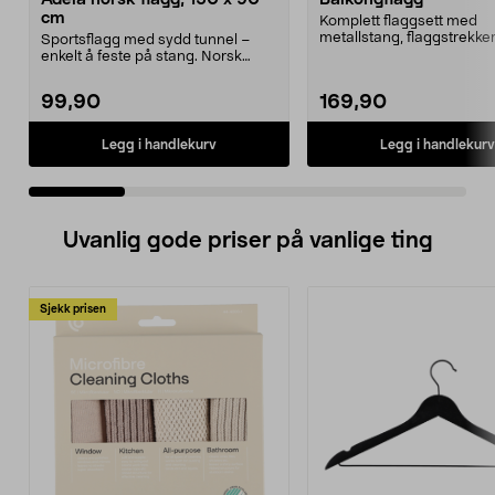
cm
Komplett flaggsett med
metallstang, flaggstrekker
Sportsflagg med sydd tunnel –
toppkule, veggfeste og fl
enkelt å feste på stang. Norsk
flagg til kamper, V...
99,90
169,90
Legg i handlekurv
Legg i handlekurv
Uvanlig gode priser på vanlige ting
Sjekk prisen