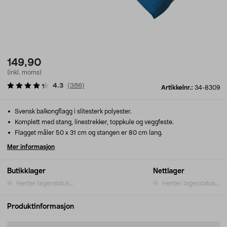
149,90
(inkl. moms)
4.3
(
386
)
Artikkelnr.:
34-8309
Svensk balkongflagg i slitesterk polyester.
Komplett med stang, linestrekker, toppkule og veggfeste.
Flagget måler 50 x 31 cm og stangen er 80 cm lang.
Mer informasjon
Butikklager
Nettlager
Henter lagerstatus...
Henter lagerstatus...
Produktinformasjon