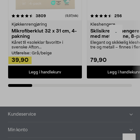
4.5av 5 stjerner
anmeldelser
4.5av 5 stjerner
anmeldels
3809
256
(9,97/stk)
Kjøkkenrengjøring
Kleshengere
Mikrofiberklut 32 x 31 cm, 4-
Sklisikre kleshengere 
-
pakning
med metallpinne, 8-p
Kåret til «soleklar favoritt» i
Elegant og skikkelig kles
svenske Afton...
tre og metall – finnes i fle
Kleshe...
Utførelse:
Grå/beige
39,90
79,90
Legg i handlekurv
Legg i handlekurv
Bunntekst
Kundeservice
Min konto