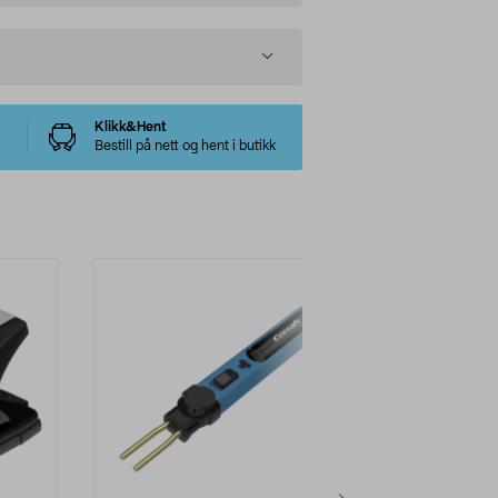
Klikk&Hent
Bestill på nett og hent i butikk