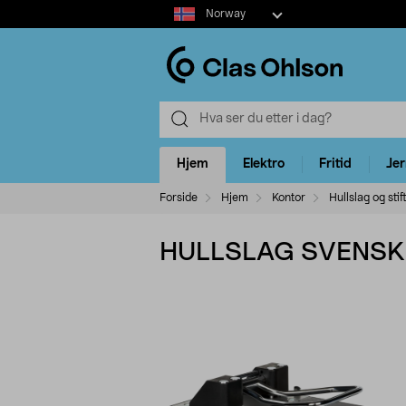
Select
Norway
market
Hjem
Elektro
Fritid
Je
Forside
Hjem
Kontor
Hullslag og sti
HULLSLAG SVENSK