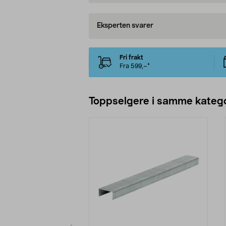
Eksperten svarer
Fri frakt
Fra 599,–*
Toppselgere i samme katego