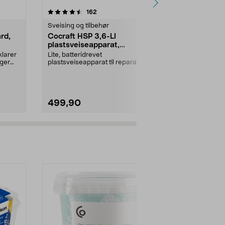
4.5 av 5 stjerner
anmeldelser
4.5
162
3
Sveising og tilbehør
Hullslag og s
rd,
Cocraft HSP 3,6-LI
Cocraft ekstr
plastsveiseapparat,
plastsveise
oppladbart
klarer
Lite, batteridrevet
Refill med stif
ager
plastsveiseapparat til reparasjon
Cocraft HSP 3
av sprukne og avknekte del...
separat). Stift.
499,90
69,90