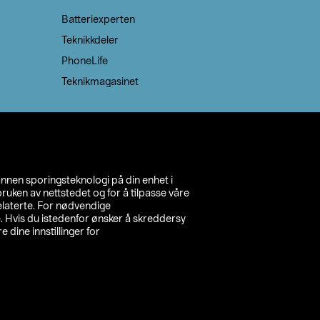
Batteriexperten
Teknikkdeler
PhoneLife
Teknikmagasinet
annen sporingsteknologi på din enhet i
ruken av nettstedet og for å tilpasse våre
relaterte. For nødvendige
. Hvis du istedenfor ønsker å skreddersy
e dine innstillinger for
inn din butikk