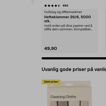
5 av 5 stjerner
4.5 av 5 stjerner
anmeldelser
494
Hullslag og stiftemaskiner
Hefteklammer 26/6, 5000
stk.
Hold orden på dine papirer ved å
stifte dem sammen. Kompatibel
med mange stiftem...
49,90
Uvanlig gode priser på vanli
Sjekk prisen