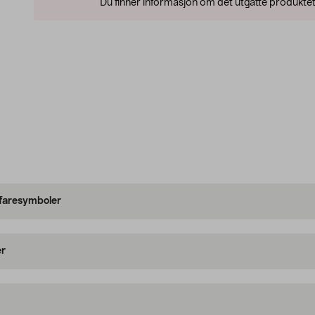
Du finner informasjon om det utgåtte produktet
 faresymboler
er