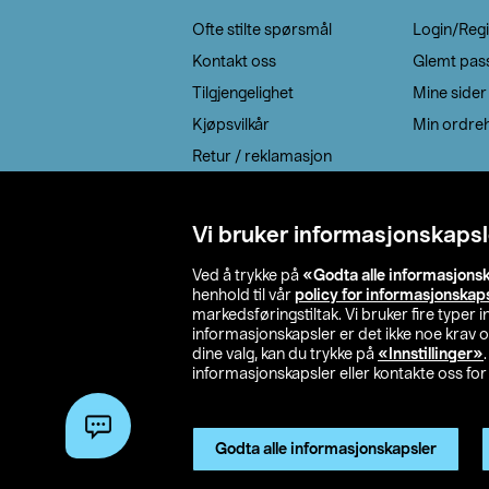
Ofte stilte spørsmål
Login/Regi
Kontakt oss
Glemt pas
Tilgjengelighet
Mine sider
Kjøpsvilkår
Min ordreh
Retur / reklamasjon
EE-avfall
Cookie policy
Vi bruker informasjonskapsl
Leveringsalternativ
Ved å trykke på
«Godta alle informasjons
henhold til vår
policy for informasjonskap
markedsføringstiltak. Vi bruker fire typer
informasjonskapsler er det ikke noe krav 
dine valg, kan du trykke på
«Innstillinger»
informasjonskapsler eller kontakte oss for 
© 2026 Clas Oh
Godta alle informasjonskapsler