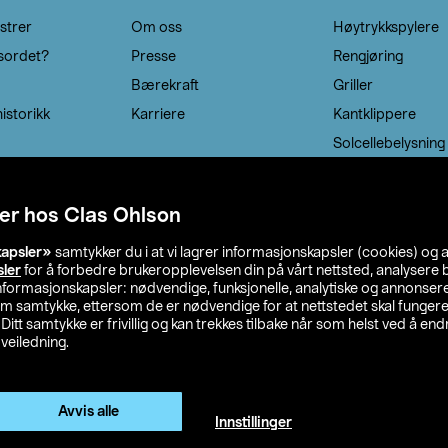
strer
Om oss
Høytrykkspylere
sordet?
Presse
Rengjøring
Bærekraft
Griller
istorikk
Karriere
Kantklippere
Solcellebelysning
er hos Clas Ohlson
kapsler»
samtykker du i at vi lagrer informasjonskapsler (cookies) og 
sler
for å forbedre brukeropplevelsen din på vårt nettsted, analysere b
 informasjonskapsler: nødvendige, funksjonelle, analytiske og annonse
om samtykke, ettersom de er nødvendige for at nettstedet skal fungere
. Ditt samtykke er frivillig og kan trekkes tilbake når som helst ved å endr
veiledning.
lson
Privacy statement
Medlemsvilkår
Kjøpsvilkår
F
Endre til priser ekskl. moms
Avvis alle
Innstillinger