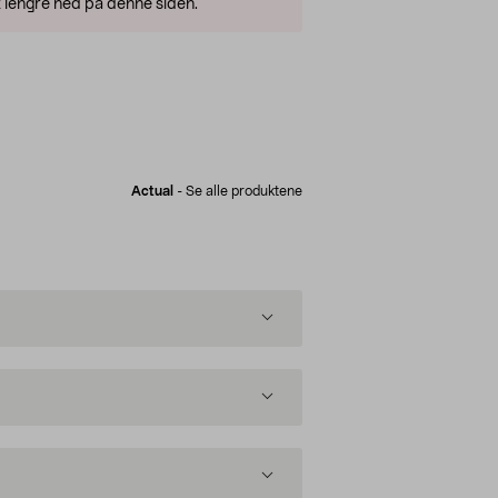
 lengre ned på denne siden.
Actual
-
Se alle produktene