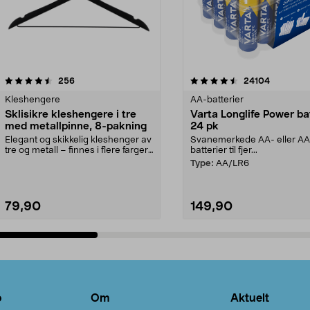
4.5av 5 stjerner
anmeldelser
4.5av 5 stjerner
anmeldels
256
24104
Kleshengere
AA-batterier
Sklisikre kleshengere i tre
Varta Longlife Power ba
med metallpinne, 8-pakning
24 pk
Elegant og skikkelig kleshenger av
Svanemerkede AA- eller A
tre og metall – finnes i flere farger.
batterier til fjer...
Kleshe...
Type:
AA/LR6
79,90
149,90
Legg i handlekurv
Legg i handlekurv
o
Om
Aktuelt