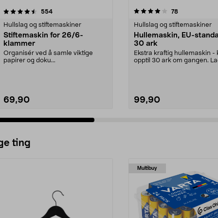
4.0 av 5 stjerner
anmeldelser
4.5 av 5 stjerner
anmeldelser
554
78
Hullslag og stiftemaskiner
Hullslag og stiftemaskiner
Stiftemaskin for 26/6-
Hullemaskin, EU-standa
klammer
30 ark
Organisér ved å samle viktige
Ekstra kraftig hullemaskin - 
papirer og doku...
opptil 30 ark om gangen. L
hull i både f...
69,90
99,90
ge ting
Multibuy