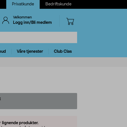
Privatkunde
Bedriftskunde
Velkommen
Logg inn/Bli medlem
bud
Våre tjenester
Club Clas
t
er
lignende produkter.