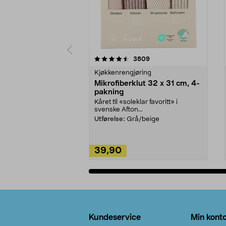
5av 5 stjerner
4.5av 5 stjerner
anmeldelser
3809
Kjøkkenrengjøring
Mikrofiberklut 32 x 31 cm, 4-
pakning
Kåret til «soleklar favoritt» i
svenske Afton...
Utførelse:
Grå/beige
39,90
Legg i handlekurv
Bunntekst
Kundeservice
Min kont