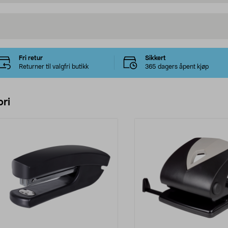
Fri retur
Sikkert
Returner til valgfri butikk
365 dagers åpent kjøp
ri