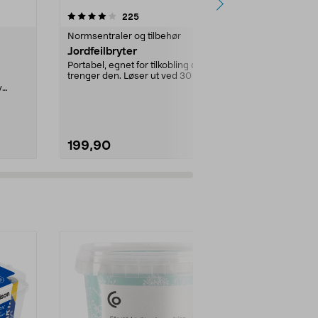
4.5 av 5 stjerner
anmeldelser
3.5
225
1
Normsentraler og tilbehør
Normsentraler
Jordfeilbryter
GDS Electri
3–5 module
Portabel, egnet for tilkobling der du
trenger den. Løser ut ved 30 mA
e
Vanntett kapsl
lekkasjest...
v
utenpåliggen
beskytt sikring
199,90
199,90