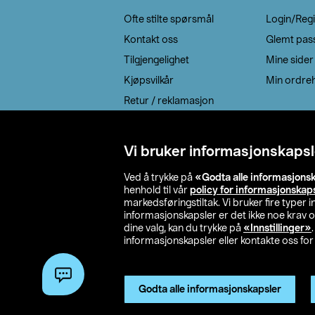
Ofte stilte spørsmål
Login/Regi
Kontakt oss
Glemt pas
Tilgjengelighet
Mine sider
Kjøpsvilkår
Min ordreh
Retur / reklamasjon
EE-avfall
Cookie policy
Vi bruker informasjonskapsl
Leveringsalternativ
Ved å trykke på
«Godta alle informasjons
henhold til vår
policy for informasjonskap
markedsføringstiltak. Vi bruker fire typer
informasjonskapsler er det ikke noe krav 
dine valg, kan du trykke på
«Innstillinger»
informasjonskapsler eller kontakte oss for 
© 2026 Clas Oh
Godta alle informasjonskapsler