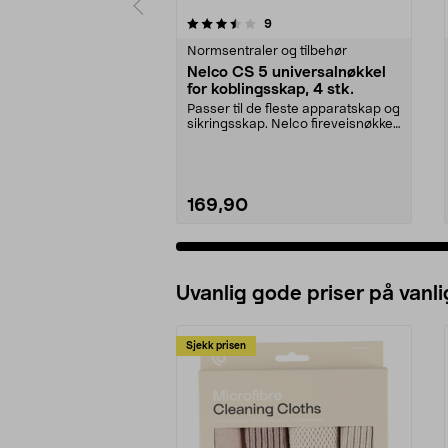
5 av 5 stjerner
4.5 av 5 stjerner
anmeldelser
9
Normsentraler og tilbehør
Nelco CS 5 universalnøkkel
for koblingsskap, 4 stk.
Passer til de fleste apparatskap og
sikringsskap. Nelco fireveisnøkkel
CS 5 med ...
169,90
Uvanlig gode priser på vanli
Sjekk prisen