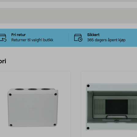
Fri retur
Sikkert
Returner til valgfri butikk
365 dagers åpent kjøp
ri