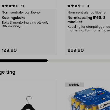
3.5 av 5 stjerner
anmeldelser
4.0 av 5 stjerner
anmeldelser
46
11
Normsentraler og tilbehør
Normsentraler og tilbehør
Koblingsboks
Normkapsling IP65, 8
moduler
Boks til montering av kretskort,
DIN-skinne, ...
Kapsling for utenpåliggend
montering. For montering a
jordfeilbrytere, kobling...
129,90
269,90
ge ting
Multibuy