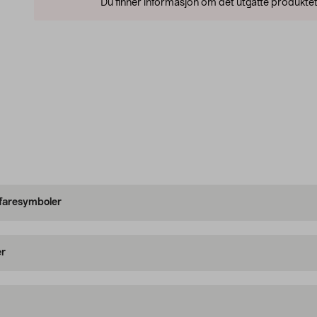
Du finner informasjon om det utgåtte produktet
 faresymboler
er