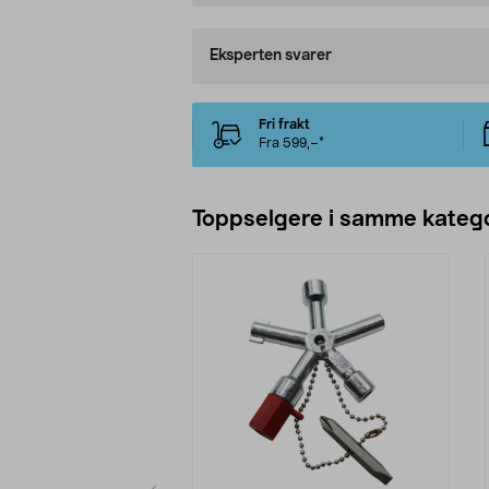
Eksperten svarer
Fri frakt
Fra 599,–*
Toppselgere i samme katego