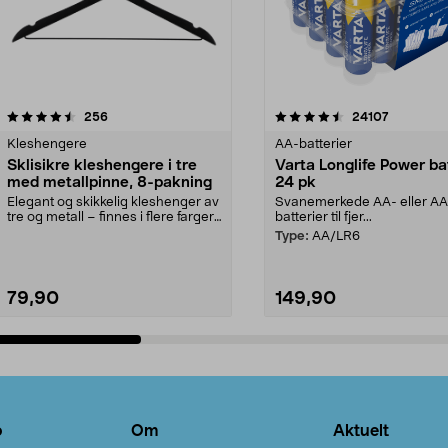
4.5av 5 stjerner
anmeldelser
4.5av 5 stjerner
anmeldels
256
24107
Kleshengere
AA-batterier
Sklisikre kleshengere i tre
Varta Longlife Power ba
med metallpinne, 8-pakning
24 pk
Elegant og skikkelig kleshenger av
Svanemerkede AA- eller A
tre og metall – finnes i flere farger.
batterier til fjer...
Kleshe...
Type:
AA/LR6
79,90
149,90
Legg i handlekurv
Legg i handlekurv
o
Om
Aktuelt