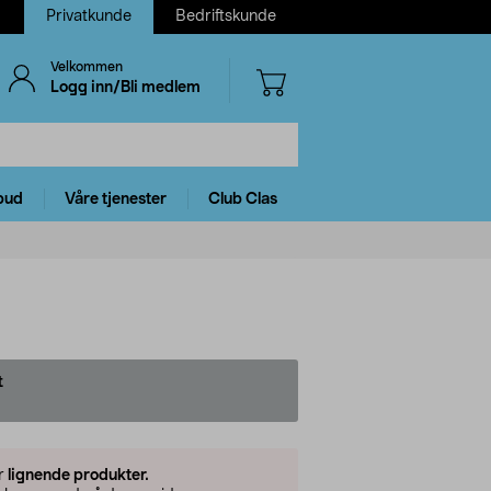
Privatkunde
Bedriftskunde
Velkommen
Logg inn/Bli medlem
bud
Våre tjenester
Club Clas
t
er
lignende produkter.