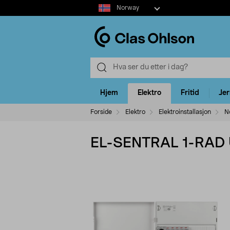
Select
Norway
market
Hjem
Elektro
Fritid
Je
Forside
Elektro
Elektroinstallasjon
N
EL-SENTRAL 1-RAD U