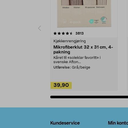
5av 5 stjerner
4.5av 5 stjerner
anmeldelser
3813
Kjøkkenrengjøring
Mikrofiberklut 32 x 31 cm, 4-
pakning
Kåret til «soleklar favoritt» i
svenske Afton...
Utførelse:
Grå/beige
39,90
Legg i handlekurv
Bunntekst
Kundeservice
Min kont