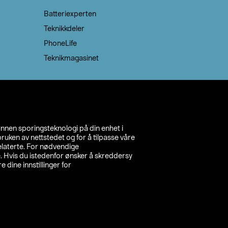
Batteriexperten
Teknikkdeler
PhoneLife
Teknikmagasinet
annen sporingsteknologi på din enhet i
ruken av nettstedet og for å tilpasse våre
relaterte. For nødvendige
. Hvis du istedenfor ønsker å skreddersy
e dine innstillinger for
inn din butikk