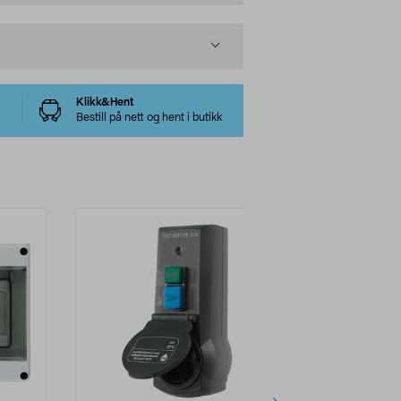
Klikk&Hent
Bestill på nett og hent i butikk