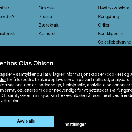
strer
Om oss
Høytrykkspylere
sordet?
Presse
Rengjøring
Bærekraft
Griller
istorikk
Karriere
Kantklippere
Solcellebelysning
er hos Clas Ohlson
kapsler»
samtykker du i at vi lagrer informasjonskapsler (cookies) og 
sler
for å forbedre brukeropplevelsen din på vårt nettsted, analysere b
 informasjonskapsler: nødvendige, funksjonelle, analytiske og annonse
om samtykke, ettersom de er nødvendige for at nettstedet skal fungere
. Ditt samtykke er frivillig og kan trekkes tilbake når som helst ved å endr
veiledning.
lson
Privacy statement
Medlemsvilkår
Kjøpsvilkår
F
Endre til priser ekskl. moms
Avvis alle
Innstillinger