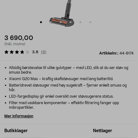
3 690,00
(inkl. moms)
3.8
(
6
)
Artikkelnr.:
44-6174
Allsidig børstevalse til ulike gulvtyper – med LED, slik at du ser støv og
smuss bedre.
Xiaomi G20 Max – kraftig skaftstøvsuger med lang batteritid.
Batteridrevet støvsuger med høy sugekraft – fjerner enkelt smuss og
hår.
LED-fargedisplay gir enkel oversikt over støvsugerens status.
Filter med vaskbare komponenter – effektiv filtrering fanger opp
mikropartikler.
Mer informasjon
Butikklager
Nettlager