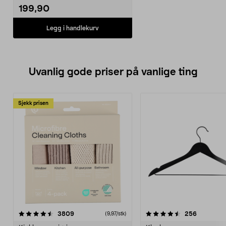
199,90
Legg i handlekurv
Uvanlig gode priser på vanlige ting
Sjekk prisen
4.5av 5 stjerner
anmeldelser
4.5av 5 stjerner
anmeldels
3809
256
(9,97/stk)