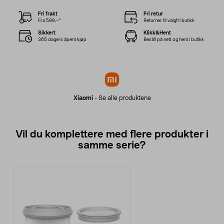
Fri frakt
Fri retur
Fra 599,–*
Returner til valgfri butikk
Sikkert
Klikk&Hent
365 dagers åpent kjøp
Bestill på nett og hent i butikk
Xiaomi
-
Se alle produktene
Vil du komplettere med flere produkter i
samme serie?