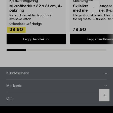
Kjøkkenrengjøring
Kleshengere
Mikrofiberklut 32 x 31 cm, 4-
Sklisikre kleshengere 
-
pakning
med metallpinne, 8-p
Kåret til «soleklar favoritt» i
Elegant og skikkelig kles
svenske Afton...
tre og metall – finnes i fle
Kleshe...
Utførelse:
Grå/beige
39,90
79,90
Legg i handlekurv
Legg i handlekurv
Bunntekst
Kundeservice
Min konto
Product
+
quantity
Om
Aktuelt