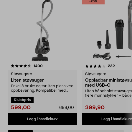
-20%
4.0 av 5 stjerner
anmeldelser
4.0 av 5 stjerner
anmeldels
1400
232
Støvsugere
Støvsugere
Liten støvsuger
Oppladbar ministøvs
med USB-C
Enkel å bruke og tar liten plass ved
oppbevaring. Kompatibel med
Liten håndholdt støvsuge
støvsugerpose 4...
flere munnstykker – både
Klubbpris
og blåser. Ministøv...
599,00
399,90
699,00
Legg i handlekurv
Legg i handlekurv