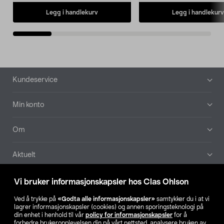
Legg i handlekurv
Legg i handlekurv
Bunntekst
Kundeservice
Min konto
Om
Aktuelt
Våre selskaper
Vi bruker informasjonskapsler hos Clas Ohlson
Ved å trykke på
«Godta alle informasjonskapsler»
samtykker du i at vi
Finn din butikk
lagrer informasjonskapsler (cookies) og annen sporingsteknologi på
din enhet i henhold til vår
policy for informasjonskapsler
for å
forbedre brukeropplevelsen din på vårt nettsted, analysere bruken av