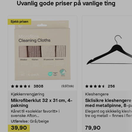
Uvanlig gode priser på vanlige ting
Sjekk prisen
4.5av 5 stjerner
anmeldelser
4.5av 5 stjerner
anmeldels
3808
256
(9,97/stk)
Kjøkkenrengjøring
Kleshengere
Mikrofiberklut 32 x 31 cm, 4-
Sklisikre kleshengere 
pakning
med metallpinne, 8-p
Kåret til «soleklar favoritt» i
Elegant og skikkelig kles
svenske Afton...
tre og metall – finnes i fle
Kleshe...
Utførelse:
Grå/beige
39,90
79,90