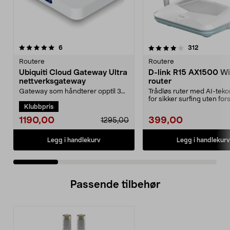
4.0 av 5 stjerner
anmeldelser
4.5 av 5 stjerner
anmeldels
6
312
Routere
Routere
Ubiquiti Cloud Gateway Ultra
D-link R15 AX1500 Wi
nettverksgateway
router
Gateway som håndterer opptil 30
Trådløs ruter med AI-teko
UniFi-enheter og 300 klienter.
for sikker surfing uten fors
Klubbpris
Ubiquiti Cloud Ga...
D-Link R1...
1190,00
399,00
1295,00
Legg i handlekurv
Legg i handlekurv
Passende tilbehør