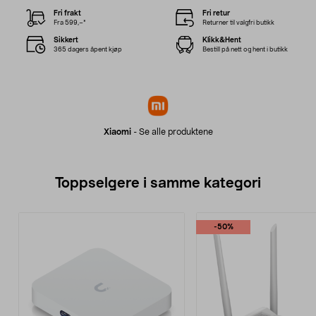
Fri frakt
Fri retur
Fra 599,–*
Returner til valgfri butikk
Sikkert
Klikk&Hent
365 dagers åpent kjøp
Bestill på nett og hent i butikk
Xiaomi
-
Se alle produktene
Toppselgere i samme kategori
-50%