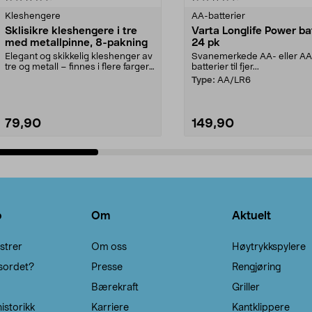
Kleshengere
AA-batterier
Sklisikre kleshengere i tre
Varta Longlife Power ba
med metallpinne, 8-pakning
24 pk
Elegant og skikkelig kleshenger av
Svanemerkede AA- eller A
tre og metall – finnes i flere farger.
batterier til fjer...
Kleshe...
Type:
AA/LR6
79,90
149,90
Legg i handlekurv
Legg i handlekurv
o
Om
Aktuelt
strer
Om oss
Høytrykkspylere
sordet?
Presse
Rengjøring
Bærekraft
Griller
istorikk
Karriere
Kantklippere