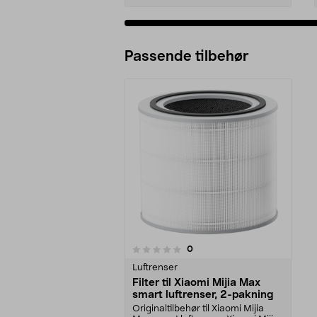
Passende tilbehør
anmeldelser
0
0 av 5 stjerner
Luftrenser
Filter til Xiaomi Mijia Max
smart luftrenser, 2-pakning
Originaltilbehør til Xiaomi Mijia