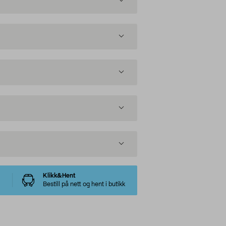
Klikk&Hent
Bestill på nett og hent i butikk