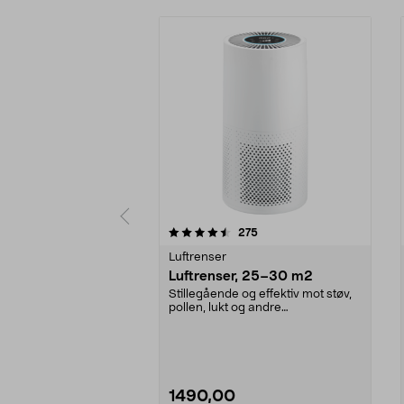
5 av 5 stjerner
4.5 av 5 stjerner
anmeldelser
275
Luftrenser
Luftrenser, 25–30 m2
Stillegående og effektiv mot støv,
pollen, lukt og andre
forurensninger. Luftren...
1490,00