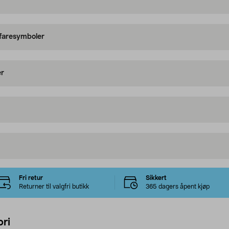
 faresymboler
er
Fri retur
Sikkert
Returner til valgfri butikk
365 dagers åpent kjøp
ri