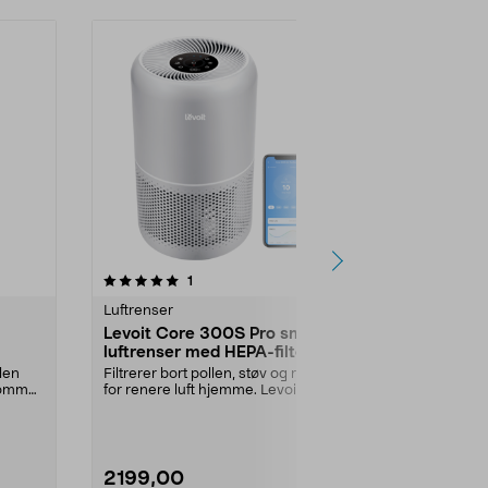
4.5 av 5 stjerner
anmeldelser
5.0
1
8
Luftrenser
Luftrenser
Levoit Core 300S Pro smart
Luftrenser,
luftrenser med HEPA-filter,
Rens luften p
50 m2
effektinnstill
den
Filtrerer bort pollen, støv og røyk
timer.Luftre...
rommet.
for renere luft hjemme. Levoit
Core 300S Pro...
2199,00
999,00