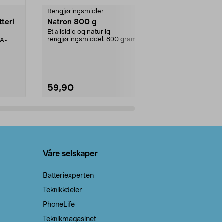
Rengjøringsmidler
Levende lys
tteri
Natron 800 g
Telys steari
prosent ste
Et allsidig og naturlig
rengjøringsmiddel. 800 gram
AA-
100 % stearin
natron – til rengjøring både...
råvarer. Produ
brenner med e
59,90
69,90
Legg i handlekurv
Legg 
Våre selskaper
Batteriexperten
Teknikkdeler
PhoneLife
Teknikmagasinet