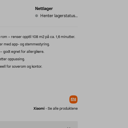
Nettlager
Henter lagerstatus...
 rom – renser opptil 108 m2 på ca. 1,6 minutter.
ser med app- og stemmestyring.
– godt egnet for allergikere.
tter oppussing.
deell for soverom og kontor.
Xiaomi
-
Se alle produktene