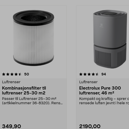
4.5 av 5 stjerner
anmeldelser
5.0 av 5 stjerner
anmeldelser
50
94
Luftrenser
Luftrenser
Kombinasjonsfilter til
Electrolux Pure 300
luftrenser 25-30 m2
luftrenser, 46 m²
Passer til Luftrenser 25–30 m²
Kompakt og kraftig – sprer 
(artikkelnummer 36-8320). Rens
rensede luften jevnt i hele 
luften raskt og ef...
Electrolux Pu...
349,90
2190,00