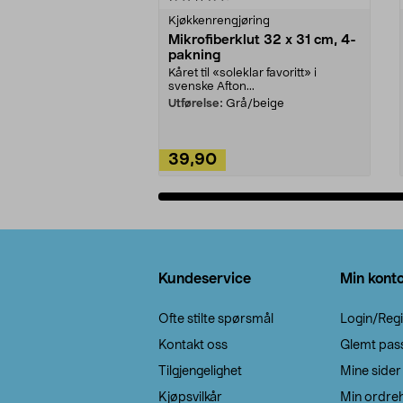
Kjøkkenrengjøring
Mikrofiberklut 32 x 31 cm, 4-
pakning
Kåret til «soleklar favoritt» i
svenske Afton...
Utførelse:
Grå/beige
39,90
Legg i handlekurv
Bunntekst
Kundeservice
Min kont
Ofte stilte spørsmål
Login/Regi
Kontakt oss
Glemt pas
Tilgjengelighet
Mine sider
Kjøpsvilkår
Min ordreh