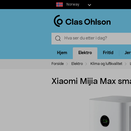
Select
Norway
market
Hjem
Elektro
Fritid
Je
Forside
Elektro
Klima og luftkvalitet
Xiaomi Mijia Max sma