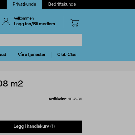
Privatkunde
Bedriftskunde
Velkommen
Logg inn/Bli medlem
bud
Våre tjenester
Club Clas
108 m2
Artikkelnr.:
10-2-86
Legg i handlekurv
(1)