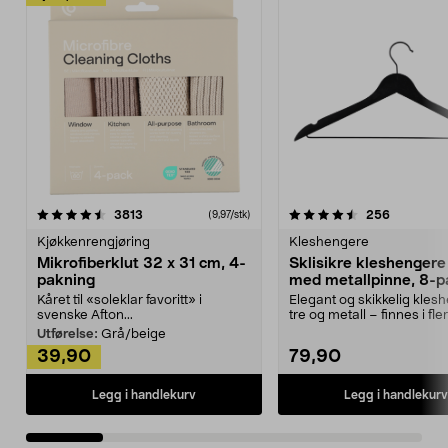
4.5av 5 stjerner
anmeldelser
4.5av 5 stjerner
anmeldels
3813
256
(9,97/stk)
Kjøkkenrengjøring
Kleshengere
Mikrofiberklut 32 x 31 cm, 4-
Sklisikre kleshengere 
pakning
med metallpinne, 8-p
Kåret til «soleklar favoritt» i
Elegant og skikkelig kles
svenske Afton...
tre og metall – finnes i fle
Kleshe...
Utførelse:
Grå/beige
39,90
79,90
Legg i handlekurv
Legg i handlekurv