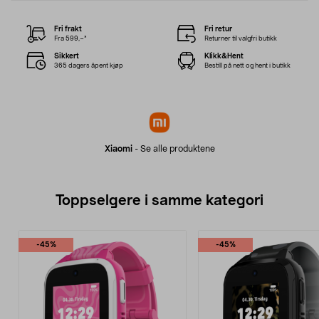
Fri frakt
Fri retur
Fra 599,–*
Returner til valgfri butikk
Sikkert
Klikk&Hent
365 dagers åpent kjøp
Bestill på nett og hent i butikk
Xiaomi
-
Se alle produktene
Toppselgere i samme kategori
-45%
-45%