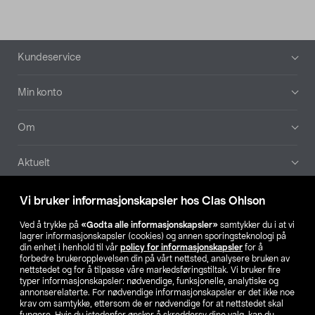
Bunntekst
Kundeservice
Min konto
Om
Aktuelt
Våre selskaper
Vi bruker informasjonskapsler hos Clas Ohlson
Ved å trykke på
«Godta alle informasjonskapsler»
samtykker du i at vi
Finn din butikk
lagrer informasjonskapsler (cookies) og annen sporingsteknologi på
din enhet i henhold til vår
policy for informasjonskapsler
for å
forbedre brukeropplevelsen din på vårt nettsted, analysere bruken av
SE
NO
FI
nettstedet og for å tilpasse våre markedsføringstiltak. Vi bruker fire
typer informasjonskapsler: nødvendige, funksjonelle, analytiske og
annonserelaterte. For nødvendige informasjonskapsler er det ikke noe
krav om samtykke, ettersom de er nødvendige for at nettstedet skal