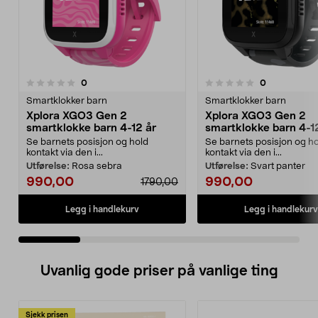
anmeldelser
anmeldelser
0
0
0.0 av 5 stjerner
0.0 av 5 stjerner
Smartklokker barn
Smartklokker barn
Xplora XGO3 Gen 2
Xplora XGO3 Gen 2
smartklokke barn 4-12 år
smartklokke barn 4-1
Se barnets posisjon og hold
Se barnets posisjon og h
kontakt via den i...
kontakt via den i...
Utførelse:
Rosa sebra
Utførelse:
Svart panter
990,00
990,00
1790,00
Legg i handlekurv
Legg i handlekurv
Uvanlig gode priser på vanlige ting
Sjekk prisen