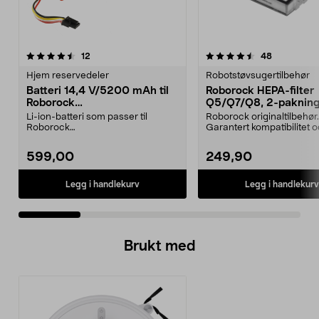
4.5 av 5 stjerner
anmeldelser
3.0 av 5 stjerner
anmeldelse
12
48
Hjem reservedeler
Robotstøvsugertilbehør
Batteri 14,4 V/5200 mAh til
Roborock HEPA-filter
Roborock
Q5/Q7/Q8, 2-paknin
S5/S6/S7/S8/Q7/E4/E5
Li-ion-batteri som passer til
Roborock originaltilbehør.
Roborock
Garantert kompatibilitet 
robotstøvsugere:E4E5S5S5
kvalitet. Høy filtrer...
MaxS6S6 MaxS6 Pu...
599,00
249,90
Legg i handlekurv
Legg i handlekurv
Brukt med