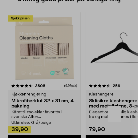
Sjekk prisen
4.5av 5 stjerner
anmeldelser
4.5av 5 stjerner
anmeldels
3808
256
(9,97/stk)
Kjøkkenrengjøring
Kleshengere
Mikrofiberklut 32 x 31 cm, 4-
Sklisikre kleshengere 
pakning
med metallpinne, 8-p
Kåret til «soleklar favoritt» i
Elegant og skikkelig kles
-
svenske Afton...
tre og metall – finnes i fle
Kleshe...
Utførelse:
Grå/beige
39,90
79,90