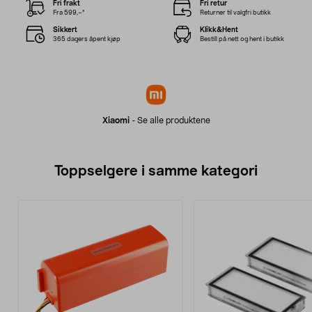
Fri frakt
Fri retur
Fra 599,–*
Returner til valgfri butikk
Sikkert
Klikk&Hent
365 dagers åpent kjøp
Bestill på nett og hent i butikk
Xiaomi
-
Se alle produktene
Toppselgere i samme kategori