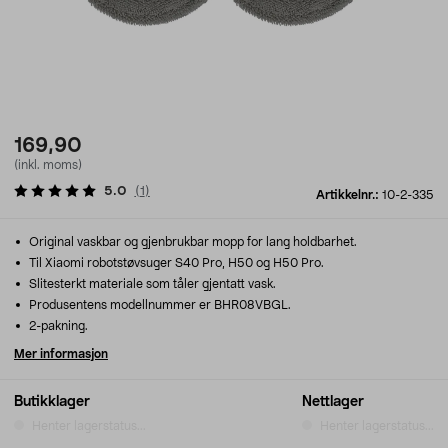
169,90
(inkl. moms)
5.0
(
1
)
Artikkelnr.:
10-2-335
Original vaskbar og gjenbrukbar mopp for lang holdbarhet.
Til Xiaomi robotstøvsuger S40 Pro, H50 og H50 Pro.
Slitesterkt materiale som tåler gjentatt vask.
Produsentens modellnummer er BHR08VBGL.
2-pakning.
Mer informasjon
Butikklager
Nettlager
Henter lagerstatus...
Henter lagerstatus...