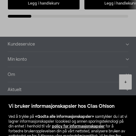
Legg i handlekurv
Legg i handlekurv
Bunntekst
Kundeservice
Min konto
Om
Product
+
quantity
Aktuelt
Våre selskaper
Vi bruker informasjonskapsler hos Clas Ohlson
Ved å trykke på
«Godta alle informasjonskapsler»
samtykker du i at vi
Finn din butikk
lagrer informasjonskapsler (cookies) og annen sporingsteknologi på
din enhet i henhold til vår
policy for informasjonskapsler
for å
forbedre brukeropplevelsen din på vårt nettsted, analysere bruken av
SE
NO
FI