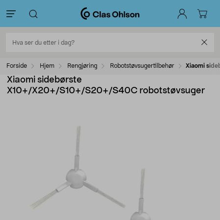
Forside
Hjem
Rengjøring
Robotstøvsugertilbehør
Xiaomi sid
Xiaomi sidebørste
X10+/X20+/S10+/S20+/S40C robotstøvsuger