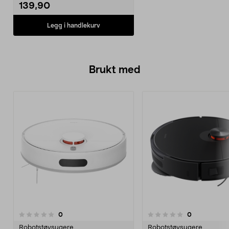
139,90
Legg i handlekurv
Brukt med
anmeldelser
anmeldelser
0
0
0.0 av 5 stjerner
Robotstøvsugere
Robotstøvsugere