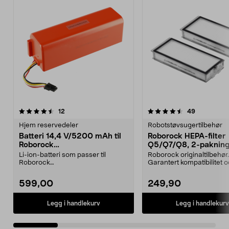
4.5 av 5 stjerner
anmeldelser
3.0 av 5 stjerner
anmeldelse
12
49
Hjem reservedeler
Robotstøvsugertilbehør
Batteri 14,4 V/5200 mAh til
Roborock HEPA-filter
Roborock
Q5/Q7/Q8, 2-paknin
S5/S6/S7/S8/Q7/E4/E5
Li-ion-batteri som passer til
Roborock originaltilbehør.
Roborock
Garantert kompatibilitet 
robotstøvsugere:E4E5S5S5
kvalitet. Høy filtrer...
MaxS6S6 MaxS6 Pu...
599,00
249,90
Legg i handlekurv
Legg i handlekurv