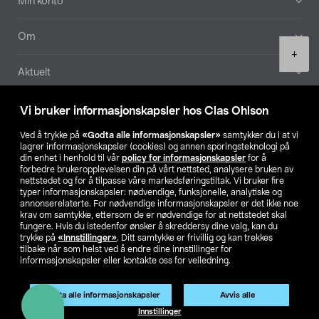
Min konto
Om
Product
+
quantity
Aktuelt
Våre selskaper
Vi bruker informasjonskapsler hos Clas Ohlson
Ved å trykke på
«Godta alle informasjonskapsler»
samtykker du i at vi
Finn din butikk
lagrer informasjonskapsler (cookies) og annen sporingsteknologi på
din enhet i henhold til vår
policy for informasjonskapsler
for å
forbedre brukeropplevelsen din på vårt nettsted, analysere bruken av
SE
NO
FI
nettstedet og for å tilpasse våre markedsføringstiltak. Vi bruker fire
typer informasjonskapsler: nødvendige, funksjonelle, analytiske og
annonserelaterte. For nødvendige informasjonskapsler er det ikke noe
krav om samtykke, ettersom de er nødvendige for at nettstedet skal
fungere. Hvis du istedenfor ønsker å skreddersy dine valg, kan du
trykke på
«Innstillinger»
. Ditt samtykke er frivillig og kan trekkes
tilbake når som helst ved å endre dine innstillinger for
informasjonskapsler eller kontakte oss for veiledning.
Privacy statement
Medlemsvilkår
Kjøpsvilkår
For bedrifter
Endre til priser ekskl. moms
Godta alle informasjonskapsler
Avvis alle
Legg i handlekurv
(1)
Innstillinger