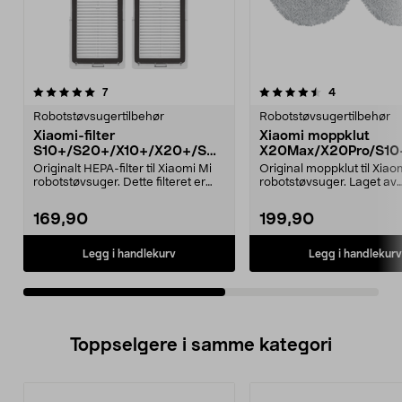
4.5av 5 stjerner
anmeldelser
5.0av 5 stjerner
anmeldelser
7
4
Robotstøvsugertilbehør
Robotstøvsugertilbehør
Xiaomi-filter
Xiaomi moppklut
S10+/S20+/X10+/X20+/S40
X20Max/X20Pro/S10
/H40 robotstøvsuger 2-
, 2-pakning
Originalt HEPA-filter til Xiaomi Mi
Original moppklut til Xiao
pakning
robotstøvsuger. Dette filteret er
robotstøvsuger. Laget av
utformet f...
slitesterkt tekstil, va...
169,90
199,90
Legg i handlekurv
Legg i handlekurv
Toppselgere i samme kategori