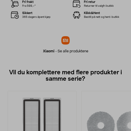
Fri frakt
Fri retur
Fra 599,–*
Returner til valgfri butikk
Sikkert
Klikk&Hent
365 dagers åpent kjøp
Bestill på nett og hent i butikk
Xiaomi
-
Se alle produktene
Vil du komplettere med flere produkter i
samme serie?