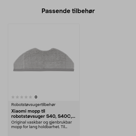
Passende tilbehør
anmeldelser
0
Robotstøvsugertilbehør
Xiaomi mopp til
robotstøvsuger S40, S40C,
H40, 2-pakning
Original vaskbar og gjenbrukbar
mopp for lang holdbarhet. Til
Xiaomi robotstøvsu...