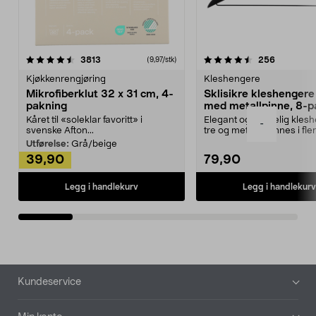
4.5av 5 stjerner
anmeldelser
4.5av 5 stjerner
anmeldels
3813
256
(9,97/stk)
Kjøkkenrengjøring
Kleshengere
Mikrofiberklut 32 x 31 cm, 4-
Sklisikre kleshengere 
pakning
med metallpinne, 8-p
Kåret til «soleklar favoritt» i
Elegant og skikkelig kles
-
svenske Afton...
tre og metall – finnes i fle
Kleshe...
Utførelse:
Grå/beige
39,90
79,90
Legg i handlekurv
Legg i handlekurv
Bunntekst
Kundeservice