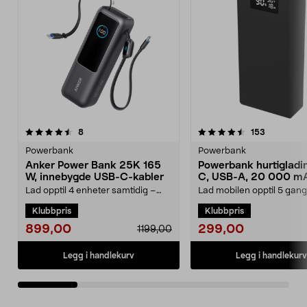
4.5 av 5 stjerner
anmeldelser
3.5 av 5 stjerner
anmeldels
8
153
Powerbank
Powerbank
Anker Power Bank 25K 165
Powerbank hurtigladi
W, innebygde USB-C-kabler
C, USB-A, 20 000 m
Lad opptil 4 enheter samtidig –
Lad mobilen opptil 5 gang
165 W total effekt. Anker 25 000
kraft som varer hele dagen
Klubbpris
Klubbpris
mAh powerbank m...
powerbank – 20...
899,00
299,00
1199,00
Legg i handlekurv
Legg i handlekurv