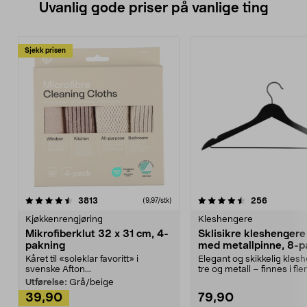
Uvanlig gode priser på vanlige ting
Sjekk prisen
4.5av 5 stjerner
anmeldelser
4.5av 5 stjerner
anmeldels
3813
256
(9,97/stk)
Kjøkkenrengjøring
Kleshengere
Mikrofiberklut 32 x 31 cm, 4-
Sklisikre kleshengere 
pakning
med metallpinne, 8-p
Kåret til «soleklar favoritt» i
Elegant og skikkelig kles
svenske Afton...
tre og metall – finnes i fle
Kleshe...
Utførelse:
Grå/beige
39,90
79,90