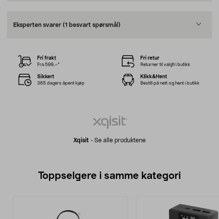
Eksperten svarer
(1 besvart spørsmål)
Fri frakt
Fri retur
Fra 599,–*
Returner til valgfri butikk
Sikkert
Klikk&Hent
365 dagers åpent kjøp
Bestill på nett og hent i butikk
Xqisit
-
Se alle produktene
Toppselgere i samme kategori