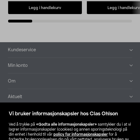
Legg i handlekurv
Legg i handlekurv
Bunntekst
Kundeservice
Min konto
Om
Aktuelt
Våre selskaper
Vi bruker informasjonskapsler hos Clas Ohlson
Ved å trykke på
«Godta alle informasjonskapsler»
samtykker du i at vi
Finn din butikk
lagrer informasjonskapsler (cookies) og annen sporingsteknologi på
din enhet i henhold til vår
policy for informasjonskapsler
for å
forbedre brukeropplevelsen din på vårt nettsted, analysere bruken av