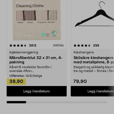
4.5av 5 stjerner
anmeldelser
4.5av 5 stjerner
anmeldels
3813
256
(9,97/stk)
Kjøkkenrengjøring
Kleshengere
Mikrofiberklut 32 x 31 cm, 4-
Sklisikre kleshengere 
pakning
med metallpinne, 8-p
Kåret til «soleklar favoritt» i
Elegant og skikkelig kles
svenske Afton...
tre og metall – finnes i fle
Kleshe...
Utførelse:
Grå/beige
39,90
79,90
Legg i handlekurv
Legg i handlekurv