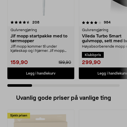
4.0 av 5 stjerner
anmeldelser
4.5 av 5 stjerner
anmeldels
208
984
Gulvrengjøring
Gulvrengjøring
Jif mopp startpakke med to
Vileda Turbo Smart
tørrmopper
gulvmopp, sett med b
utvrider
Jiff mopp kommer til under
Høyabsorberende mopp
kjøleskap og i hjørner. Jif mopp
pedalstyrt utvrider. Viled
Klubbpris
startpakke med teles...
Smart mopp med bøtte ...
299,90
159,90
199,90
Legg i handlekurv
Legg i handlekurv
Uvanlig gode priser på vanlige ting
Sjekk prisen