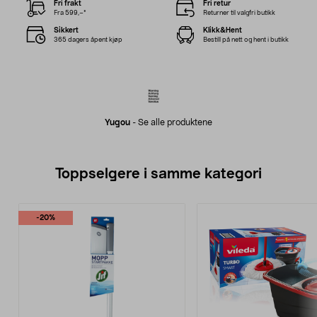
Fri frakt
Fri retur
Fra 599,–*
Returner til valgfri butikk
Sikkert
Klikk&Hent
365 dagers åpent kjøp
Bestill på nett og hent i butikk
Yugou
-
Se alle produktene
Toppselgere i samme kategori
-20%