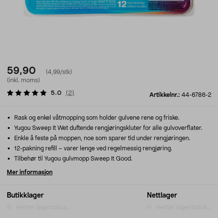
59,90
(4,99/stk)
(inkl. moms)
5.0
(
2
)
Artikkelnr.:
44-6786-2
Rask og enkel våtmopping som holder gulvene rene og friske.
Yugou Sweep It Wet duftende rengjøringskluter for alle gulvoverflater.
Enkle å feste på moppen, noe som sparer tid under rengjøringen.
12-pakning refill – varer lenge ved regelmessig rengjøring.
Tilbehør til Yugou gulvmopp Sweep It Good.
Mer informasjon
Butikklager
Nettlager
Henter lagerstatus...
Henter lagerstatus...