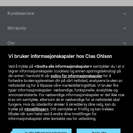
Bunntekst
Kundeservice
Min konto
Om
Vi bruker informasjonskapsler hos Clas Ohlson
Aktuelt
Ved å trykke på
«Godta alle informasjonskapsler»
samtykker du i at vi
lagrer informasjonskapsler (cookies) og annen sporingsteknologi på
Våre selskaper
din enhet i henhold til vår
policy for informasjonskapsler
for å
forbedre brukeropplevelsen din på vårt nettsted, analysere bruken av
nettstedet og for å tilpasse våre markedsføringstiltak. Vi bruker fire
Finn din butikk
typer informasjonskapsler: nødvendige, funksjonelle, analytiske og
annonserelaterte. For nødvendige informasjonskapsler er det ikke noe
krav om samtykke, ettersom de er nødvendige for at nettstedet skal
SE
NO
FI
fungere. Hvis du istedenfor ønsker å skreddersy dine valg, kan du
trykke på
«Innstillinger»
. Ditt samtykke er frivillig og kan trekkes
tilbake når som helst ved å endre dine innstillinger for
informasjonskapsler eller kontakte oss for veiledning.