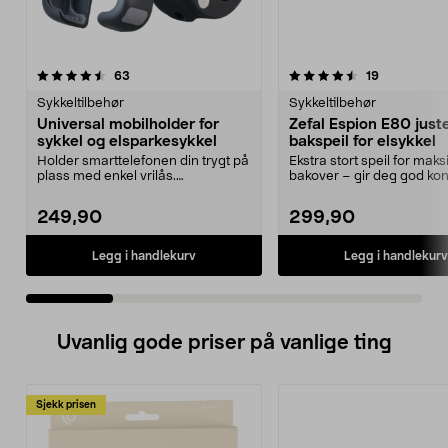
4.5 av 5 stjerner
anmeldelser
4.0 av 5 stjerner
anmeldelse
63
19
Sykkeltilbehør
Sykkeltilbehør
Universal mobilholder for
Zefal Espion E80 just
sykkel og elsparkesykkel
bakspeil for elsykkel
Holder smarttelefonen din trygt på
Ekstra stort speil for maks
plass med enkel vrilås.
bakover – gir deg god kont
Mobilholder for sykke...
trafikken....
249,90
299,90
Legg i handlekurv
Legg i handlekurv
Uvanlig gode priser på vanlige ting
Sjekk prisen