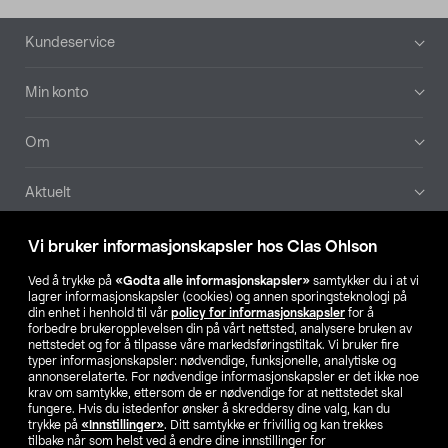
Bunntekst
Kundeservice
Min konto
Om
Aktuelt
Våre selskaper
Vi bruker informasjonskapsler hos Clas Ohlson
Ved å trykke på
«Godta alle informasjonskapsler»
samtykker du i at vi
Finn din butikk
lagrer informasjonskapsler (cookies) og annen sporingsteknologi på
din enhet i henhold til vår
policy for informasjonskapsler
for å
forbedre brukeropplevelsen din på vårt nettsted, analysere bruken av
SE
NO
FI
nettstedet og for å tilpasse våre markedsføringstiltak. Vi bruker fire
typer informasjonskapsler: nødvendige, funksjonelle, analytiske og
annonserelaterte. For nødvendige informasjonskapsler er det ikke noe
krav om samtykke, ettersom de er nødvendige for at nettstedet skal
fungere. Hvis du istedenfor ønsker å skreddersy dine valg, kan du
trykke på
«Innstillinger»
. Ditt samtykke er frivillig og kan trekkes
tilbake når som helst ved å endre dine innstillinger for