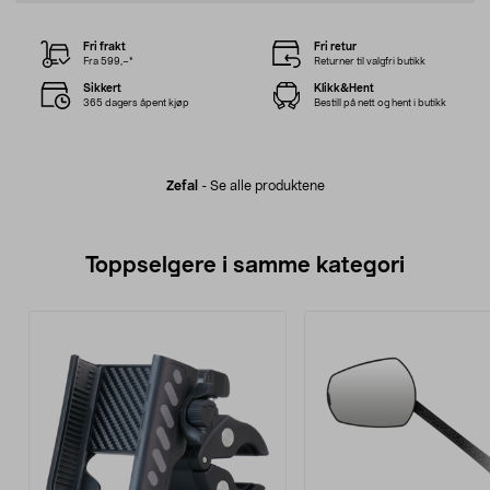
Fri frakt
Fri retur
Fra 599,–*
Returner til valgfri butikk
Sikkert
Klikk&Hent
365 dagers åpent kjøp
Bestill på nett og hent i butikk
Zefal
-
Se alle produktene
Toppselgere i samme kategori