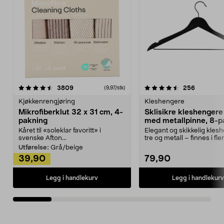
4.5av 5 stjerner
anmeldelser
4.5av 5 stjerner
anmeldels
3809
256
(9,97/stk)
Kjøkkenrengjøring
Kleshengere
Mikrofiberklut 32 x 31 cm, 4-
Sklisikre kleshengere 
pakning
med metallpinne, 8-p
Kåret til «soleklar favoritt» i
Elegant og skikkelig kles
svenske Afton...
tre og metall – finnes i fle
Kleshe...
Utførelse:
Grå/beige
39,90
79,90
Legg i handlekurv
Legg i handlekurv