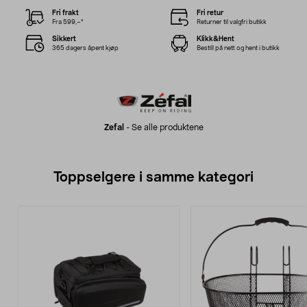
Fri frakt
Fri retur
Fra 599,–*
Returner til valgfri butikk
Sikkert
Klikk&Hent
365 dagers åpent kjøp
Bestill på nett og hent i butikk
Zefal
-
Se alle produktene
Toppselgere i samme kategori