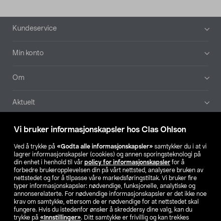
Bunntekst
Kundeservice
Min konto
Om
Aktuelt
Våre selskaper
Vi bruker informasjonskapsler hos Clas Ohlson
Ved å trykke på
«Godta alle informasjonskapsler»
samtykker du i at vi
Finn din butikk
lagrer informasjonskapsler (cookies) og annen sporingsteknologi på
din enhet i henhold til vår
policy for informasjonskapsler
for å
forbedre brukeropplevelsen din på vårt nettsted, analysere bruken av
SE
NO
FI
nettstedet og for å tilpasse våre markedsføringstiltak. Vi bruker fire
typer informasjonskapsler: nødvendige, funksjonelle, analytiske og
annonserelaterte. For nødvendige informasjonskapsler er det ikke noe
krav om samtykke, ettersom de er nødvendige for at nettstedet skal
fungere. Hvis du istedenfor ønsker å skreddersy dine valg, kan du
trykke på
«Innstillinger»
. Ditt samtykke er frivillig og kan trekkes