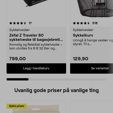
4.5 av 5 stjerner
anmeldelser
3.5 av 5 stjerner
anmeldels
17
518
Sykkelvesker
Sykkelvesker
Zéfal Z Traveler 80
Sykkelkurv
sykkelveske til bagasjebrett,
Unngå å henge vesker og 
utvidbar
styret. Til s...
Romslig og fleksibel sykkelveske –
kan utvides fra 8 til 32 liter og
leveres med...
799,00
129,90
Se varianter
Legg i handlekurv
Uvanlig gode priser på vanlige ting
Sjekk prisen