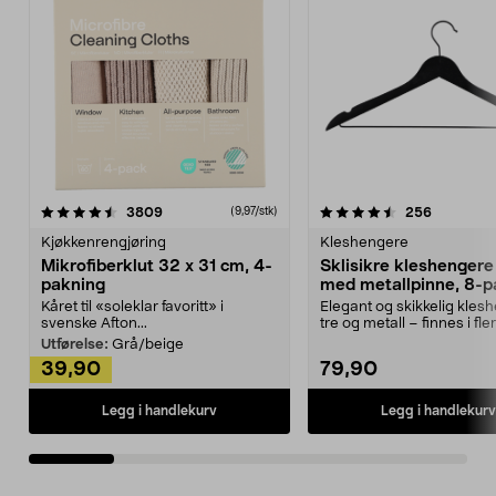
4.5av 5 stjerner
anmeldelser
4.5av 5 stjerner
anmeldels
3809
256
(9,97/stk)
Kjøkkenrengjøring
Kleshengere
Mikrofiberklut 32 x 31 cm, 4-
Sklisikre kleshengere 
pakning
med metallpinne, 8-p
Kåret til «soleklar favoritt» i
Elegant og skikkelig kles
svenske Afton...
tre og metall – finnes i fle
Kleshe...
Utførelse:
Grå/beige
39,90
79,90
Legg i handlekurv
Legg i handlekurv